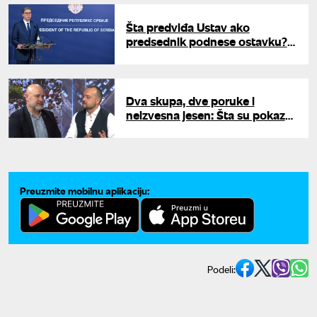
Šta predviđa Ustav ako
predsednik podnese ostavku?
Predsedavajući VST objasnio
proceduru
Dva skupa, dve poruke i
neizvesna jesen: Šta su pokazali
Beograd i Kraljevo - Lakić i
Stojanović za UNU o političkoj
sceni
Preuzmite mobilnu aplikaciju:
Podeli: