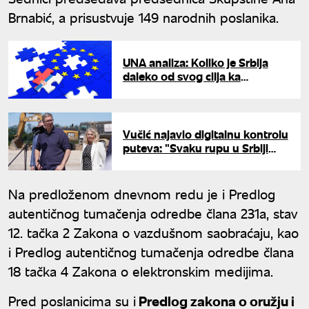
Brnabić, a prisustvuje 149 narodnih poslanika.
UNA analiza: Koliko je Srbija
daleko od svog cilja ka
punopravnom članstvu u
Evropskoj uniji?
Vučić najavio digitalnu kontrolu
puteva: "Svaku rupu u Srbiji
imaću u svom telefonu"
Na predloženom dnevnom redu je i Predlog
autentičnog tumačenja odredbe člana 231a, stav
12. tačka 2 Zakona o vazdušnom saobraćaju, kao
i Predlog autentičnog tumačenja odredbe člana
18 tačka 4 Zakona o elektronskim medijima.
Pred poslanicima su i
Predlog zakona o oružju i