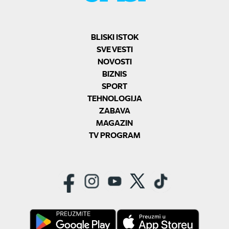
BLISKI ISTOK
SVE VESTI
NOVOSTI
BIZNIS
SPORT
TEHNOLOGIJA
ZABAVA
MAGAZIN
TV PROGRAM