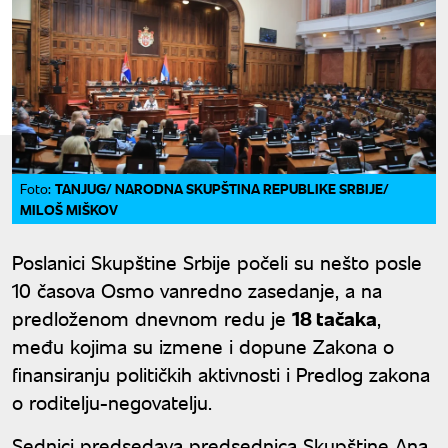
TANJUG/ NARODNA SKUPŠTINA REPUBLIKE SRBIJE/
Foto:
MILOŠ MIŠKOV
Poslanici Skupštine Srbije počeli su nešto posle
10 časova Osmo vanredno zasedanje, a na
predloženom dnevnom redu je
18 tačaka
,
među kojima su izmene i dopune Zakona o
finansiranju političkih aktivnosti i Predlog zakona
o roditelju-negovatelju.
Sednici predsedava predsednica Skupštine Ana