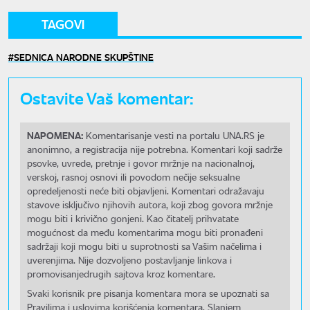
TAGOVI
SEDNICA NARODNE SKUPŠTINE
Ostavite Vaš komentar:
NAPOMENA:
Komentarisanje vesti na portalu UNA.RS je
anonimno, a registracija nije potrebna. Komentari koji sadrže
psovke, uvrede, pretnje i govor mržnje na nacionalnoj,
verskoj, rasnoj osnovi ili povodom nečije seksualne
opredeljenosti neće biti objavljeni. Komentari odražavaju
stavove isključivo njihovih autora, koji zbog govora mržnje
mogu biti i krivično gonjeni. Kao čitatelj prihvatate
mogućnost da među komentarima mogu biti pronađeni
sadržaji koji mogu biti u suprotnosti sa Vašim načelima i
uverenjima. Nije dozvoljeno postavljanje linkova i
promovisanjedrugih sajtova kroz komentare.
Svaki korisnik pre pisanja komentara mora se upoznati sa
Pravilima i uslovima korišćenja komentara. Slanjem