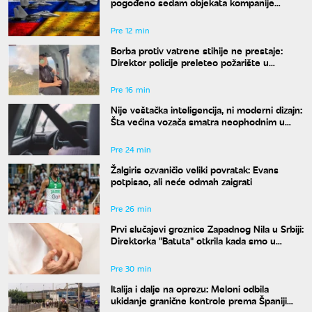
pogođeno sedam objekata kompanije
Ukrnafta
Pre 12 min
Borba protiv vatrene stihije ne prestaje:
Direktor policije preleteo požarište u
Deliblatskoj peščari
Pre 16 min
Nije veštačka inteligencija, ni moderni dizajn:
Šta većina vozača smatra neophodnim u
svom autu?
Pre 24 min
Žalgiris ozvaničio veliki povratak: Evans
potpisao, ali neće odmah zaigrati
Pre 26 min
Prvi slučajevi groznice Zapadnog Nila u Srbiji:
Direktorka "Batuta" otkrila kada smo u
najvećem riziku od uboda
Pre 30 min
Italija i dalje na oprezu: Meloni odbila
ukidanje granične kontrole prema Španiji
pre 15. avgusta