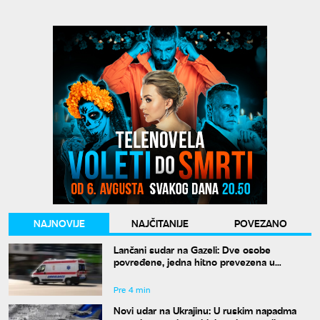
NAJNOVIJE
NAJČITANIJE
POVEZANO
Lančani sudar na Gazeli: Dve osobe
povređene, jedna hitno prevezena u
Urgentni centar
Pre 4 min
Novi udar na Ukrajinu: U ruskim napadma