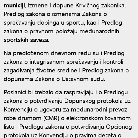
municiji
, izmene i dopune Krivičnog zakonika,
Predlog zakona o izmenama Zakona o
sprečavanju dopinga u sportu, kao i Predlog
zakona o pravnom položaju međunarodnih
sportskih saveza.
Na predloženom dnevnom redu su i Predlog
zakona o integrisanom sprečavanju i kontroli
zagađivanja životne sredine i Predlog zakona o
dopunama Zakona o Ustavnom sudu.
Poslanici bi trebalo da raspravljaju i o Predlogu
zakona o potvrđivanju Dopunskog protokola uz
Konvenciju o ugovoru za međunarodni prevoz
robe drumom (CMR) o elektronskom tovarnom
listu i Predlogu zakona o potvrđivanju Opcionog
protokola uz Konvenciju o pravima deteta o