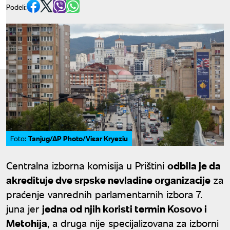
Podeli:
Tanjug/AP Photo/Visar Kryeziu
Foto:
Centralna izborna komisija u Prištini
odbila je da
akredituje dve srpske nevladine organizacije
za
praćenje vanrednih parlamentarnih izbora 7.
juna jer
jedna od njih koristi termin Kosovo i
Metohija
, a druga nije specijalizovana za izborni