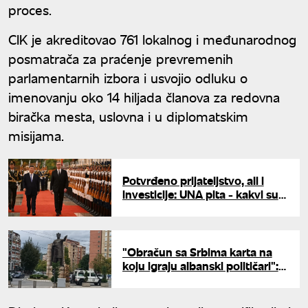
proces.
CIK je akreditovao 761 lokalnog i međunarodnog
posmatrača za praćenje prevremenih
parlamentarnih izbora i usvojio odluku o
imenovanju oko 14 hiljada članova za redovna
biračka mesta, uslovna i u diplomatskim
misijama.
Potvrđeno prijateljstvo, ali i
investicije: UNA pita - kakvi su
dometi Vučićeve posete Kini?
"Obračun sa Srbima karta na
koju igraju albanski političari":
Stručnjaci za UNU o
predstojećim izborima na KiM