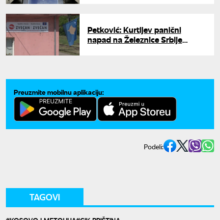
kriminalcima"
Petković: Kurtijev panični
napad na Železnice Srbije
pokazuje njegov strah od
izbora
Preuzmite mobilnu aplikaciju:
Podeli:
TAGOVI
KOSOVO I METOHIJA
CIK PRIŠTINA