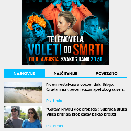
NAJNOVIJE
NAJČITANIJE
POVEZANO
Nema restrikcija u većem delu Srbije:
Građanima upućen važan apel zbog suše i
niskog vodostaja
Pre 8 min
"Gutam krivicu dok propada": Supruga Brusa
Vilisa priznala kroz kakav pakao prolazi
Pre 14 min