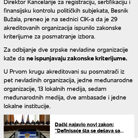
Direktor Kancelarije za registraciju, sertifikaciju i
finansijsku kontrolu političkih subjekata, Besnik
Bužala, preneo je na sednici CIK-a da je 29
akreditovanih organizacija ispunilo zakonske
kriterijume za posmatranje izbora.
Za odbijanje dve srpske nevladine organizacije
kaže da
ne ispunjavaju zakonske kriterijume.
U Prvom krugu akreditovani su posmatrači iz
pet nevladinih organizacija, jedne međunarodne
organizacije, 13 lokalnih medija, sedam
međunarodnih medija, dve ambasade i jedne
lokalne institucije.
Dačić najavio novi zakon:
"Definisaće šta se dešava sa
policajcima koji rade sa