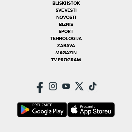
BLISKI ISTOK
SVE VESTI
NOVOSTI
BIZNIS
SPORT
TEHNOLOGIJA
ZABAVA
MAGAZIN
TV PROGRAM