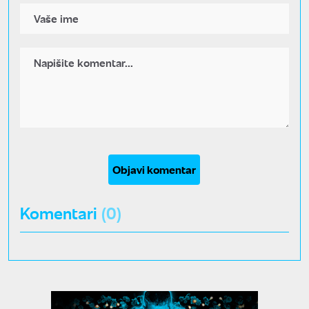
Objavi komentar
Komentari
(0)