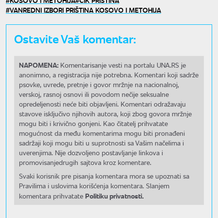
VANREDNI IZBORI PRIŠTINA KOSOVO I METOHIJA
Ostavite Vaš komentar:
NAPOMENA:
Komentarisanje vesti na portalu UNA.RS je
anonimno, a registracija nije potrebna. Komentari koji sadrže
psovke, uvrede, pretnje i govor mržnje na nacionalnoj,
verskoj, rasnoj osnovi ili povodom nečije seksualne
opredeljenosti neće biti objavljeni. Komentari odražavaju
stavove isključivo njihovih autora, koji zbog govora mržnje
mogu biti i krivično gonjeni. Kao čitatelj prihvatate
mogućnost da među komentarima mogu biti pronađeni
sadržaji koji mogu biti u suprotnosti sa Vašim načelima i
uverenjima. Nije dozvoljeno postavljanje linkova i
promovisanjedrugih sajtova kroz komentare.
Svaki korisnik pre pisanja komentara mora se upoznati sa
Pravilima i uslovima korišćenja komentara. Slanjem
Politiku privatnosti.
komentara prihvatate