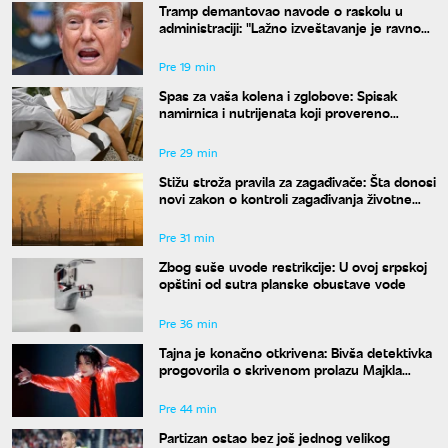
Tramp demantovao navode o raskolu u
administraciji: "Lažno izveštavanje je ravno
izdaji"
Pre 19 min
Spas za vaša kolena i zglobove: Spisak
namirnica i nutrijenata koji provereno
obnavljaju hrskavicu
Pre 29 min
Stižu stroža pravila za zagađivače: Šta donosi
novi zakon o kontroli zagađivanja životne
sredine?
Pre 31 min
Zbog suše uvode restrikcije: U ovoj srpskoj
opštini od sutra planske obustave vode
Pre 36 min
Tajna je konačno otkrivena: Bivša detektivka
progovorila o skrivenom prolazu Majkla
Džeksona
Pre 44 min
Partizan ostao bez još jednog velikog