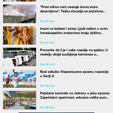
"Pred očima nam nestaje šuma stara
decenijama": Teška situacija sa požarima
širom Srbije, šteta je ogromna
Pre 23 min
Imuni na bolesti i stres: Ljudi rođeni u ovim
horoskopskim znakovima imaju čelično
zdravlje, a jedan detalj ih potpuno izdvaja
Pre 23 min
Proverite da li je i vaše naselje na spisku: U
nedelju akcija suzbijanja komaraca u
Beogradu
Pre 28 min
Real odlučio: Mastantuono sezonu nastavlja
u Seriji A
Pre 30 min
Pojačane kontrole na Jadranu u jeku sezone:
Zapečaćeni apartmani, oduzeta velika suma
novca
Pre 38 min