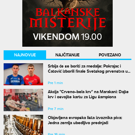
NAJNOVIJE
NAJČITANIJE
POVEZANO
Srbija će se boriti za medalje: Pokrajac i
Ćatović izborili finale Svetskog prvenstva u
Judžinu
Pre 1 min
Akcija "Crveno-bela krv" na Marakani: Dajte
krv i osvojite kartu za Ligu šampiona
Pre 7 min
Objavljena evropska lista izvoznika piva:
Jedna zemlja ubedljivo prednjači
Pre 18 min