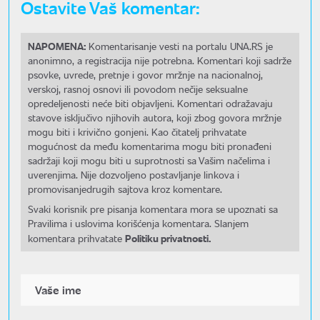
Ostavite Vaš komentar:
NAPOMENA:
Komentarisanje vesti na portalu UNA.RS je
anonimno, a registracija nije potrebna. Komentari koji sadrže
psovke, uvrede, pretnje i govor mržnje na nacionalnoj,
verskoj, rasnoj osnovi ili povodom nečije seksualne
opredeljenosti neće biti objavljeni. Komentari odražavaju
stavove isključivo njihovih autora, koji zbog govora mržnje
mogu biti i krivično gonjeni. Kao čitatelj prihvatate
mogućnost da među komentarima mogu biti pronađeni
sadržaji koji mogu biti u suprotnosti sa Vašim načelima i
uverenjima. Nije dozvoljeno postavljanje linkova i
promovisanjedrugih sajtova kroz komentare.
Svaki korisnik pre pisanja komentara mora se upoznati sa
Pravilima i uslovima korišćenja komentara. Slanjem
Politiku privatnosti.
komentara prihvatate