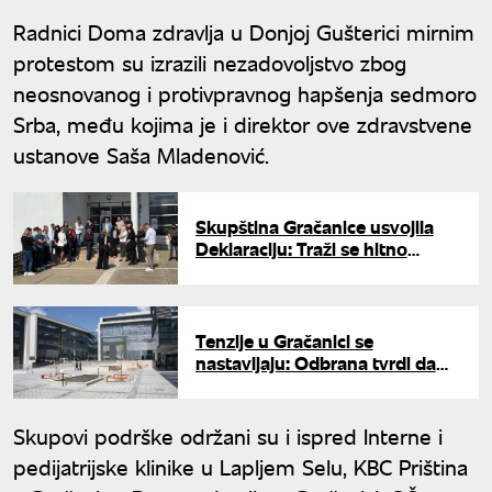
Radnici Doma zdravlja u Donjoj Gušterici mirnim
protestom su izrazili nezadovoljstvo zbog
neosnovanog i protivpravnog hapšenja sedmoro
Srba, među kojima je i direktor ove zdravstvene
ustanove Saša Mladenović.
Skupština Gračanice usvojila
Deklaraciju: Traži se hitno
oslobađanje uhapšenih Srba
Tenzije u Gračanici se
nastavljaju: Odbrana tvrdi da
nema dokaza za određivanje
pritvora
Skupovi podrške održani su i ispred Interne i
pedijatrijske klinike u Lapljem Selu, KBC Priština