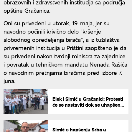
obrazovnih i zdravstvenih institucija sa područja
opštine Gračanica.
Oni su privedeni u utorak, 19. maja, jer su
navodno počinili krivično delo "kršenje
slobodnog opredeljenja birača", a iz tužilaštva
privremenih institucija u Prištini saopšteno je da
su privedeni nakon tvrdnji ministra za zajednice
i povratak u tehničkom mandatu Nenada Rašića
o navodnim pretnjama biračima pred izbore 7.
juna.
Elek i Simić u Gračanici: Protesti
će se nastaviti dok se uhapšeni
Srbi ne oslobode
Simić o hapšenju Srba u