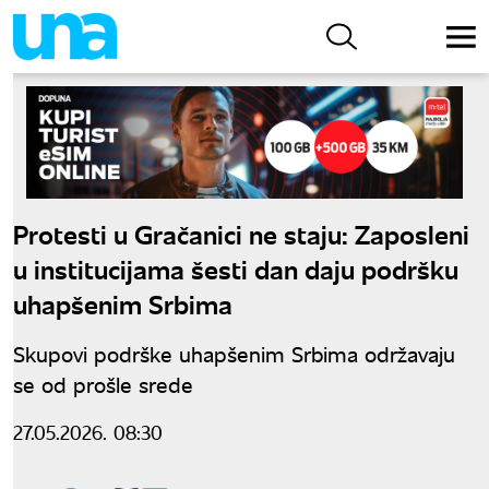
Protesti u Gračanici ne staju: Zaposleni
u institucijama šesti dan daju podršku
uhapšenim Srbima
Skupovi podrške uhapšenim Srbima održavaju
se od prošle srede
27.05.2026. 08:30