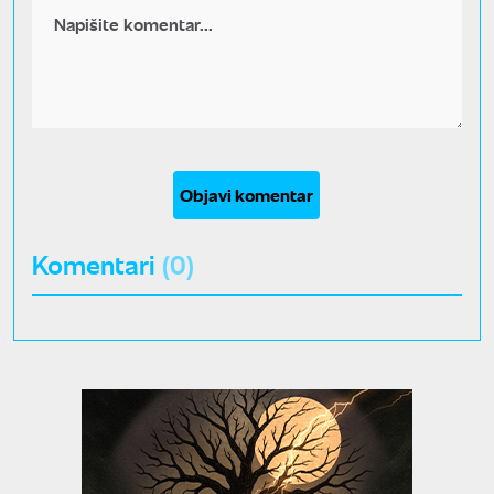
Objavi komentar
Komentari
(0)