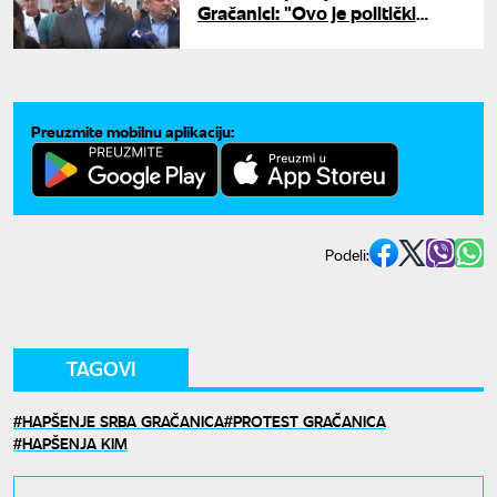
Gračanici: "Ovo je politički
motivisan progon"
Preuzmite mobilnu aplikaciju:
Podeli:
TAGOVI
HAPŠENJE SRBA GRAČANICA
PROTEST GRAČANICA
HAPŠENJA KIM