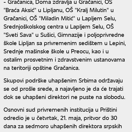
- Gračanica, Doma zdravlja u Gračanici, OŠ
"Braća Aksić" u Lipljanu, OŠ "Kralj Milutin" u
Gračanici, OŠ "Miladin Mitić" u Lapljem Selu,
Srednjoškolskog centra u Lapljem Selu, OŠ
"Sveti Sava" u Sušici, Gimnazije i poljoprivredne
škole Lipljan sa privremenim sedištem u Lepini,
Srednje mašinske škole u Preocu, kao i u
ostalim prosvetnim i zdravstvenim ustanovama
na teritoriji opštine Gračanica.
Skupovi podrške uhapšenim Srbima održavaju
se od prošle srede, a najavljeno je da će trajati
dok se uhapšeni direktori ne puste na slobodu.
Osnovni sud privremenih institucija u Prištini
odredio je u četvrtak, 21. maja, pritvor do 30
dana za sedmoro uhapšenih direktora srpskih