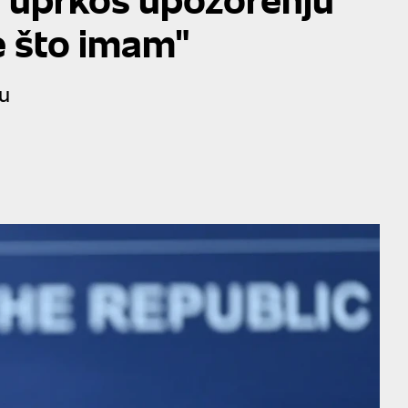
e što imam"
tu