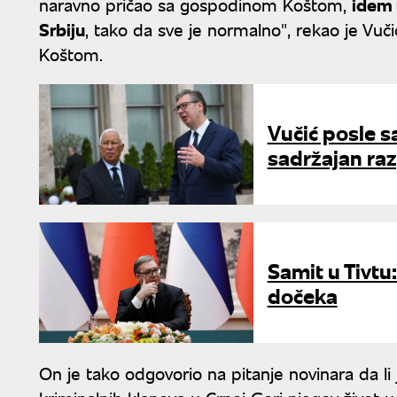
naravno pričao sa gospodinom Koštom,
idem 
Srbiju
, tako da sve je normalno", rekao je Vuči
Koštom.
Vučić posle s
sadržajan raz
Samit u Tivtu
dočeka
On je tako odgovorio na pitanje novinara da li