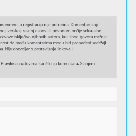
nonimno, a registracija nije potrebna. Komentari koji
noj, verskoj, rasnoj osnovi ili povodom nečije seksualne
stavove isključivo njihovih autora, koji zbog govora mržnje
gućnost da među komentarima mogu biti pronađeni sadržaji
a. Nije dozvoljeno postavljanje linkova i
 Pravilima i uslovima korišćenja komentara. Slanjem