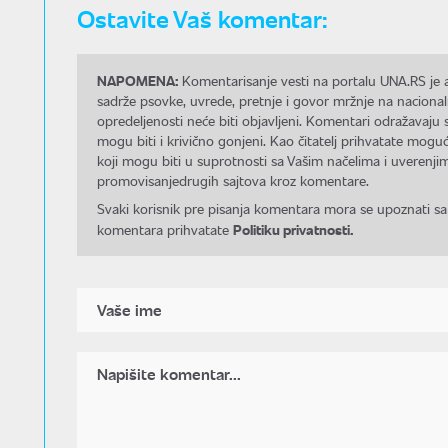
Ostavite Vaš komentar:
NAPOMENA:
Komentarisanje vesti na portalu UNA.RS je a
sadrže psovke, uvrede, pretnje i govor mržnje na nacional
opredeljenosti neće biti objavljeni. Komentari odražavaju 
mogu biti i krivično gonjeni. Kao čitatelj prihvatate mo
koji mogu biti u suprotnosti sa Vašim načelima i uverenjim
promovisanjedrugih sajtova kroz komentare.
Svaki korisnik pre pisanja komentara mora se upoznati sa
Politiku privatnosti.
komentara prihvatate