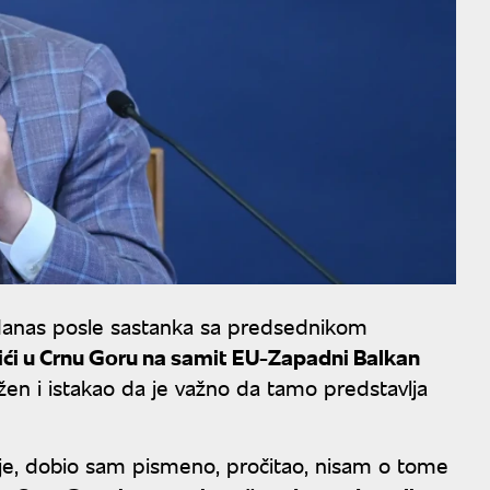
 danas posle sastanka sa predsednikom
ići u Crnu Goru na samit EU-Zapadni Balkan
žen i istakao da je važno da tamo predstavlja
je, dobio sam pismeno, pročitao, nisam o tome