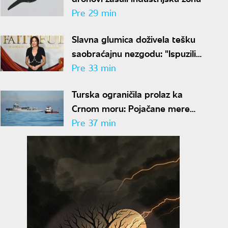
Pre 29 min
Slavna glumica doživela tešku
saobraćajnu nezgodu: "Ispuzili
smo iz automobila"
Pre 33 min
Turska ograničila prolaz ka
Crnom moru: Pojačane mere
zbog napada na brodove
Pre 37 min