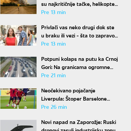
su najkritičnije tačke, helikopteri
danima gase vatru
Pre 13 min
Privlači vas neko drugi dok ste
u braku ili vezi - šta to zapravo
znači?
Pre 13 min
Potpuni kolaps na putu ka Crnoj
Gori: Na granicama ogromne
gužve, vozači upozoravaju na
Pre 21 min
jednu stvar
Neočekivano pojačanje
Liverpula: Štoper Barselone
stiže na Enfild
Pre 26 min
Novi napad na Zaporožje: Ruski
dronovi zasuli industrijsku zonu