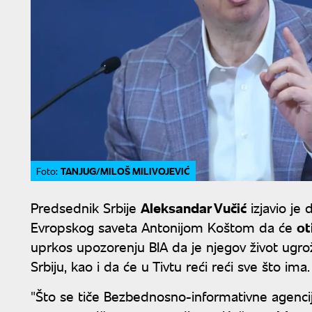
TANJUG/MILOŠ MILIVOJEVIĆ
Foto:
Predsednik Srbije
Aleksandar Vučić
izjavio je
Evropskog saveta Antonijom Koštom da će
ot
uprkos upozorenju BIA da je njegov život ugro
Srbiju, kao i da će u Tivtu reći reći sve što ima.
"Što se tiče Bezbednosno-informativne agenci