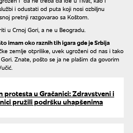
grožen i da ne treba da ide u Tivat, kao i
užbi i odustati od puta koji nosi ozbiljnu
osnoj pretnji razgovarao sa Koštom.
iti u Crnoj Gori, a ne u Beogradu.
to imam oko raznih tih igara gde je Srbija
ičke zemlje otprilike, uvek ugroženi od nas i tako
j Gori. Znate, pošto se ja ne plašim da govorim
Vučić.
 protesta u Gračanici: Zdravstveni i
nici pružili podršku uhapšenima