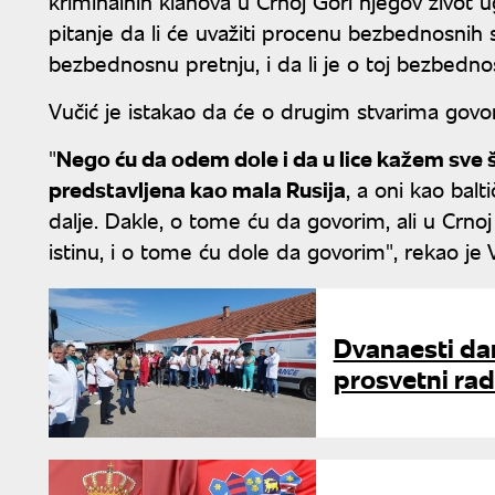
kriminalnih klanova u Crnoj Gori njegov život u
pitanje da li će uvažiti procenu bezbednosnih sl
bezbednosnu pretnju, i da li je o toj bezbedn
Vučić je istakao da će o drugim stvarima govor
"
Nego ću da odem dole i da u lice kažem sve š
predstavljena kao mala Rusija
, a oni kao balt
dalje. Dakle, o tome ću da govorim, ali u Crno
istinu, i o tome ću dole da govorim", rekao je 
Dvanaesti dan
prosvetni rad