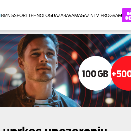
I
BIZNIS
SPORT
TEHNOLOGIJA
ZABAVA
MAGAZIN
TV PROGRAM
u uprkos upozorenju