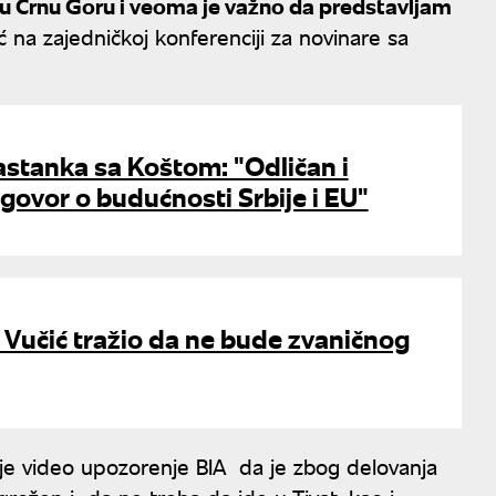
u Crnu Goru i veoma je važno da predstavljam
ć na zajedničkoj konferenciji za novinare sa
astanka sa Koštom: "Odličan i
govor o budućnosti Srbije i EU"
: Vučić tražio da ne bude zvaničnog
 je video upozorenje BIA da je zbog delovanja