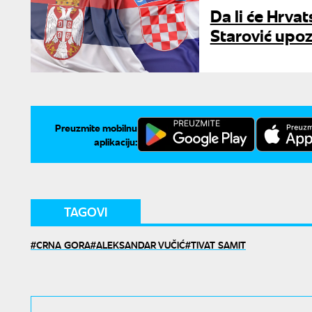
Da li će Hrvat
Starović upoz
Preuzmite mobilnu
aplikaciju:
TAGOVI
CRNA GORA
ALEKSANDAR VUČIĆ
TIVAT SAMIT