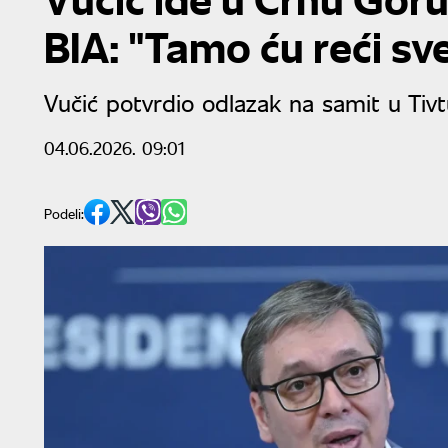
BIA: "Tamo ću reći sv
Vučić potvrdio odlazak na samit u Tiv
04.06.2026. 09:01
Podeli: