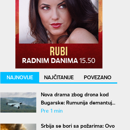
NAJNOVIJE
NAJČITANIJE
POVEZANO
Nova drama zbog drona kod
Bugarske: Rumunija demantuje
da je letelica ušla iz njenog
Pre 1 min
vazdušnog prostora
Srbija se bori sa požarima: Ovo