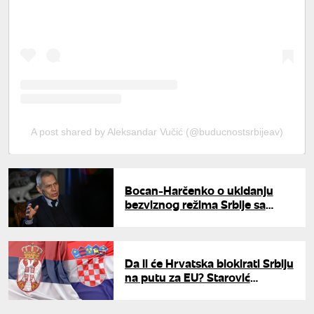
A post shared by Aleksandar Vučić (@buducnostsrbijeav)
Bocan-Harčenko o ukidanju
bezviznog režima Srbije sa
Rusijom: "Odluka je na
Beogradu, verujemo da će biti
racionalna"
Da li će Hrvatska blokirati Srbiju
na putu za EU? Starović
upozorava na sporno pitanje
granica