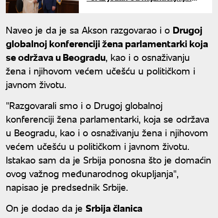
partera Srbije"
Naveo je da je sa Akson razgovarao i o
Drugoj
globalnoj konferenciji žena parlamentarki koja
se održava u Beogradu
, kao i o osnaživanju
žena i njihovom većem učešću u političkom i
javnom životu.
"Razgovarali smo i o Drugoj globalnoj
konferenciji žena parlamentarki, koja se održava
u Beogradu, kao i o osnaživanju žena i njihovom
većem učešću u političkom i javnom životu.
Istakao sam da je Srbija ponosna što je domaćin
ovog važnog međunarodnog okupljanja",
napisao je predsednik Srbije.
On je dodao da je
Srbija članica