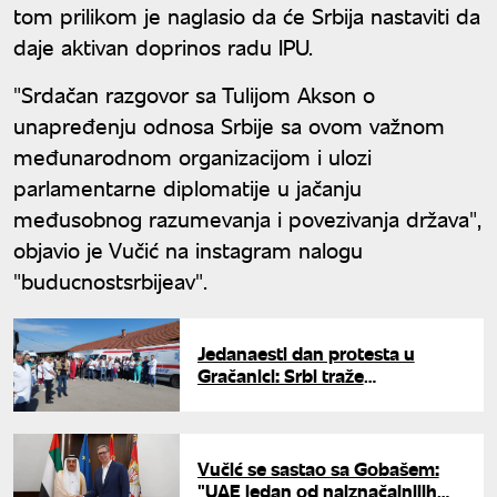
tom prilikom je naglasio da će Srbija nastaviti da
daje aktivan doprinos radu IPU.
"Srdačan razgovor sa Tulijom Akson o
unapređenju odnosa Srbije sa ovom važnom
međunarodnom organizacijom i ulozi
parlamentarne diplomatije u jačanju
međusobnog razumevanja i povezivanja država",
objavio je Vučić na instagram nalogu
"buducnostsrbijeav".
Jedanaesti dan protesta u
Gračanici: Srbi traže
oslobađanje uhapšenih
direktora
Vučić se sastao sa Gobašem:
"UAE jedan od najznačajnijih