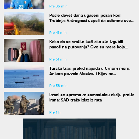
Pre 36 min
Posle devet dana ugašeni požari kod
Trebinja: Vatrogasci uspeli da odbrane sve
kuće
Pre 41 min
Kako da se vratite kući ako ste izgubili
pasoš na putovanju? Ovo su mere koje
treba odmah da preduzmete
Pre 51 min
Turska traži prekid napada u Crnom moru:
Ankara pozvala Moskvu i Kijev na
moratorijum
Pre 58 min
Izrael se sprema za samostalnu akciju protiv
Irana: SAD traže izlaz iz rata
Pre 1 h