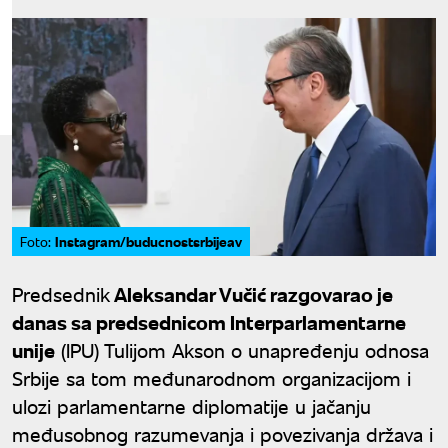
Instagram/buducnostsrbijeav
Foto:
Predsednik
Aleksandar Vučić razgovarao je
danas sa predsednicom Interparlamentarne
unije
(IPU) Tulijom Akson o unapređenju odnosa
Srbije sa tom međunarodnom organizacijom i
ulozi parlamentarne diplomatije u jačanju
međusobnog razumevanja i povezivanja država i