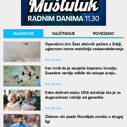
NAJNOVIJE
NAJČITANIJE
POVEZANO
Operativni tim: Šest aktivnih požara u Srbiji,
uglavnom nema restrikcija vodosnabdevanja
Pre 15 min
Iran tvrdi da je osujetio kopnenu invaziju:
Susedne zemlje odbile da ustupe svoju
teritoriju
Pre 16 min
Kako doživeti stotu: UNA istražuje šta je za
dugovečnost važnije od genetike
Pre 26 min
Zidanov sin posle Mundijala završio u drugoj
ligi