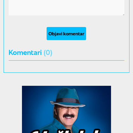
Objavi komentar
Komentari
(0)