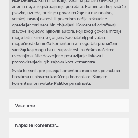
Komentarisanje vesti na portalu UNA.RS je
anonimno, a registracija nije potrebna. Komentari koji sadrže
psovke, uvrede, pretnje i govor mržnje na nacionalnoj,
verskoj, rasnoj osnovi ili povodom nečije seksualne
opredeljenosti neće biti objavljeni. Komentari odražavaju
stavove isključivo njihovih autora, koji zbog govora mržnje
mogu biti i krivično gonjeni. Kao čitatelj prihvatate
mogućnost da među komentarima mogu biti pronađeni
sadržaji koji mogu biti u suprotnosti sa Vašim načelima i
uverenjima. Nije dozvoljeno postavljanje linkova i
promovisanjedrugih sajtova kroz komentare.
Svaki korisnik pre pisanja komentara mora se upoznati sa
Pravilima i uslovima korišćenja komentara. Slanjem
Politiku privatnosti.
komentara prihvatate