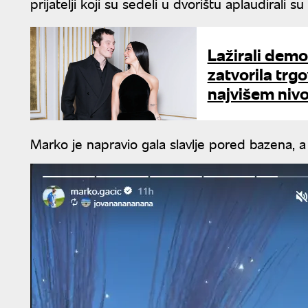
prijatelji koji su sedeli u dvorištu aplaudirali su 
Lažirali demo
zatvorila trg
najvišem niv
Marko je napravio gala slavlje pored bazena, a