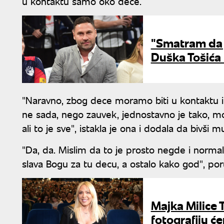
u kontaktu samo oko dece.
"Smatram da j
Duška Tošića
"Naravno, zbog dece moramo biti u kontaktu i 
ne sada, nego zauvek, jednostavno je tako, 
ali to je sve", istakla je ona i dodala da bivši
"Da, da. Mislim da to je prosto negde i normal
slava Bogu za tu decu, a ostalo kako god", poru
Majka Milice 
fotografiju ć