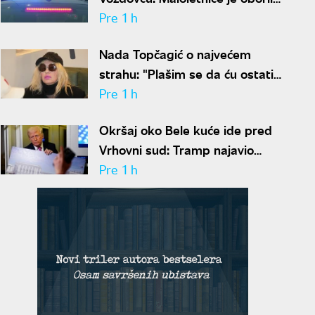
i tukle zbog ranca
Pre 1 h
Nada Topčagić o najvećem
strahu: "Plašim se da ću ostati
sama u grobu"
Pre 1 h
Okršaj oko Bele kuće ide pred
Vrhovni sud: Tramp najavio
žalbu nakon što su mu blokirani
Pre 1 h
radovi