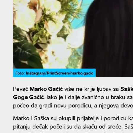
Instagram/PrintScreen/marko.gacic
Foto:
Pevač
Marko Gačić
više ne krije ljubav sa
Sašk
Goge Gačić
. Iako je i dalje zvanično u braku
počeo da gradi novu porodicu, a njegova devo
Marko i Saška su okupili prijatelje i porodicu k
pitanju dečak počeli su da skaču od sreće. Saška