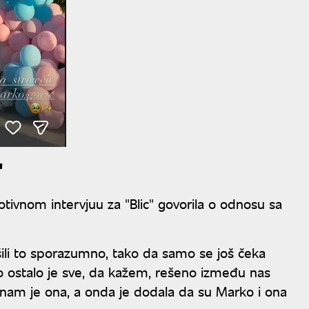
"
ivnom intervjuu za "Blic" govorila o odnosu sa
rešili to sporazumno, tako da samo se još čeka
vo ostalo je sve, da kažem, rešeno između nas
la nam je ona, a onda je dodala da su Marko i ona