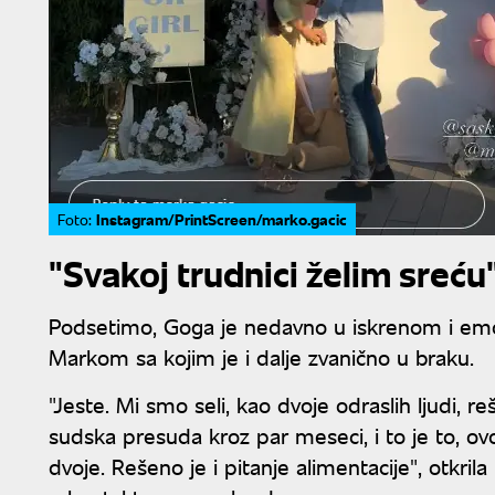
Instagram/PrintScreen/marko.gacic
Foto:
"Svakoj trudnici želim sreću
Podsetimo, Goga je nedavno u iskrenom i emot
Markom sa kojim je i dalje zvanično u braku.
"Jeste. Mi smo seli, kao dvoje odraslih ljudi, 
sudska presuda kroz par meseci, i to je to, o
dvoje. Rešeno je i pitanje alimentacije", otkri