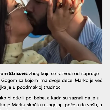
om Stričević
zbog koje se razvodi od supruge
 sa Gogom sa kojom ima dvoje dece, Marko je već
jka je u poodmakloj trudnoći.
ako bi otkrili pol bebe, a kada su saznali da je u
 je Marku skočila u zagrljaj i počela da vrišti, a