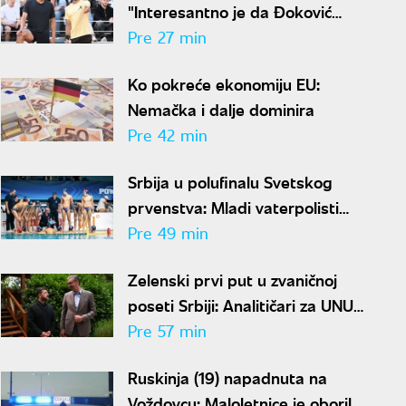
"Interesantno je da Đoković
predlaže skraćenje mečeva..."
Pre 27 min
Ko pokreće ekonomiju EU:
Nemačka i dalje dominira
Pre 42 min
Srbija u polufinalu Svetskog
prvenstva: Mladi vaterpolisti
srušili Brazil, sada ih čeka
Pre 49 min
Hrvatska
Zelenski prvi put u zvaničnoj
poseti Srbiji: Analitičari za UNU
objašnjavaju šta donosi susret u
Pre 57 min
Beogradu i kako će reagovati
Ruskinja (19) napadnuta na
Moskva
Voždovcu: Maloletnice je oborile