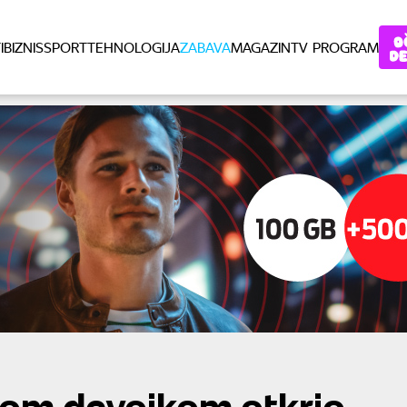
I
BIZNIS
SPORT
TEHNOLOGIJA
ZABAVA
MAGAZIN
TV PROGRAM
nom devojkom otkrio