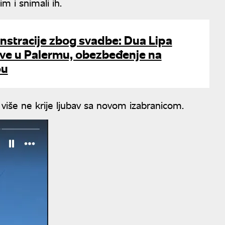
im i snimali ih.
nstracije zbog svadbe: Dua Lipa
ove u Palermu, obezbeđenje na
ou
 više ne krije ljubav sa novom izabranicom.