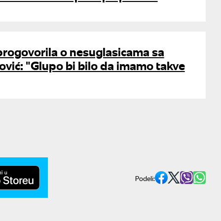
progovorila o nesuglasicama sa
ović: "Glupo bi bilo da imamo takve
Podeli: