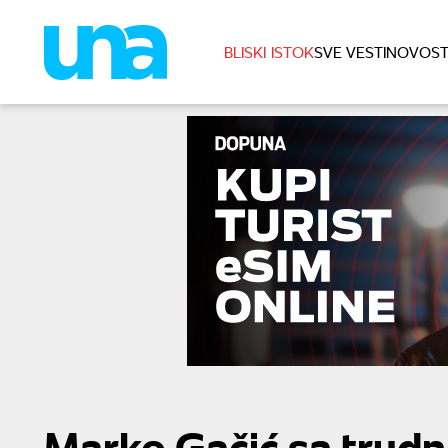
BLISKI ISTOK
SVE VESTI
NOVOST
Marko Gačić sa trud