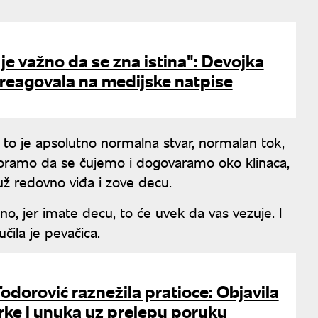
e važno da se zna istina": Devojka
 reagovala na medijske natpise
to je apsolutno normalna stvar, normalan tok,
moramo da se čujemo i dogovaramo oko klinaca,
 muž redovno viđa i zove decu.
no, jer imate decu, to će uvek da vas vezuje. I
čila je pevačica.
Todorović raznežila pratioce: Objavila
erke i unuka uz prelepu poruku