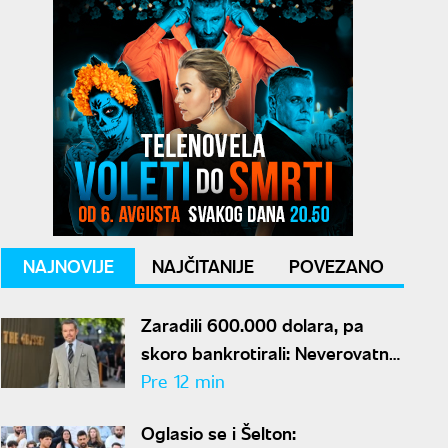
NAJNOVIJE
NAJČITANIJE
POVEZANO
Zaradili 600.000 dolara, pa
skoro bankrotirali: Neverovatna
ispovest Meta Dejmona o paklu
Pre 12 min
kroz koji je prošao
Oglasio se i Šelton: