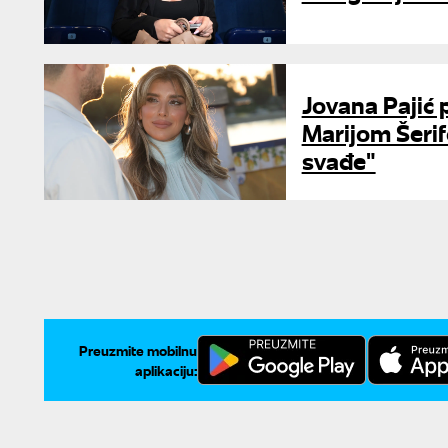
Jovana Pajić 
Marijom Šerif
svađe"
Preuzmite mobilnu
aplikaciju: