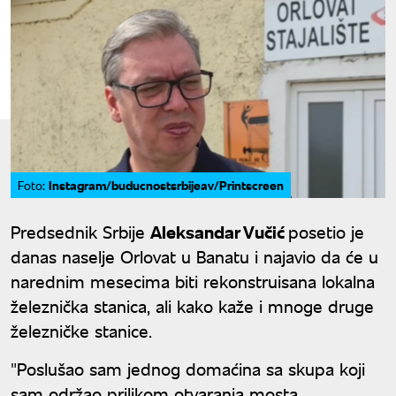
Instagram/buducnostsrbijeav/Printscreen
Foto:
Predsednik Srbije
Aleksandar Vučić
posetio je
danas naselje Orlovat u Banatu i najavio da će u
narednim mesecima biti rekonstruisana lokalna
železnička stanica, ali kako kaže i mnoge druge
železničke stanice.
"Poslušao sam jednog domaćina sa skupa koji
sam održao prilikom otvaranja mosta