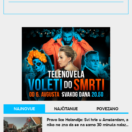
NAJNOVIJE
NAJČITANIJE
POVEZANO
Pravo lice Holandije: Svi hrle u Amsterdam, a
niko ne zna da se na samo 30 minuta nalazi
ovo rajsko mesto