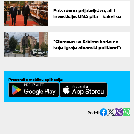
Potvrđeno prijateljstvo, ali i
investicije: UNA pita - kakvi su
dometi Vučićeve posete Kini?
"Obračun sa Srbima karta na
koju igraju albanski političari":
Stručnjaci za UNU o
predstojećim izborima na KiM
Preuzmite mobilnu aplikaciju:
Podeli: