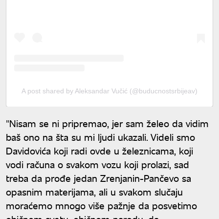
A post shared by Aleksandar Vučić (@buducnostsrbijeav)
"Nisam se ni pripremao, jer sam želeo da vidim
baš ono na šta su mi ljudi ukazali. Videli smo
Davidovića koji radi ovde u železnicama, koji
vodi računa o svakom vozu koji prolazi, sad
treba da prođe jedan Zrenjanin-Pančevo sa
opasnim materijama, ali u svakom slučaju
moraćemo mnogo više pažnje da posvetimo
običnom svetu, običnom narodu, da