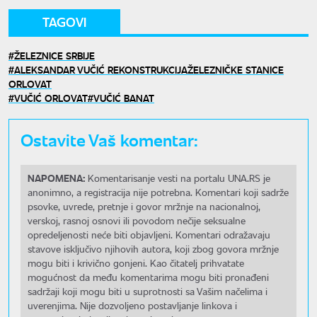
TAGOVI
ŽELEZNICE SRBIJE
ALEKSANDAR VUČIĆ REKONSTRUKCIJAŽELEZNIČKE STANICE
ORLOVAT
VUČIĆ ORLOVAT
VUČIĆ BANAT
Ostavite Vaš komentar:
NAPOMENA:
Komentarisanje vesti na portalu UNA.RS je
anonimno, a registracija nije potrebna. Komentari koji sadrže
psovke, uvrede, pretnje i govor mržnje na nacionalnoj,
verskoj, rasnoj osnovi ili povodom nečije seksualne
opredeljenosti neće biti objavljeni. Komentari odražavaju
stavove isključivo njihovih autora, koji zbog govora mržnje
mogu biti i krivično gonjeni. Kao čitatelj prihvatate
mogućnost da među komentarima mogu biti pronađeni
sadržaji koji mogu biti u suprotnosti sa Vašim načelima i
uverenjima. Nije dozvoljeno postavljanje linkova i