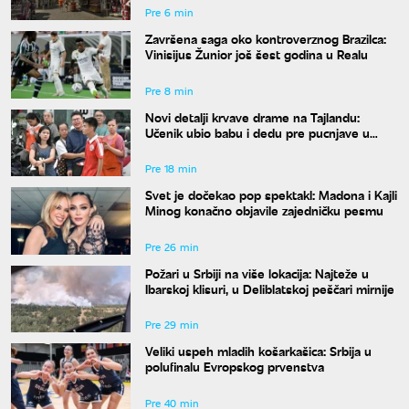
Pre 6 min
Završena saga oko kontroverznog Brazilca:
Vinisijus Žunior još šest godina u Realu
Pre 8 min
Novi detalji krvave drame na Tajlandu:
Učenik ubio babu i dedu pre pucnjave u
školi, ukupno osmoro mrtvih
Pre 18 min
Svet je dočekao pop spektakl: Madona i Kajli
Minog konačno objavile zajedničku pesmu
Pre 26 min
Požari u Srbiji na više lokacija: Najteže u
Ibarskoj klisuri, u Deliblatskoj peščari mirnije
Pre 29 min
Veliki uspeh mladih košarkašica: Srbija u
polufinalu Evropskog prvenstva
Pre 40 min