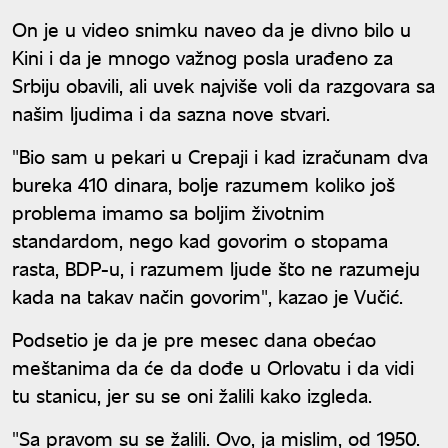
On je u video snimku naveo da je divno bilo u
Kini i da je mnogo važnog posla urađeno za
Srbiju obavili, ali uvek najviše voli da razgovara sa
našim ljudima i da sazna nove stvari.
"Bio sam u pekari u Crepaji i kad izračunam dva
bureka 410 dinara, bolje razumem koliko još
problema imamo sa boljim životnim
standardom, nego kad govorim o stopama
rasta, BDP-u, i razumem ljude što ne razumeju
kada na takav način govorim", kazao je Vučić.
Podsetio je da je pre mesec dana obećao
meštanima da će da dođe u Orlovatu i da vidi
tu stanicu, jer su se oni žalili kako izgleda.
"Sa pravom su se žalili. Ovo, ja mislim, od 1950.