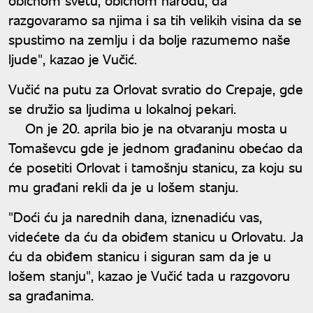
razgovaramo sa njima i sa tih velikih visina da se
spustimo na zemlju i da bolje razumemo naše
ljude", kazao je Vučić.
Vučić na putu za Orlovat svratio do Crepaje, gde
se družio sa ljudima u lokalnoj pekari.
On je 20. aprila bio je na otvaranju mosta u
Tomaševcu gde je jednom građaninu obećao da
će posetiti Orlovat i tamošnju stanicu, za koju su
mu građani rekli da je u lošem stanju.
"Doći ću ja narednih dana, iznenadiću vas,
videćete da ću da obiđem stanicu u Orlovatu. Ja
ću da obiđem stanicu i siguran sam da je u
lošem stanju", kazao je Vučić tada u razgovoru
sa građanima.