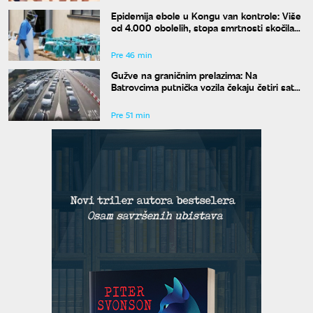
Epidemija ebole u Kongu van kontrole: Više
od 4.000 obolelih, stopa smrtnosti skočila
na skoro 44 odsto
Pre 46 min
Gužve na graničnim prelazima: Na
Batrovcima putnička vozila čekaju četiri sata
na izlaz
Pre 51 min