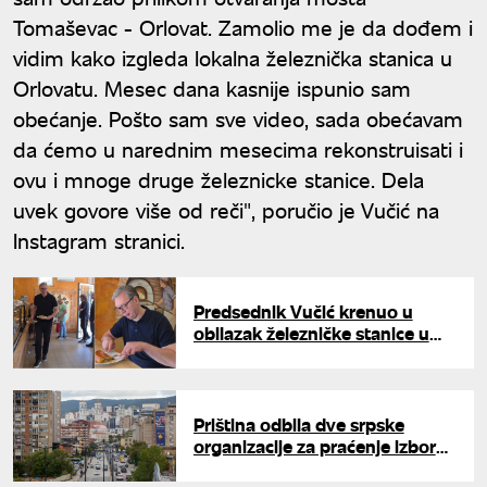
Tomaševac - Orlovat. Zamolio me je da dođem i
vidim kako izgleda lokalna železnička stanica u
Orlovatu. Mesec dana kasnije ispunio sam
obećanje. Pošto sam sve video, sada obećavam
da ćemo u narednim mesecima rekonstruisati i
ovu i mnoge druge železnicke stanice. Dela
uvek govore više od reči", poručio je Vučić na
Instagram stranici.
Predsednik Vučić krenuo u
obilazak železničke stanice u
Orlovatu
Priština odbila dve srpske
organizacije za praćenje izbora:
Sporan naziv Kosovo i Metohija