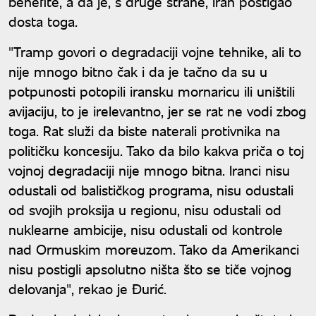
benefite, a da je, s druge strane, Iran postigao
dosta toga.
"Tramp govori o degradaciji vojne tehnike, ali to
nije mnogo bitno čak i da je tačno da su u
potpunosti potopili iransku mornaricu ili uništili
avijaciju, to je irelevantno, jer se rat ne vodi zbog
toga. Rat služi da biste naterali protivnika na
političku koncesiju. Tako da bilo kakva priča o toj
vojnoj degradaciji nije mnogo bitna. Iranci nisu
odustali od balističkog programa, nisu odustali
od svojih proksija u regionu, nisu odustali od
nuklearne ambicije, nisu odustali od kontrole
nad Ormuskim moreuzom. Tako da Amerikanci
nisu postigli apsolutno ništa što se tiče vojnog
delovanja", rekao je Đurić.