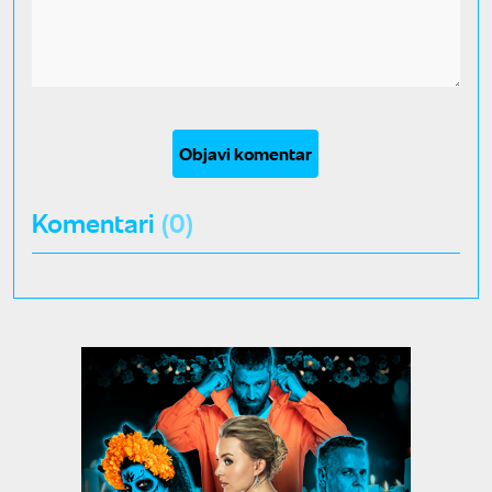
Objavi komentar
Komentari
(0)