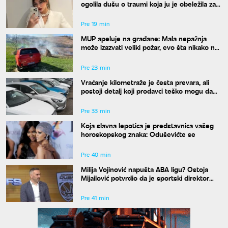
ogolila dušu o traumi koja ju je obeležila za
ceo život
Pre 19 min
MUP apeluje na građane: Mala nepažnja
može izazvati veliki požar, evo šta nikako ne
smete raditi
Pre 23 min
Vraćanje kilometraže je česta prevara, ali
postoji detalj koji prodavci teško mogu da
sakriju
Pre 33 min
Koja slavna lepotica je predstavnica vašeg
horoskopskog znaka: Oduševićte se
Pre 40 min
Milija Vojinović napušta ABA ligu? Ostoja
Mijailović potvrdio da je sportski direktor
zatražio odlazak
Pre 41 min