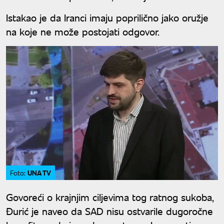
Istakao je da Iranci imaju poprilično jako oružje
na koje ne može postojati odgovor.
UNA TV
Foto:
Govoreći o krajnjim ciljevima tog ratnog sukoba,
Đurić je naveo da SAD nisu ostvarile dugoročne