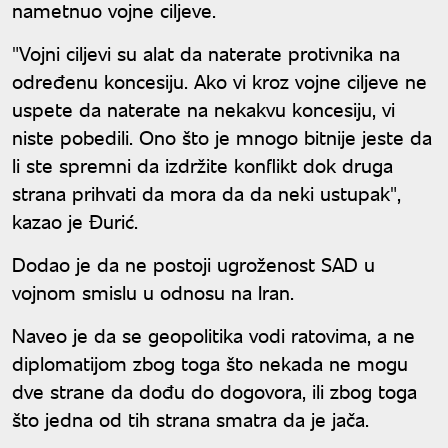
nametnuo vojne ciljeve.
"Vojni ciljevi su alat da naterate protivnika na
određenu koncesiju. Ako vi kroz vojne ciljeve ne
uspete da naterate na nekakvu koncesiju, vi
niste pobedili. Ono što je mnogo bitnije jeste da
li ste spremni da izdržite konflikt dok druga
strana prihvati da mora da da neki ustupak",
kazao je Đurić.
Dodao je da ne postoji ugroženost SAD u
vojnom smislu u odnosu na Iran.
Naveo je da se geopolitika vodi ratovima, a ne
diplomatijom zbog toga što nekada ne mogu
dve strane da dođu do dogovora, ili zbog toga
što jedna od tih strana smatra da je jača.