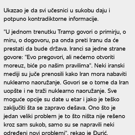
bude razoružan"
Ukazao je da svi učesnici u sukobu daju i
potpuno kontradiktorne informacije.
"U jednom trenutku Tramp govori o primirju, o
miru, o dogovoru, pa onda preti Iranu da će
prestati da bude država. Iranci sa jedne strane
govore: "Evo pregovori, ali nećemo otvoriti
moreuz, biće po našim pravilima". Neki iranski
mediji su juče prenosili kako Iran mora nabaviti
nuklearno naoružanje. Govori se o tome da Iran
uopšte i ne traži nuklearno naoružanje. Sve
moguće opcije su date u etar i jako je teško
zaključiti šta se zapravo dešava. Ono što je
jedan veliki problem je to što ništa nije rešeno
kroz sam sukob, samo su se napravili neki
određeni novi problemi", rekao je Đurić.