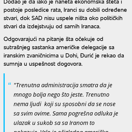
Dodao je da iako je naneta ekonomska šteta i
postoje posledice rata, Iranci su dobili određene
stvari, dok SAD nisu uspele ništa oko političkih
stvari da izdejstvuju od samih Iranaca.
Odgovarajući na pitanje šta očekuje od
sutrašnjeg sastanka američke delegacije sa
iranskim zvaničnicima u Dohi, Đurić je rekao da
sumnja u uspešnost dogovora.
"Trenutna administracija smatra da je
mnogo bolja nego što jeste. Trenutno
nema ljudi koji su sposobni da se nose
sa svim ovime. Sama pogrešna odluka je
ulazak u sukob sa sa Iranom to