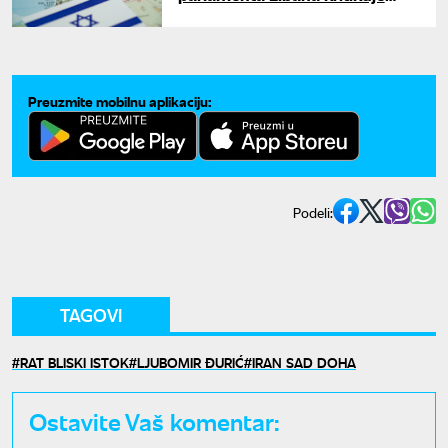
sporazum sa Izraelom - "neće
biti primene"
Preuzmite mobilnu aplikaciju:
Podeli:
TAGOVI
RAT BLISKI ISTOK
LJUBOMIR ĐURIĆ
IRAN SAD DOHA
Ostavite Vaš komentar: