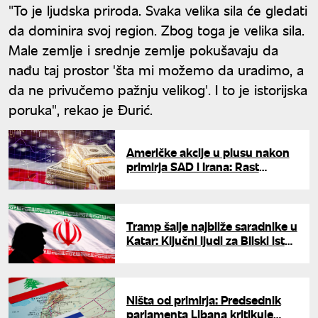
"To je ljudska priroda. Svaka velika sila će gledati
da dominira svoj region. Zbog toga je velika sila.
Male zemlje i srednje zemlje pokušavaju da
nađu taj prostor 'šta mi možemo da uradimo, a
da ne privučemo pažnju velikog'. I to je istorijska
poruka", rekao je Đurić.
Američke akcije u plusu nakon
primirja SAD i Irana: Rast
uprkos padu u tehnološkom
sektoru
Tramp šalje najbliže saradnike u
Katar: Ključni ljudi za Bliski istok
pregovaraće sa Iranom
Ništa od primirja: Predsednik
parlamenta Libana kritikuje