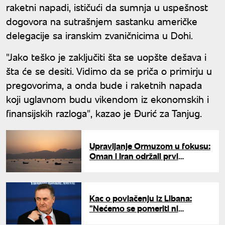
raketni napadi, ističući da sumnja u uspešnost
dogovora na sutrašnjem sastanku američke
delegacije sa iranskim zvaničnicima u Dohi.
"Jako teško je zaključiti šta se uopšte dešava i
šta će se desiti. Vidimo da se priča o primirju u
pregovorima, a onda bude i raketnih napada
koji uglavnom budu vikendom iz ekonomskih i
finansijskih razloga", kazao je Đurić za Tanjug.
Upravljanje Ormuzom u fokusu:
Oman i Iran održali prvi
sastanak zajedničkog Komiteta
Kac o povlačenju iz Libana:
"Nećemo se pomeriti ni
milimetar dok Hezbolah ne