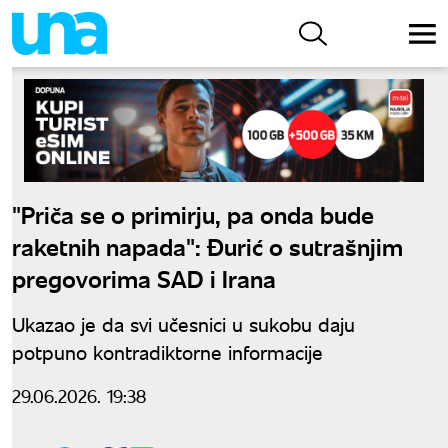
"Priča se o primirju, pa onda bude
raketnih napada": Đurić o sutrašnjim
pregovorima SAD i Irana
Ukazao je da svi učesnici u sukobu daju
potpuno kontradiktorne informacije
29.06.2026. 19:38