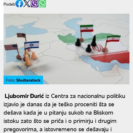
Podeli:
Shutterstock
Foto:
Ljubomir Đurić
iz Centra za nacionalnu politiku
izjavio je danas da je teško proceniti šta se
dešava kada je u pitanju sukob na Bliskom
istoku zato što se priča i o primirju i drugim
pregovorima, a istovremeno se dešavaju i