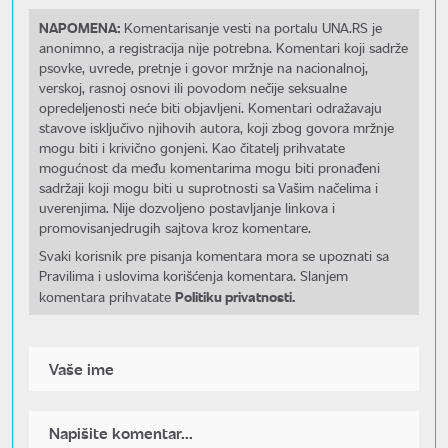
NAPOMENA:
Komentarisanje vesti na portalu UNA.RS je
anonimno, a registracija nije potrebna. Komentari koji sadrže
psovke, uvrede, pretnje i govor mržnje na nacionalnoj,
verskoj, rasnoj osnovi ili povodom nečije seksualne
opredeljenosti neće biti objavljeni. Komentari odražavaju
stavove isključivo njihovih autora, koji zbog govora mržnje
mogu biti i krivično gonjeni. Kao čitatelj prihvatate
mogućnost da među komentarima mogu biti pronađeni
sadržaji koji mogu biti u suprotnosti sa Vašim načelima i
uverenjima. Nije dozvoljeno postavljanje linkova i
promovisanjedrugih sajtova kroz komentare.
Svaki korisnik pre pisanja komentara mora se upoznati sa
Pravilima i uslovima korišćenja komentara. Slanjem
Politiku privatnosti.
komentara prihvatate