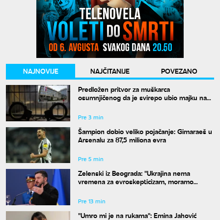
NAJNOVIJE
NAJČITANIJE
POVEZANO
Predložen pritvor za muškarca
osumnjičenog da je svirepo ubio majku na
Novom Beogradu
Pre 3 min
Šampion dobio veliko pojačanje: Gimaraeš u
Arsenalu za 87,5 miliona evra
Pre 5 min
Zelenski iz Beograda: "Ukrajina nema
vremena za evroskepticizam, moramo
postati članica EU"
Pre 13 min
"Umro mi je na rukama": Emina Jahović