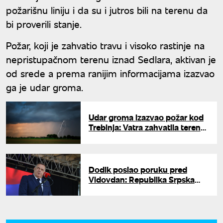
požarišnu liniju i da su i jutros bili na terenu da
bi proverili stanje.
Požar, koji je zahvatio travu i visoko rastinje na
nepristupačnom terenu iznad Sedlara, aktivan je
od srede a prema ranijim informacijama izazvao
ga je udar groma.
Udar groma izazvao požar kod
Trebinja: Vatra zahvatila teren
koji je miniran
Dodik poslao poruku pred
Vidovdan: Republika Srpska
mora da pokaže potpuno
jedinstvo