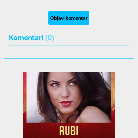
Objavi komentar
Komentari
(0)