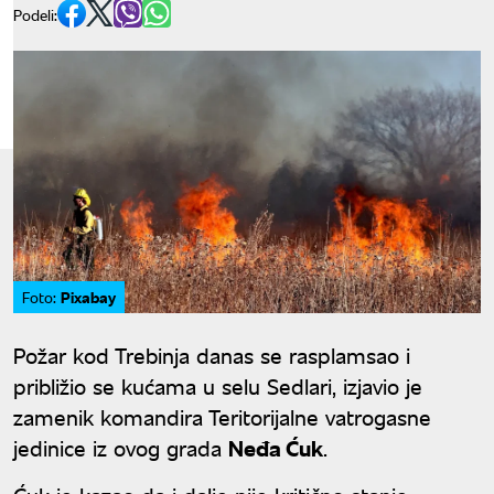
Podeli:
Pixabay
Foto:
Požar kod Trebinja danas se rasplamsao i
približio se kućama u selu Sedlari, izjavio je
zamenik komandira Teritorijalne vatrogasne
jedinice iz ovog grada
Neđa Ćuk
.