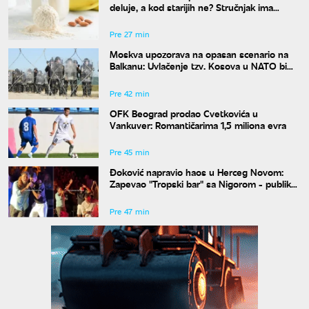
deluje, a kod starijih ne? Stručnjak ima
objašnjenje
Pre 27 min
Moskva upozorava na opasan scenario na
Balkanu: Uvlačenje tzv. Kosova u NATO bi
"zapalilo" region
Pre 42 min
OFK Beograd prodao Cvetkovića u
Vankuver: Romantičarima 1,5 miliona evra
Pre 45 min
Đoković napravio haos u Herceg Novom:
Zapevao "Tropski bar" sa Nigorom - publika
u transu
Pre 47 min