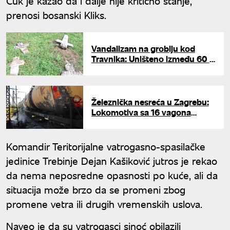
Ćuk je kazao da i dalje nije kritično stanje,
prenosi bosanski Kliks.
Vandalizam na groblju kod
Travnika: Uništeno između 60 i
80 pravoslavnih spomenika
Železnička nesreća u Zagrebu:
Lokomotiva sa 16 vagona
cementa udarila u zaštitni
bedem
Komandir Teritorijalne vatrogasno-spasilačke
jedinice Trebinje Dejan Kašiković jutros je rekao
da nema neposredne opasnosti po kuće, ali da
situacija može brzo da se promeni zbog
promene vetra ili drugih vremenskih uslova.
Naveo je da su vatrogasci sinoć obilazili