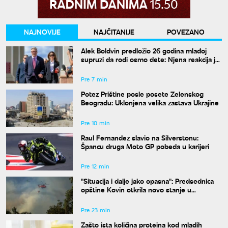
NAJNOVIJE
NAJČITANIJE
POVEZANO
Alek Boldvin predložio 26 godina mlađoj
supruzi da rodi osmo dete: Njena reakcija je
hit
Pre 7 min
Potez Prištine posle posete Zelenskog
Beogradu: Uklonjena velika zastava Ukrajine
Pre 10 min
Raul Fernandez slavio na Silverstonu:
Špancu druga Moto GP pobeda u karijeri
Pre 12 min
"Situacija i dalje jako opasna": Predsednica
opštine Kovin otkrila novo stanje u
Deliblatskoj peščari
Pre 23 min
Zašto ista količina proteina kod mladih