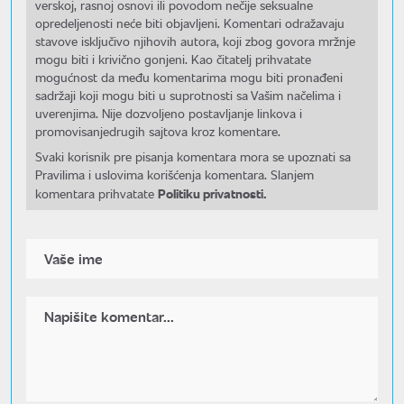
verskoj, rasnoj osnovi ili povodom nečije seksualne
opredeljenosti neće biti objavljeni. Komentari odražavaju
stavove isključivo njihovih autora, koji zbog govora mržnje
mogu biti i krivično gonjeni. Kao čitatelj prihvatate
mogućnost da među komentarima mogu biti pronađeni
sadržaji koji mogu biti u suprotnosti sa Vašim načelima i
uverenjima. Nije dozvoljeno postavljanje linkova i
promovisanjedrugih sajtova kroz komentare.
Svaki korisnik pre pisanja komentara mora se upoznati sa
Pravilima i uslovima korišćenja komentara. Slanjem
Politiku privatnosti.
komentara prihvatate