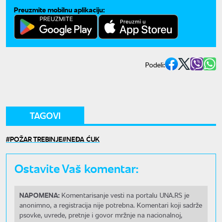
Preuzmite mobilnu aplikaciju:
Podeli:
TAGOVI
POŽAR TREBINJE
NEĐA ĆUK
Ostavite Vaš komentar:
NAPOMENA:
Komentarisanje vesti na portalu UNA.RS je
anonimno, a registracija nije potrebna. Komentari koji sadrže
psovke, uvrede, pretnje i govor mržnje na nacionalnoj,