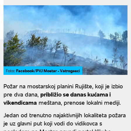
Facebook/PVJ Mostar - Vatrogasci
Foto:
Požar na mostarskoj planini Rujište, koji je izbio
pre dva dana,
približio se danas kućama i
vikendicama
meštana, prenose lokalni mediji.
Jedan od trenutno najaktivnijih lokaliteta požara
je uz glavni put koji vodi do vidikovca s