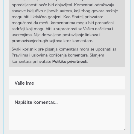
opredeljenosti neće biti objavljeni. Komentari odražavaju
stavove isključivo njihovih autora, koji zbog govora mržnje
mogu biti i krivično gonjeni. Kao čitatelj prihvatate
mogućnost da među komentarima mogu biti pronađeni
sadržaji koji mogu biti u suprotnosti sa Vašim načelima i
uverenjima. Nije dozvoljeno postavljanje linkova i
promovisanjedrugih sajtova kroz komentare.
Svaki korisnik pre pisanja komentara mora se upoznati sa
Pravilima i uslovima korišćenja komentara. Slanjem
Politiku privatnosti.
komentara prihvatate