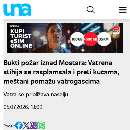
Bukti požar iznad Mostara: Vatrena
stihija se rasplamsala i preti kućama,
meštani pomažu vatrogascima
Vatra se približava naselju
05.07.2026. 13:09
Podeli: