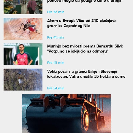
Pre 32 min
Alarm u Evropi: Više od 240 slučajeva
groznice Zapadnog Nila
Pre 41 min
Murinjo bez milosti prema Bernardu Silvi:
"Potpuno se isključio na odmoru"
Pre 43 min
Veliki požar na granici Italije i Slovenije
lokalizovan: Vatra uništila 35 hektara šume
Pre 54 min