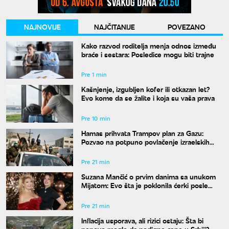
NAJNOVIJE
NAJČITANIJE
POVEZANO
Kako razvod roditelja menja odnos između
braće i sestara: Posledice mogu biti trajne
Pre 1 min
Kašnjenje, izgubljen kofer ili otkazan let?
Evo kome da se žalite i koja su vaša prava
Pre 10 min
Hamas prihvata Trampov plan za Gazu:
Pozvao na potpuno povlačenje izraelskih
snaga
Pre 21 min
Suzana Mančić o prvim danima sa unukom
Mijatom: Evo šta je poklonila ćerki posle
porođaja
Pre 21 min
Inflacija usporava, ali rizici ostaju: Šta bi
ponovo moglo da podigne cene u Srbiji?