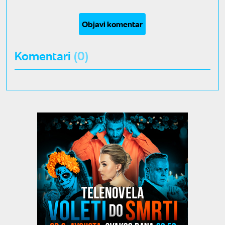
Objavi komentar
Komentari
(0)