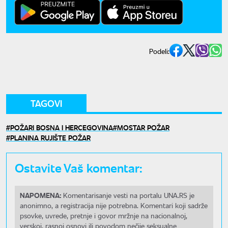
Podeli:
TAGOVI
POŽARI BOSNA I HERCEGOVINA
MOSTAR POŽAR
PLANINA RUJIŠTE POŽAR
Ostavite Vaš komentar:
NAPOMENA:
Komentarisanje vesti na portalu UNA.RS je
anonimno, a registracija nije potrebna. Komentari koji sadrže
psovke, uvrede, pretnje i govor mržnje na nacionalnoj,
verskoj, rasnoj osnovi ili povodom nečije seksualne