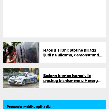
Haos u Tirani: Stotine hiljada
ljudi na ulicama, demonstranti
nosili kovčeg i poruku za Edija
Ramu
Bačena bomba ispred vile
srpskog biznismena u Herceg
Novom: Policija istražuje motiv
napada
Preuzmite mobilnu aplikaciju: