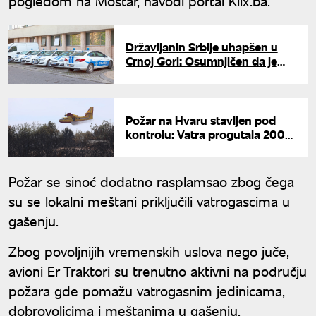
pogledom na Mostar, navodi portal Klix.ba.
Državljanin Srbije uhapšen u
Crnoj Gori: Osumnjičen da je
podmetnuo požar u fitnes
centru u Baru
Požar na Hvaru stavljen pod
kontrolu: Vatra progutala 200
hektara, izgorele kuće i
vinogradi
Požar se sinoć dodatno rasplamsao zbog čega
su se lokalni meštani priključili vatrogascima u
gašenju.
Zbog povoljnijih vremenskih uslova nego juče,
avioni Er Traktori su trenutno aktivni na području
požara gde pomažu vatrogasnim jedinicama,
dobrovoljcima i meštanima u gašenju.