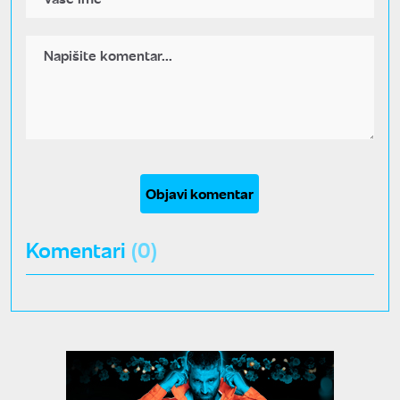
Objavi komentar
Komentari
(0)