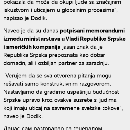
pokazala da može da okupi ljude sa značajnim
iskustvom i uticajem u globalnim procesima",
napisao je Dodik.
Naveo je da su danas
potpisani memorandumi
između ministarstava u Vladi Republike Srpske
i američkih kompanija
jasan znak da je
Republika Srpska prepoznata kao dobar
domaćin, ali i ozbiljan partner za saradnju.
"Verujem da se sva otvorena pitanja mogu
rešavati samo konstruktivnim razgovorom.
Nastavljamo da gradimo uspešniju budućnost
Srpske upravo kroz ovakve susrete s ljudima
koji imaju uticaj na savremene svetske tokove",
naveo je Dodik.
Данас сам разговарао са генералом