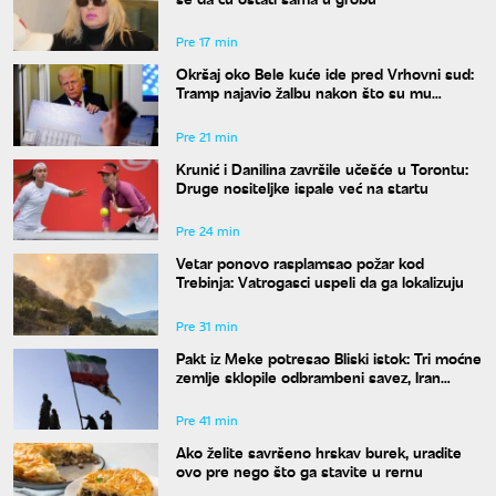
Pre 17 min
Okršaj oko Bele kuće ide pred Vrhovni sud:
Tramp najavio žalbu nakon što su mu
blokirani radovi
Pre 21 min
Krunić i Danilina završile učešće u Torontu:
Druge nositeljke ispale već na startu
Pre 24 min
Vetar ponovo rasplamsao požar kod
Trebinja: Vatrogasci uspeli da ga lokalizuju
Pre 31 min
Pakt iz Meke potresao Bliski istok: Tri moćne
zemlje sklopile odbrambeni savez, Iran
poziva na jedinstvo
Pre 41 min
Ako želite savršeno hrskav burek, uradite
ovo pre nego što ga stavite u rernu