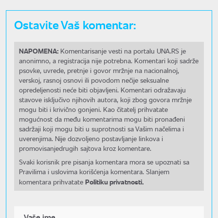
Ostavite Vaš komentar:
NAPOMENA:
Komentarisanje vesti na portalu UNA.RS je
anonimno, a registracija nije potrebna. Komentari koji sadrže
psovke, uvrede, pretnje i govor mržnje na nacionalnoj,
verskoj, rasnoj osnovi ili povodom nečije seksualne
opredeljenosti neće biti objavljeni. Komentari odražavaju
stavove isključivo njihovih autora, koji zbog govora mržnje
mogu biti i krivično gonjeni. Kao čitatelj prihvatate
mogućnost da među komentarima mogu biti pronađeni
sadržaji koji mogu biti u suprotnosti sa Vašim načelima i
uverenjima. Nije dozvoljeno postavljanje linkova i
promovisanjedrugih sajtova kroz komentare.
Svaki korisnik pre pisanja komentara mora se upoznati sa
Pravilima i uslovima korišćenja komentara. Slanjem
Politiku privatnosti.
komentara prihvatate