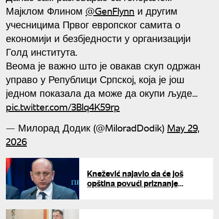
Мајклом Флином
@GenFlynn
и другим
учесницима Првог европског самита о
економији и безбједности у организацији
Голд института.
Веома је важно што је овакав скуп одржан
управо у Републици Српској, која је још
једном показала да може да окупи људе…
pic.twitter.com/3BIq4K59rp
— Милорад Додик (@MiloradDodik)
May 29,
2026
Knežević najavio da će još
opština povući priznanje
Kosova: "Posle Zete,
otpriznavanje u Pljevljima,
Andrijevici, Beranu..."