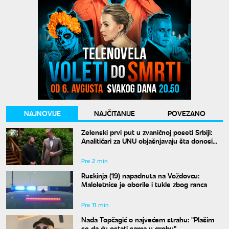
NAJNOVIJE
NAJČITANIJE
POVEZANO
Zelenski prvi put u zvaničnoj poseti Srbiji:
Analitičari za UNU objašnjavaju šta donosi
susret u Beogradu i kako će reagovati
Moskva
Pre 2 min
Ruskinja (19) napadnuta na Voždovcu:
Maloletnice je oborile i tukle zbog ranca
Pre 11 min
Nada Topčagić o najvećem strahu: "Plašim
se da ću ostati sama u grobu"