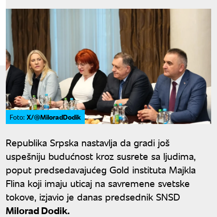
X/@MiloradDodik
Foto:
Republika Srpska nastavlja da gradi još
uspešniju budućnost kroz susrete sa ljudima,
poput predsedavajućeg Gold instituta Majkla
Flina koji imaju uticaj na savremene svetske
tokove, izjavio je danas predsednik SNSD
Milorad Dodik.