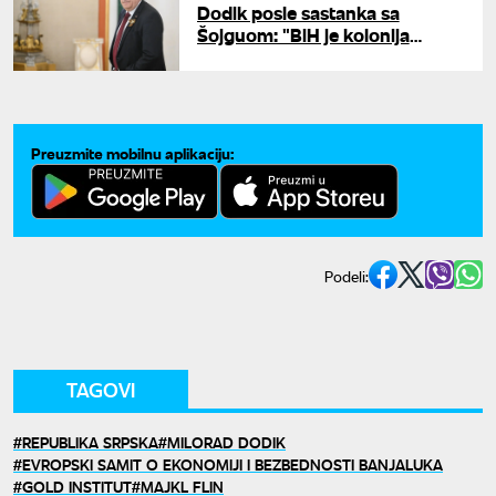
Dodik posle sastanka sa
Šojguom: "BiH je kolonija
kojom upravljaju stranci"
Preuzmite mobilnu aplikaciju:
Podeli:
TAGOVI
REPUBLIKA SRPSKA
MILORAD DODIK
EVROPSKI SAMIT O EKONOMIJI I BEZBEDNOSTI BANJALUKA
GOLD INSTITUT
MAJKL FLIN