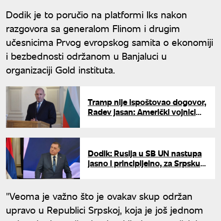
Dodik je to poručio na platformi Iks nakon
razgovora sa generalom Flinom i drugim
učesnicima Prvog evropskog samita o ekonomiji
i bezbednosti održanom u Banjaluci u
organizaciji Gold instituta.
Tramp nije ispoštovao dogovor,
Radev jasan: Američki vojnici
moraju da napuste Bugarsku
Dodik: Rusija u SB UN nastupa
jasno i principijelno, za Srpsku
je ključan glas razuma
"Veoma je važno što je ovakav skup održan
upravo u Republici Srpskoj, koja je još jednom