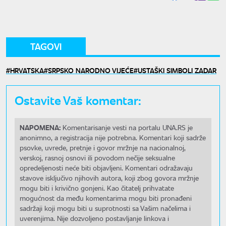
TAGOVI
HRVATSKA
SRPSKO NARODNO VIJEĆE
USTAŠKI SIMBOLI ZADAR
Ostavite Vaš komentar:
NAPOMENA:
Komentarisanje vesti na portalu UNA.RS je
anonimno, a registracija nije potrebna. Komentari koji sadrže
psovke, uvrede, pretnje i govor mržnje na nacionalnoj,
verskoj, rasnoj osnovi ili povodom nečije seksualne
opredeljenosti neće biti objavljeni. Komentari odražavaju
stavove isključivo njihovih autora, koji zbog govora mržnje
mogu biti i krivično gonjeni. Kao čitatelj prihvatate
mogućnost da među komentarima mogu biti pronađeni
sadržaji koji mogu biti u suprotnosti sa Vašim načelima i
uverenjima. Nije dozvoljeno postavljanje linkova i