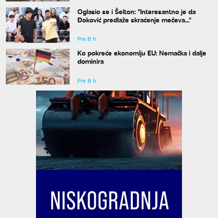
Oglasio se i Šelton: "Interesantno je da
Đoković predlaže skraćenje mečeva..."
Pre 8 h
Ko pokreće ekonomiju EU: Nemačka i dalje
dominira
Pre 8 h