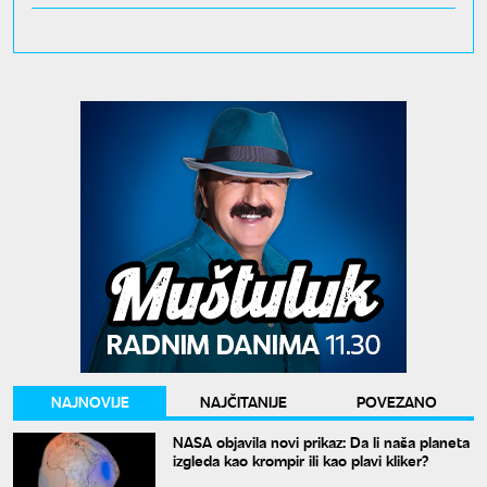
NAJNOVIJE
NAJČITANIJE
POVEZANO
NASA objavila novi prikaz: Da li naša planeta
izgleda kao krompir ili kao plavi kliker?