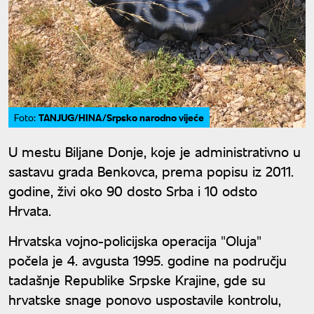
TANJUG/HINA/Srpsko narodno vijeće
Foto:
U mestu Biljane Donje, koje je administrativno u
sastavu grada Benkovca, prema popisu iz 2011.
godine, živi oko 90 dosto Srba i 10 odsto
Hrvata.
Hrvatska vojno-policijska operacija "Oluja"
počela je 4. avgusta 1995. godine na području
tadašnje Republike Srpske Krajine, gde su
hrvatske snage ponovo uspostavile kontrolu,