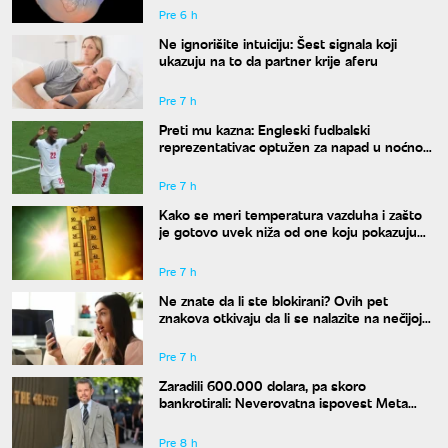
Pre 6 h
Ne ignorišite intuiciju: Šest signala koji
ukazuju na to da partner krije aferu
Pre 7 h
Preti mu kazna: Engleski fudbalski
reprezentativac optužen za napad u noćnom
klubu
Pre 7 h
Kako se meri temperatura vazduha i zašto
je gotovo uvek niža od one koju pokazuju
naši termometri
Pre 7 h
Ne znate da li ste blokirani? Ovih pet
znakova otkivaju da li se nalazite na nečijoj
"crnoj listi"
Pre 7 h
Zaradili 600.000 dolara, pa skoro
bankrotirali: Neverovatna ispovest Meta
Dejmona o paklu kroz koji je prošao
Pre 8 h