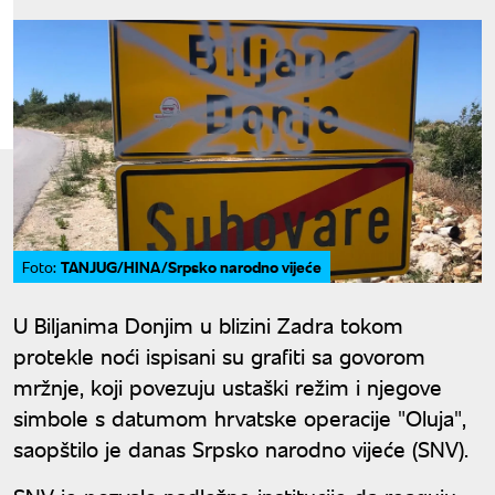
TANJUG/HINA/Srpsko narodno vijeće
Foto:
U Biljanima Donjim u blizini Zadra tokom
protekle noći ispisani su grafiti sa govorom
mržnje, koji povezuju ustaški režim i njegove
simbole s datumom hrvatske operacije "Oluja",
saopštilo je danas Srpsko narodno vijeće (SNV).