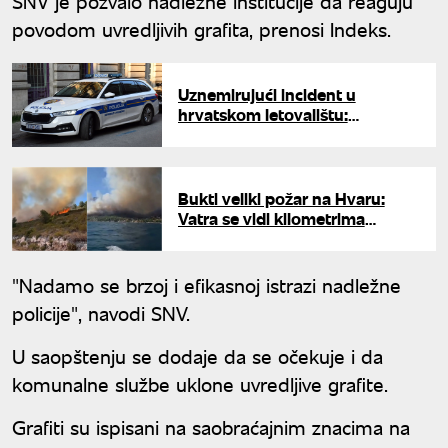
SNV je pozvalo nadležne institucije da reaguju
povodom uvredljivih grafita, prenosi Indeks.
Uznemirujući incident u
hrvatskom letovalištu:
Specijalnim naočarima snimao
decu, pronađen pornografski
sadržaj
Bukti veliki požar na Hvaru:
Vatra se vidi kilometrima
daleko, u gašenju učestvuju i
kanaderi
"Nadamo se brzoj i efikasnoj istrazi nadležne
policije", navodi SNV.
U saopštenju se dodaje da se očekuje i da
komunalne službe uklone uvredljive grafite.
Grafiti su ispisani na saobraćajnim znacima na