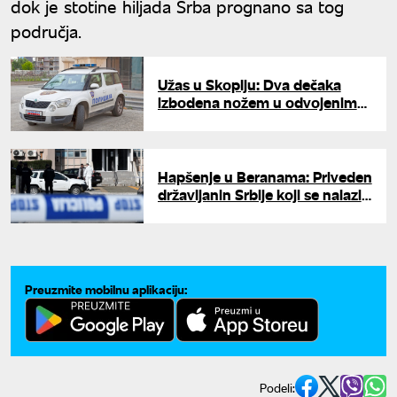
dok je stotine hiljada Srba prognano sa tog
područja.
Užas u Skoplju: Dva dečaka
izbodena nožem u odvojenim
napadima
Hapšenje u Beranama: Priveden
državljanin Srbije koji se nalazi
na Interpolovoj potrenici
Preuzmite mobilnu aplikaciju:
Podeli: