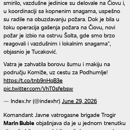
smirilo, vazdušne jedinice su delovale na Čiovu i,
u koordinaciji sa kopnenim snagama, uspešno
su radile na obuzdavanju požara. Dok je bila u
toku operacija gašenja požara na Čiovu, novi
požar je izbio na ostrvu Šolta, gde smo brzo
reagovali i vazdušnim i lokalnim snagama",
objasnio je Tucaković.
Vatra je zahvatila borovu šumu i makiju na
području Komiže, uz cestu za Podhumlje!
https://t.co/tnb9nHqB3e
pic.twitter.com/VhT0sfebsw
— Index.hr (@indexhr)
June 29, 2026
Komandant Javne vatrogasne brigade Trogir
Marin Buble
objašnjava da je u jednom trenutku