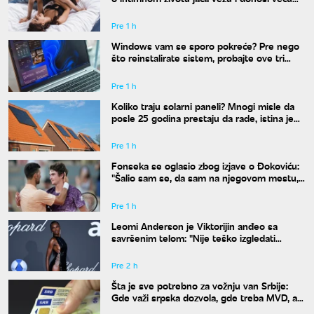
bliskost
Pre 1 h
Windows vam se sporo pokreće? Pre nego
što reinstalirate sistem, probajte ove tri
komande
Pre 1 h
Koliko traju solarni paneli? Mnogi misle da
posle 25 godina prestaju da rade, istina je
drugačija
Pre 1 h
Fonseka se oglasio zbog izjave o Đokoviću:
"Šalio sam se, da sam na njegovom mestu,
uradio bih isto"
Pre 1 h
Leomi Anderson je Viktorijin anđeo sa
savršenim telom: "Nije teško izgledati
dobro"
Pre 2 h
Šta je sve potrebno za vožnju van Srbije:
Gde važi srpska dozvola, gde treba MVD, a
gde zelena karta