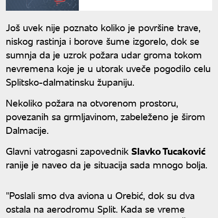
jugoistoka Srbije
Još uvek nije poznato koliko je površine trave,
niskog rastinja i borove šume izgorelo, dok se
sumnja da je uzrok požara udar groma tokom
nevremena koje je u utorak uveče pogodilo celu
Splitsko-dalmatinsku županiju.
Nekoliko požara na otvorenom prostoru,
povezanih sa grmljavinom, zabeleženo je širom
Dalmacije.
Glavni vatrogasni zapovednik
Slavko Tucaković
ranije je naveo da je situacija sada mnogo bolja.
"Poslali smo dva aviona u Orebić, dok su dva
ostala na aerodromu Split. Kada se vreme