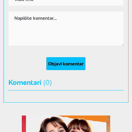
Objavi komentar
Komentari
(0)