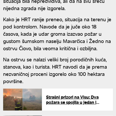
situacija bila nepredvidiva, ali da na svu sreću
nijedna zgrada nije izgorela.
Kako je HRT ranije preneo, situacija na terenu je
pod kontrolom. Navode da je juče oko 18
časova, kada je udar groma izazvao požar u
gustom šumskom naselju Mavarčica i Žedno na
ostrvu Čiovo, bila veoma kritična i ozbiljna.
Na ostrvu se nalazi veliki broj porodičnih kuća,
stanova, kao i turista. HRT navodi da je prema
nezvaničnoj proceni izgorelo oko 100 hektara
površine.
Strašni prizori na Visu: Dva
požara se spojila u jedan i
napravila pustoš, izgorela kuća,
kanaderi gasili vatru od rane