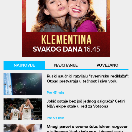
NAJNOVIJE
NAJČITANIJE
POVEZANO
Ruski naučnici razvijaju "svemirsku reciklažu":
Otpad pretvaraju u tečnost i sivu vodu
Pre 45 min
Jokić ostaje bez još jednog saigrača? Četiri
NBA ekipe stale u red za Votsona
Pre 59 min
Mnogi parovi o ovome ćute: Iskren razgovor
o intimnom životu jača vezu i donosi veću