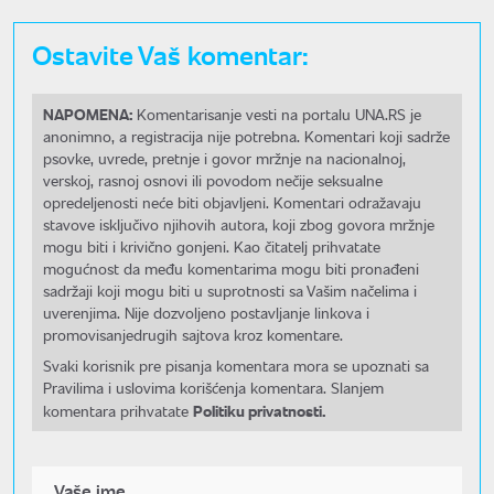
Ostavite Vaš komentar:
NAPOMENA:
Komentarisanje vesti na portalu UNA.RS je
anonimno, a registracija nije potrebna. Komentari koji sadrže
psovke, uvrede, pretnje i govor mržnje na nacionalnoj,
verskoj, rasnoj osnovi ili povodom nečije seksualne
opredeljenosti neće biti objavljeni. Komentari odražavaju
stavove isključivo njihovih autora, koji zbog govora mržnje
mogu biti i krivično gonjeni. Kao čitatelj prihvatate
mogućnost da među komentarima mogu biti pronađeni
sadržaji koji mogu biti u suprotnosti sa Vašim načelima i
uverenjima. Nije dozvoljeno postavljanje linkova i
promovisanjedrugih sajtova kroz komentare.
Svaki korisnik pre pisanja komentara mora se upoznati sa
Pravilima i uslovima korišćenja komentara. Slanjem
Politiku privatnosti.
komentara prihvatate