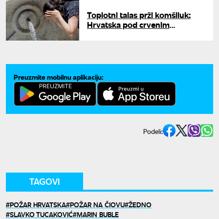
zore
Toplotni talas prži komšiluk:
Hrvatska pod crvenim
upozorenjem, ekstremne
vrućine ne popuštaju
Preuzmite mobilnu aplikaciju:
Podeli:
TAGOVI
POŽAR HRVATSKA
POŽAR NA ČIOVU
ŽEDNO
SLAVKO TUCAKOVIĆ
MARIN BUBLE