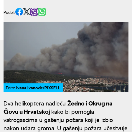
Podeli:
Ivana Ivanovic/PIXSELL
Foto:
Dva helikoptera nadleću
Žedno i Okrug na
Čiovu u Hrvatskoj
kako bi pomogla
vatrogascima u gašenju požara koji je izbio
nakon udara groma. U gašenju požara učestvuje