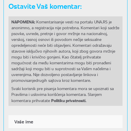
Ostavite Vaš komentar:
NAPOMENA:
Komentarisanje vesti na portalu UNA.RS je
anonimno, a registracija nije potrebna. Komentari koji sadrže
psovke, uvrede, pretnje i govor mržnje na nacionalnoj,
verskoj, rasnoj osnovi ili povodom nečije seksualne
opredeljenosti neće biti objavljeni. Komentari odražavaju
stavove isključivo njihovih autora, koji zbog govora mržnje
mogu biti i krivično gonjeni. Kao čitatelj prihvatate
mogućnost da među komentarima mogu biti pronađeni
sadržaji koji mogu biti u suprotnosti sa Vašim načelima i
uverenjima. Nije dozvoljeno postavljanje linkova i
promovisanjedrugih sajtova kroz komentare.
Svaki korisnik pre pisanja komentara mora se upoznati sa
Pravilima i uslovima korišćenja komentara. Slanjem
Politiku privatnosti.
komentara prihvatate