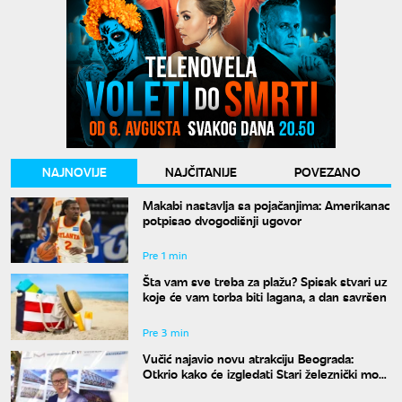
NAJNOVIJE
NAJČITANIJE
POVEZANO
Makabi nastavlja sa pojačanjima: Amerikanac
potpisao dvogodišnji ugovor
Pre 1 min
Šta vam sve treba za plažu? Spisak stvari uz
koje će vam torba biti lagana, a dan savršen
Pre 3 min
Vučić najavio novu atrakciju Beograda:
Otkrio kako će izgledati Stari železnički most
i kada će biti gotov