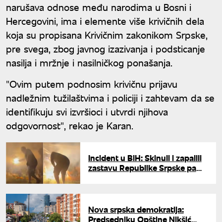
narušava odnose među narodima u Bosni i
Hercegovini, ima i elemente više krivičnih dela
koja su propisana Krivičnim zakonikom Srpske,
pre svega, zbog javnog izazivanja i podsticanje
nasilja i mržnje i nasilničkog ponašanja.
"Ovim putem podnosim krivičnu prijavu
nadležnim tužilaštvima i policiji i zahtevam da se
identifikuju svi izvršioci i utvrdi njihova
odgovornost", rekao je Karan.
Incident u BiH: Skinuli i zapalili
zastavu Republike Srpske pa
uzvikivali ''Alahu ekber"
Nova srpska demokratija:
Predsedniku Opštine Nikšić