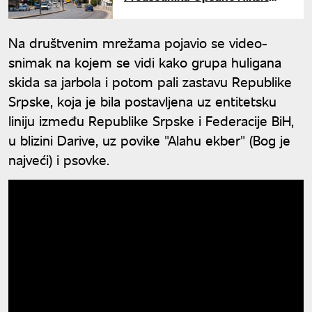
zabranjen ulazak na KiM
Na društvenim mrežama pojavio se video-
snimak na kojem se vidi kako grupa huligana
skida sa jarbola i potom pali zastavu Republike
Srpske, koja je bila postavljena uz entitetsku
liniju između Republike Srpske i Federacije BiH,
u blizini Darive, uz povike "Alahu ekber" (Bog je
najveći) i psovke.