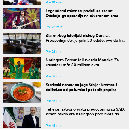
Pre 10 min
Legendarni roker se povlači sa scene:
Očekuje ga operacija na otvorenom srcu
Pre 23 min
Alarm zbog istorijski niskog Dunava:
Proizvodnja struje pala 50 odsto, evo da li je
snabdevanje ugroženo
Pre 23 min
Notingem Forest želi zvezdu Monaka: Za
transfer traže 50 miliona evra
Pre 37 min
Starinski namaz sa juga Srbije: Kremasti
delikates od pečuraka i pečenih paprika
Pre 43 min
Teheran zatvorio vrata pregovorima sa SAD:
Arakči otkrio šta Vašington prvo mora da
uradi
Pre 45 min