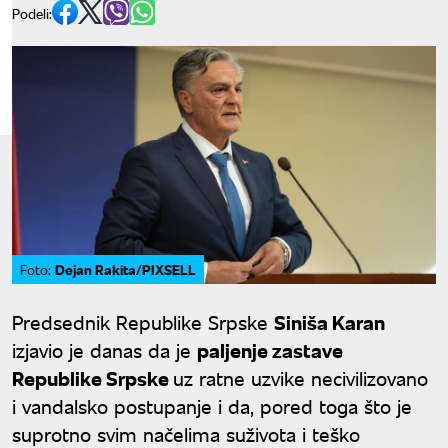
Podeli:
Dejan Rakita/PIXSELL
Foto:
Predsednik Republike Srpske
Siniša Karan
izjavio je danas da je
paljenje zastave
Republike Srpske
uz ratne uzvike necivilizovano
i vandalsko postupanje i da, pored toga što je
suprotno svim načelima suživota i teško