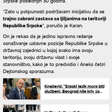
Srpske poslednjih 30 godina.
"Zato u potpunosti podržavam inicijativu da se
trajno zabrani zastava sa ljiljanima na teritoriji
Republike Srpske
", poručio je Karan.
On je rekao da je jedino ispravno rešenje
osnaživanje ustavne pozicije Republike Srpske u
državnoj zajednici u kojoj svako ima svoju
teritoriju, svoju državnu vlast i svoje
stanovništvo, kako je to predvidio i Aneks četiri
Dejtonskog sporazuma.
Knežević: "Srpski jezik mora biti
službeni, Beograd nije kriv za
krizu u Crnoj Gori"