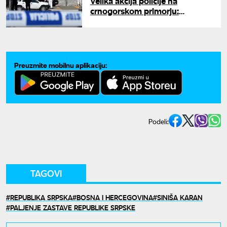
Velika akcija policije na
crnogorskom primorju:
Uhapšen pripadnik škaljarskog
klana
Preuzmite mobilnu aplikaciju:
Podeli:
TAGOVI
REPUBLIKA SRPSKA
BOSNA I HERCEGOVINA
SINIŠA KARAN
PALJENJE ZASTAVE REPUBLIKE SRPSKE