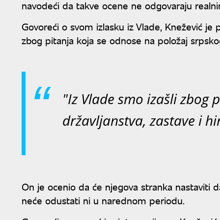
navodeći da takve ocene ne odgovaraju realni
Govoreći o svom izlasku iz Vlade, Knežević je 
zbog pitanja koja se odnose na položaj srpsko
"Iz Vlade smo izašli zbog p
državljanstva, zastave i h
On je ocenio da će njegova stranka nastaviti da
neće odustati ni u narednom periodu.