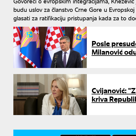
Govoreći o evropskim integracijama, Kneževi
budu uslov za članstvo Crne Gore u Evropskoj un
glasati za ratifikaciju pristupanja kada za to 
Posle presude
Milanović od
Cvijanović: "
kriva Republi