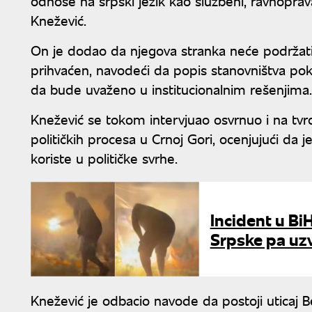
odnose na srpski jezik kao službeni, ravnopra
Knežević.
On je dodao da njegova stranka neće podržat
prihvaćen, navodeći da popis stanovništva poka
da bude uvaženo u institucionalnim rešenjima.
Knežević se tokom intervjuao osvrnuo i na tvrd
političkih procesa u Crnoj Gori, ocenjujući da 
koriste u političke svrhe.
Incident u BiH
Srpske pa uzv
Knežević je odbacio navode da postoji uticaj 