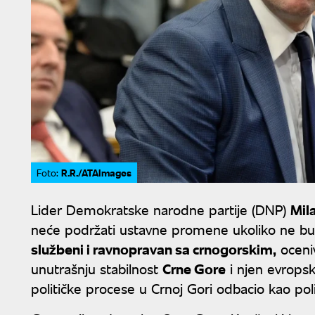
R.R./ATAImages
Foto:
Lider Demokratske narodne partije (DNP)
Mil
neće podržati ustavne promene ukoliko ne b
službeni i ravnopravan sa crnogorskim,
oceniv
unutrašnju stabilnost
Crne Gore
i njen evropsk
političke procese u Crnoj Gori odbacio kao polit