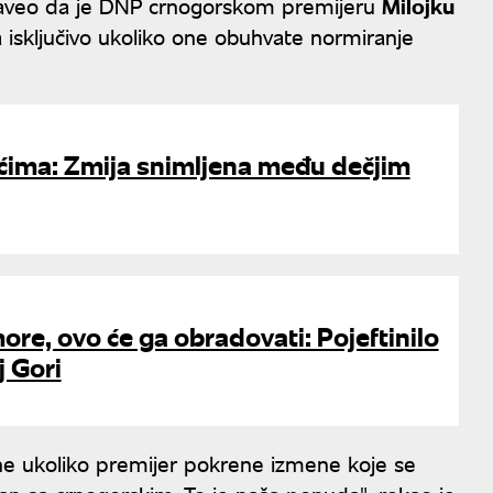
 naveo da je DNP crnogorskom premijeru
Milojku
sključivo ukoliko one obuhvate normiranje
ćima: Zmija snimljena među dečjim
ore, ovo će ga obradovati: Pojeftinilo
j Gori
 ukoliko premijer pokrene izmene koje se