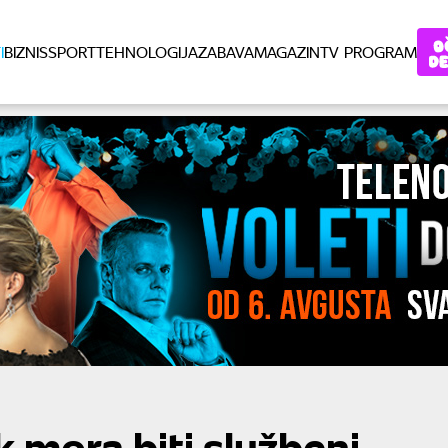
I
BIZNIS
SPORT
TEHNOLOGIJA
ZABAVA
MAGAZIN
TV PROGRAM
k mora biti službeni,