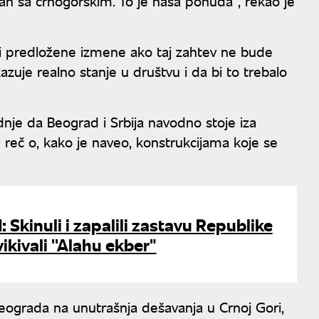
van sa crnogorskim. To je naša ponuda", rekao je
i predložene izmene ako taj zahtev ne bude
zuje realno stanje u društvu i da bi to trebalo
nje da Beograd i Srbija navodno stoje iza
je reč o, kako je naveo, konstrukcijama koje se
: Skinuli i zapalili zastavu Republike
ikivali ''Alahu ekber"
Beograda na unutrašnja dešavanja u Crnoj Gori,