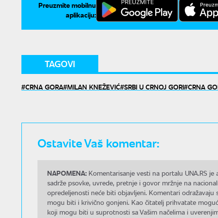
Preuzmite mobilnu
aplikaciju:
TAGOVI
CRNA GORA
MILAN KNEŽEVIĆ
SRBI U CRNOJ GORI
CRNA GOR
Ostavite Vaš komentar:
NAPOMENA:
Komentarisanje vesti na portalu UNA.RS je a
sadrže psovke, uvrede, pretnje i govor mržnje na nacional
opredeljenosti neće biti objavljeni. Komentari odražavaju 
mogu biti i krivično gonjeni. Kao čitatelj prihvatate mo
koji mogu biti u suprotnosti sa Vašim načelima i uverenjim