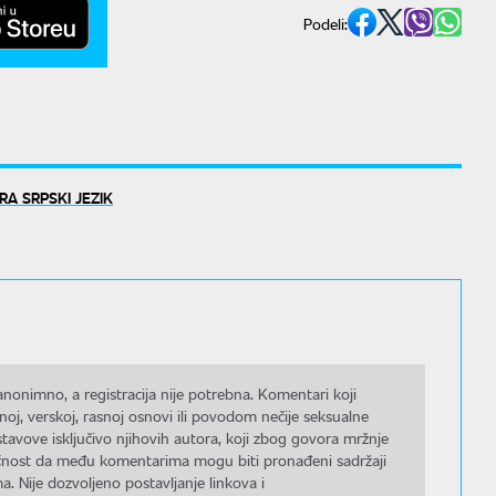
Podeli:
A SRPSKI JEZIK
nonimno, a registracija nije potrebna. Komentari koji
noj, verskoj, rasnoj osnovi ili povodom nečije seksualne
stavove isključivo njihovih autora, koji zbog govora mržnje
gućnost da među komentarima mogu biti pronađeni sadržaji
a. Nije dozvoljeno postavljanje linkova i