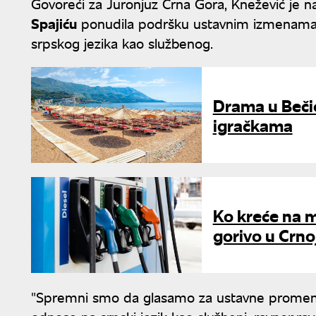
Govoreći za Juronjuz Crna Gora, Knežević je
Spajiću
ponudila podršku ustavnim izmenama i
srpskog jezika kao službenog.
Drama u Beči
igračkama
Ko kreće na m
gorivo u Crno
"Spremni smo da glasamo za ustavne promene