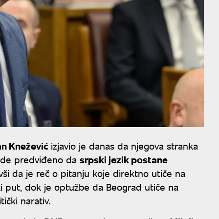
an Knežević
izjavio je danas da njegova stranka
ude predviđeno da
srpski jezik postane
ši da je reč o pitanju koje direktno utiče na
i put, dok je optužbe da Beograd utiče na
ički narativ.