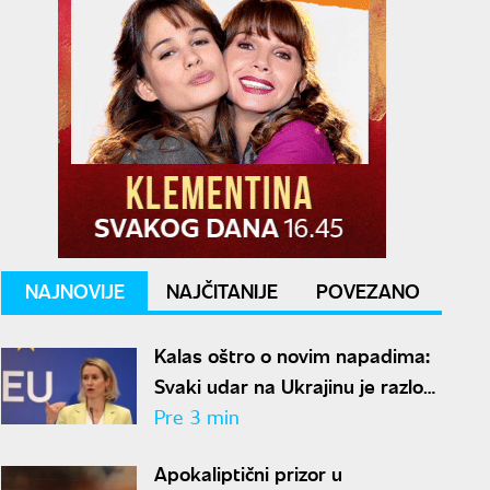
NAJNOVIJE
NAJČITANIJE
POVEZANO
Kalas oštro o novim napadima:
Svaki udar na Ukrajinu je razlog
više da pojačamo pritisak na
Pre 3 min
Moskvu
Apokaliptični prizor u