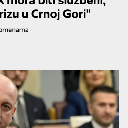
rizu u Crnoj Gori"
promenama