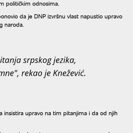
m političkim odnosima.
ponovio da je DNP izvršnu vlast napustio upravo
g naroda.
itanja srpskog jezika,
imne", rekao je Knežević.
 insistira upravo na tim pitanjima i da od njih