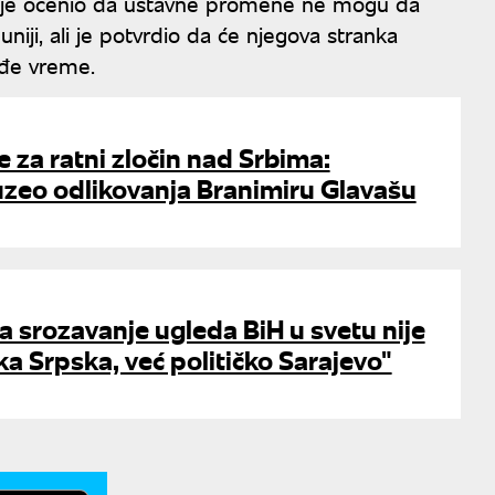
ć je ocenio da ustavne promene ne mogu da
iji, ali je potvrdio da će njegova stranka
dođe vreme.
 za ratni zločin nad Srbima:
uzeo odlikovanja Branimiru Glavašu
Za srozavanje ugleda BiH u svetu nije
ka Srpska, već političko Sarajevo"