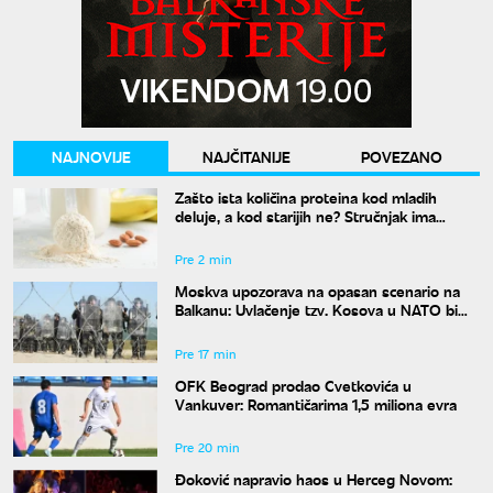
NAJNOVIJE
NAJČITANIJE
POVEZANO
Zašto ista količina proteina kod mladih
deluje, a kod starijih ne? Stručnjak ima
objašnjenje
Pre 2 min
Moskva upozorava na opasan scenario na
Balkanu: Uvlačenje tzv. Kosova u NATO bi
"zapalilo" region
Pre 17 min
OFK Beograd prodao Cvetkovića u
Vankuver: Romantičarima 1,5 miliona evra
Pre 20 min
Đoković napravio haos u Herceg Novom: