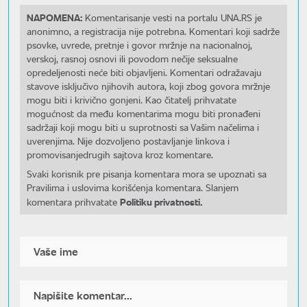
NAPOMENA:
Komentarisanje vesti na portalu UNA.RS je
anonimno, a registracija nije potrebna. Komentari koji sadrže
psovke, uvrede, pretnje i govor mržnje na nacionalnoj,
verskoj, rasnoj osnovi ili povodom nečije seksualne
opredeljenosti neće biti objavljeni. Komentari odražavaju
stavove isključivo njihovih autora, koji zbog govora mržnje
mogu biti i krivično gonjeni. Kao čitatelj prihvatate
mogućnost da među komentarima mogu biti pronađeni
sadržaji koji mogu biti u suprotnosti sa Vašim načelima i
uverenjima. Nije dozvoljeno postavljanje linkova i
promovisanjedrugih sajtova kroz komentare.
Svaki korisnik pre pisanja komentara mora se upoznati sa
Pravilima i uslovima korišćenja komentara. Slanjem
Politiku privatnosti.
komentara prihvatate