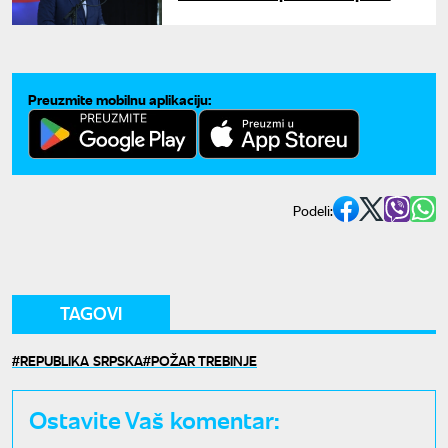
mora da pokaže potpuno
jedinstvo
Preuzmite mobilnu aplikaciju:
Podeli:
TAGOVI
REPUBLIKA SRPSKA
POŽAR TREBINJE
Ostavite Vaš komentar: