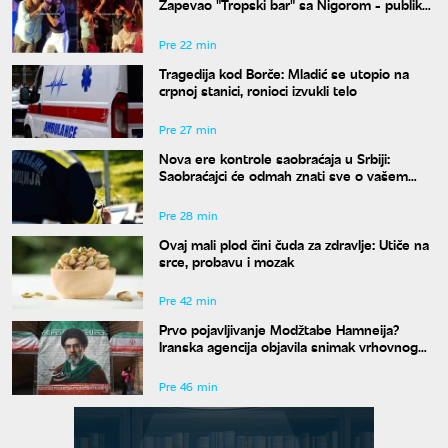
Zapevao "Tropski bar" sa Nigorom - publika
u transu
Pre 22 min
Tragedija kod Borče: Mladić se utopio na
crpnoj stanici, ronioci izvukli telo
Pre 27 min
Nova ere kontrole saobraćaja u Srbiji:
Saobraćajci će odmah znati sve o vašem
prekršaju
Pre 28 min
Ovaj mali plod čini čuda za zdravlje: Utiče na
srce, probavu i mozak
Pre 42 min
Prvo pojavljivanje Modžtabe Hamneija?
Iranska agencija objavila snimak vrhovnog
vođe Irana
Pre 46 min