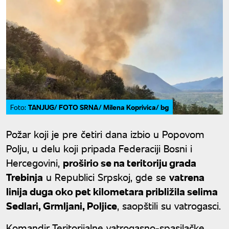
TANJUG/ FOTO SRNA/ Milena Koprivica/ bg
Foto:
Požar koji je pre četiri dana izbio u Popovom
Polju, u delu koji pripada Federaciji Bosni i
Hercegovini,
proširio se na teritoriju grada
Trebinja
u Republici Srpskoj, gde se
vatrena
linija duga oko pet kilometara približila selima
Sedlari, Grmljani, Poljice
, saopštili su vatrogasci.
Komandir Teritorijalne vatrogasno-spasilačke