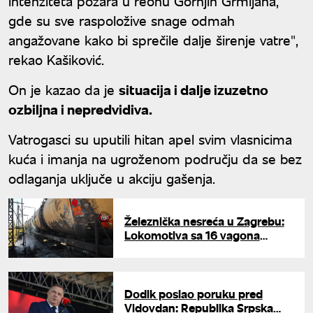
intenziteta požara u reonu Gornjih Grmljana,
gde su sve raspoložive snage odmah
angažovane kako bi sprečile dalje širenje vatre",
rekao Kašiković.
On je kazao da je
situacija i dalje izuzetno
ozbiljna i nepredvidiva.
Vatrogasci su uputili hitan apel svim vlasnicima
kuća i imanja na ugroženom području da se bez
odlaganja uključe u akciju gašenja.
Železnička nesreća u Zagrebu:
Lokomotiva sa 16 vagona
cementa udarila u zaštitni
bedem
Dodik poslao poruku pred
Vidovdan: Republika Srpska