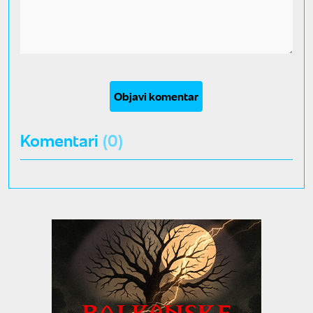
Objavi komentar
Komentari
(0)