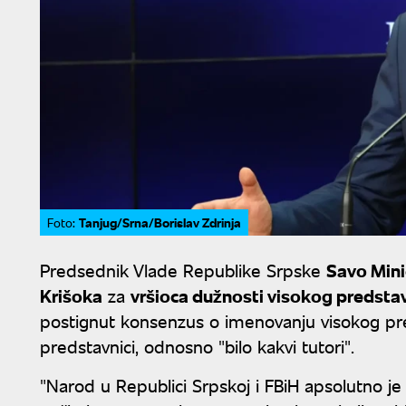
Tanjug/Srna/Borislav Zdrinja
Foto:
Predsednik Vlade Republike Srpske
Savo Min
Krišoka
za
vršioca dužnosti visokog predstav
postignut konsenzus o imenovanju visokog pred
predstavnici, odnosno "bilo kakvi tutori".
"Narod u Republici Srpskoj i FBiH apsolutno j