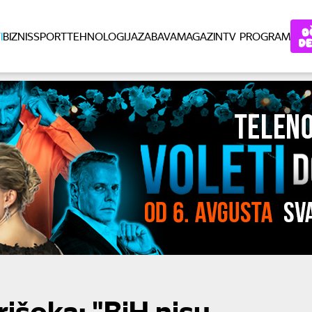
I
BIZNIS
SPORT
TEHNOLOGIJA
ZABAVA
MAGAZIN
TV PROGRAM
išoka: "BiH nisu