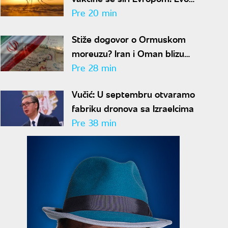
gde je najviše zaraženih
Pre 20 min
Stiže dogovor o Ormuskom
moreuzu? Iran i Oman blizu
rešenja za obnovu pomorskog
Pre 28 min
saobraćaja
Vučić: U septembru otvaramo
fabriku dronova sa Izraelcima
Pre 38 min