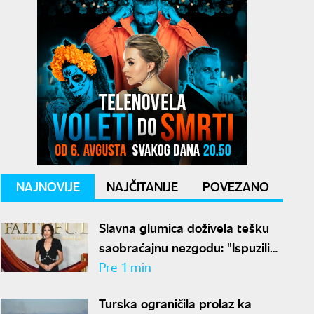
NAJNOVIJE
NAJČITANIJE
POVEZANO
Slavna glumica doživela tešku
saobraćajnu nezgodu: "Ispuzili
smo iz automobila"
Pre 1 min
Turska ograničila prolaz ka