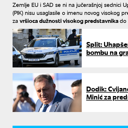
Zemlje EU i SAD se ni na jučerašnjoj sednici
(PIK) nisu usaglasile o imenu novog visokog pr
za
vršioca dužnosti visokog predstavnika
do
Split: Uhapše
bombu na gra
Dodik: Cvijan
Minić za pre