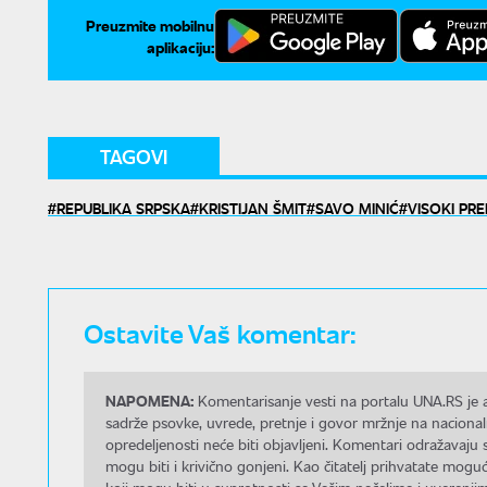
Preuzmite mobilnu
aplikaciju:
TAGOVI
REPUBLIKA SRPSKA
KRISTIJAN ŠMIT
SAVO MINIĆ
VISOKI PR
Ostavite Vaš komentar:
NAPOMENA:
Komentarisanje vesti na portalu UNA.RS je a
sadrže psovke, uvrede, pretnje i govor mržnje na nacional
opredeljenosti neće biti objavljeni. Komentari odražavaju 
mogu biti i krivično gonjeni. Kao čitatelj prihvatate mo