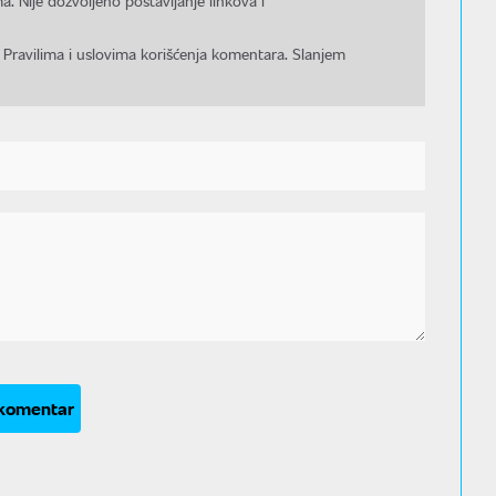
a. Nije dozvoljeno postavljanje linkova i
 Pravilima i uslovima korišćenja komentara. Slanjem
 komentar