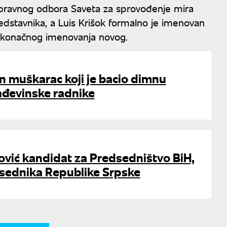
 Upravnog odbora Saveta za sprovođenje mira
edstavnika, a Luis Krišok formalno je imenovan
 konačnog imenovanja novog.
n muškarac koji je bacio dimnu
đevinske radnike
ović kandidat za Predsedništvo BiH,
dsednika Republike Srpske