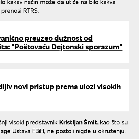
bilo kakav način može da utiče na bilo kakva
, prenosi RTRS.
zvanično preuzeo dužnost od
mita: "Poštovaću Dejtonski sporazum"
dljiv novi pristup prema ulozi visokih
nji visoki predstavnik
Kristijan Šmit,
kao što su
nage Ustava FBiH, ne postoji nigde u okruženju.