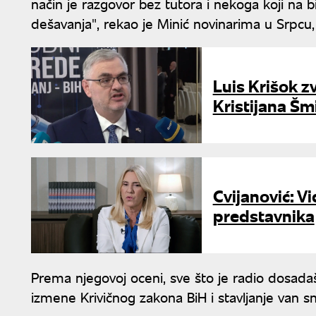
način je razgovor bez tutora i nekoga koji na 
dešavanja", rekao je Minić novinarima u Srpcu
Luis Krišok 
Kristijana Š
Cvijanović: Vi
predstavnika
Prema njegovoj oceni, sve što je radio dosadaš
izmene Krivičnog zakona BiH i stavljanje van s