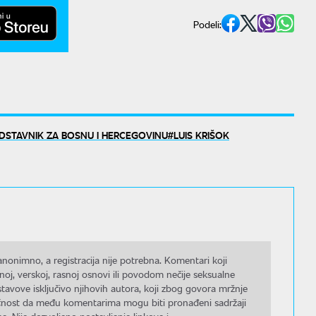
Podeli:
EDSTAVNIK ZA BOSNU I HERCEGOVINU
LUIS KRIŠOK
nonimno, a registracija nije potrebna. Komentari koji
noj, verskoj, rasnoj osnovi ili povodom nečije seksualne
stavove isključivo njihovih autora, koji zbog govora mržnje
gućnost da među komentarima mogu biti pronađeni sadržaji