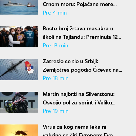
Crnom moru: Pojačane mere
zbog napada na brodove
Pre 4 min
Raste broj žrtava masakra u
školi na Tajlandu: Preminula 12-
godišnja učenica
Pre 13 min
Zatreslo se tlo u Srbiji:
Zemljotres pogodio Ćićevac na
dubini od samo dva kilometra
Pre 18 min
Martin najbrži na Silverstonu:
Osvojio pol za sprint i Veliku
nagradu Velike Britanije
Pre 19 min
Virus za kog nema leka ni
vakcine se širi Evropom: Evo