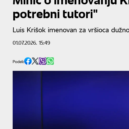
potrebni tutori"
Luis Krišok imenovan za vršioca dužno
01.07.2026. 15:49
Podeli: