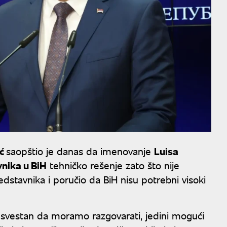
ić
saopštio je danas da imenovanje
Luisa
nika u BiH
tehničko rešenje zato što nije
stavnika i poručio da BiH nisu potrebni visoki
e svestan da moramo razgovarati, jedini mogući