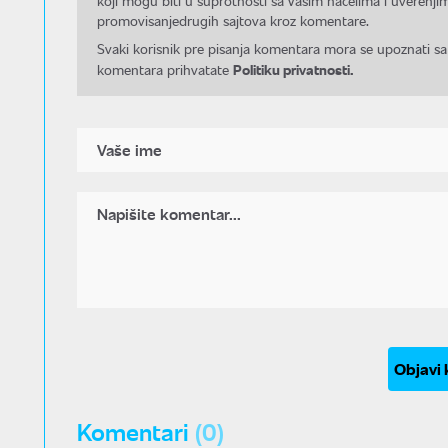
koji mogu biti u suprotnosti sa Vašim načelima i uverenjim
promovisanjedrugih sajtova kroz komentare.
Svaki korisnik pre pisanja komentara mora se upoznati sa
Politiku privatnosti.
komentara prihvatate
Objavi
Komentari
(0)