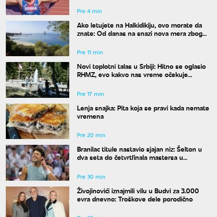
Pre 4 min
Ako letujete na Halkidikiju, ovo morate da
znate: Od danas na snazi nova mera zbog
rizika od požara
Pre 11 min
Novi toplotni talas u Srbiji: Hitno se oglasio
RHMZ, evo kakvo nas vreme očekuje
narednih dana
Pre 17 min
Lenja snajka: Pita koja se pravi kada nemate
vremena
Pre 20 min
Branilac titule nastavio sjajan niz: Šelton u
dva seta do četvrtfinala mastersa u
Montrealu
Pre 30 min
Živojinovići iznajmili vilu u Budvi za 3.000
evra dnevno: Troškove dele porodično