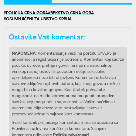
POLICIJA CRNA GORA
BEKSTVO CRNA GORA
OSUMNJIČENI ZA UBISTVO SRBIJA
Ostavite Vaš komentar:
NAPOMENA:
Komentarisanje vesti na portalu UNA.RS je
anonimno, a registracija nije potrebna. Komentari koji sadrže
psovke, uvrede, pretnje i govor mržnje na nacionalnoj,
verskoj, rasnoj osnovi ili povodom nečije seksualne
opredeljenosti neće biti objavljeni. Komentari odražavaju
stavove isključivo njihovih autora, koji zbog govora mržnje
mogu biti i krivično gonjeni. Kao čitatelj prihvatate
mogućnost da među komentarima mogu biti pronađeni
sadržaji koji mogu biti u suprotnosti sa Vašim načelima i
uverenjima. Nije dozvoljeno postavljanje linkova i
promovisanjedrugih sajtova kroz komentare.
Svaki korisnik pre pisanja komentara mora se upoznati sa
Pravilima i uslovima korišćenja komentara. Slanjem
Politiku privatnosti.
komentara prihvatate