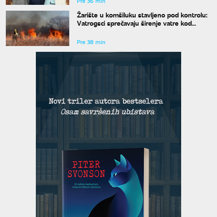
Pre 36 min
Žarište u komšiluku stavljeno pod kontrolu:
Vatrogsci sprečavaju širenje vatre kod
Gacka
Pre 38 min