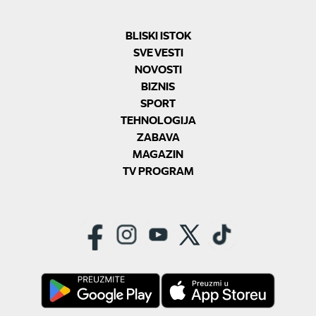
BLISKI ISTOK
SVE VESTI
NOVOSTI
BIZNIS
SPORT
TEHNOLOGIJA
ZABAVA
MAGAZIN
TV PROGRAM