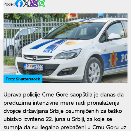
Podeli:
Shutterstock
Foto:
Uprava policije Crne Gore saopštila je danas da
preduzima intenzivne mere radi pronalaženja
dvojice državljana Srbije osumnjičenih za teško
ubistvo izvršeno 22. juna u Srbiji, za koje se
sumnja da su ilegalno prebačeni u Crnu Goru uz