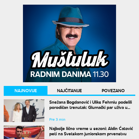
NAJNOVIJE
NAJČITANIJE
POVEZANO
Snežana Bogdanović i Uliks Fehmiu podelili
porodičan trenutak: Glumački par uživa u
letu
Pre 3 min
Najbolje lično vreme u sezoni: Aldin Ćatović
peti na Svetskom juniorskom prvenstvu