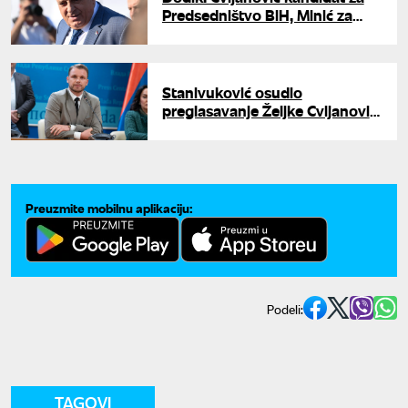
Predsedništvo BiH, Minić za
predsednika Republike Srpske
Stanivuković osudio
preglasavanje Željke Cvijanović:
"Podržaćemo veto"
Preuzmite mobilnu aplikaciju:
Podeli:
TAGOVI