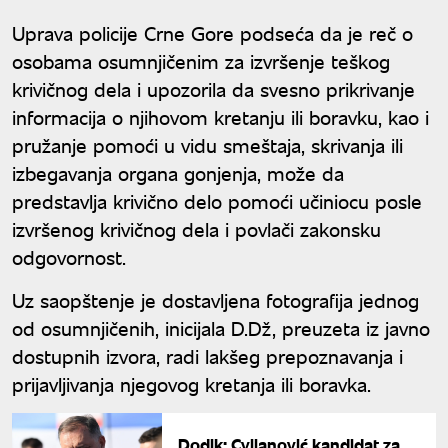
Uprava policije Crne Gore podseća da je reč o
osobama osumnjičenim za izvršenje teškog
krivičnog dela i upozorila da svesno prikrivanje
informacija o njihovom kretanju ili boravku, kao i
pružanje pomoći u vidu smeštaja, skrivanja ili
izbegavanja organa gonjenja, može da
predstavlja krivično delo pomoći učiniocu posle
izvršenog krivičnog dela i povlači zakonsku
odgovornost.
Uz saopštenje je dostavljena fotografija jednog
od osumnjičenih, inicijala D.Dž, preuzeta iz javno
dostupnih izvora, radi lakšeg prepoznavanja i
prijavljivanja njegovog kretanja ili boravka.
Dodik: Cvijanović kandidat za