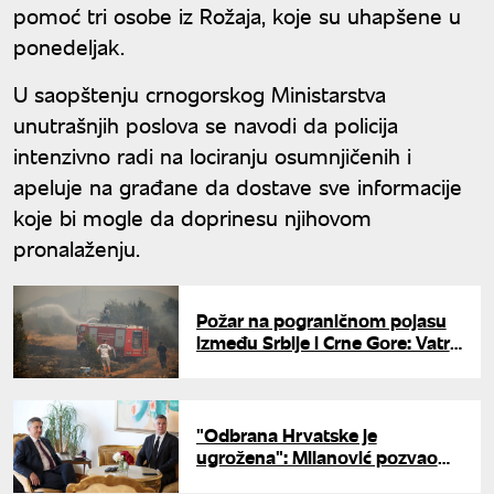
pomoć tri osobe iz Rožaja, koje su uhapšene u
ponedeljak.
U saopštenju crnogorskog Ministarstva
unutrašnjih poslova se navodi da policija
intenzivno radi na lociranju osumnjičenih i
apeluje na građane da dostave sve informacije
koje bi mogle da doprinesu njihovom
pronalaženju.
Požar na pograničnom pojasu
između Srbije i Crne Gore: Vatra
zahvatila četinarsku šumu
"Odbrana Hrvatske je
ugrožena": Milanović pozvao
Plenkovića na hitan sastanak