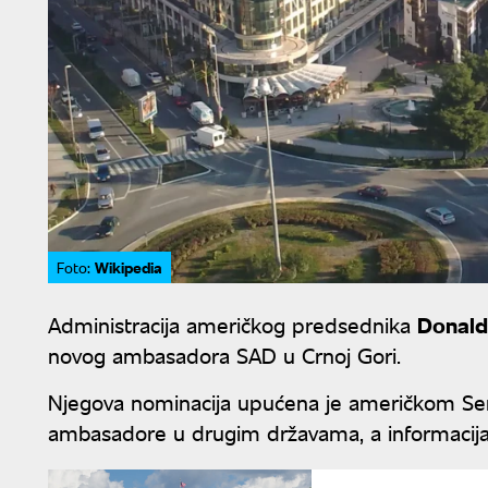
Wikipedia
Foto:
Administracija američkog predsednika
Donald
novog ambasadora SAD u Crnoj Gori.
Njegova nominacija upućena je američkom Sen
ambasadore u drugim državama, a informacija je