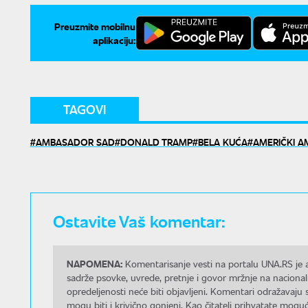
Preuzmite mobilnu
aplikaciju:
TAGOVI
AMBASADOR SAD
DONALD TRAMP
BELA KUĆA
AMERIČKI 
Ostavite Vaš komentar:
NAPOMENA:
Komentarisanje vesti na portalu UNA.RS je a
sadrže psovke, uvrede, pretnje i govor mržnje na nacional
opredeljenosti neće biti objavljeni. Komentari odražavaju 
mogu biti i krivično gonjeni. Kao čitatelj prihvatate mo