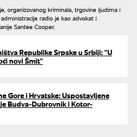
je, organizovanog kriminala, trgovine ljudima i
 administracije radio je kao advokat i
nije Santee Cooper.
ištva Republike Srpske u Srbiji: "U
ći novi Šmit"
e Gore i Hrvatske: Uspostavljene
je Budva-Dubrovnik i Kotor-