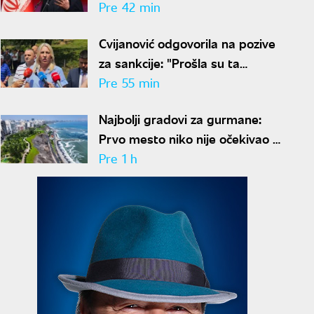
sporazuma"
Pre 42 min
Cvijanović odgovorila na pozive
za sankcije: "Prošla su ta
vremena"
Pre 55 min
Najbolji gradovi za gurmane:
Prvo mesto niko nije očekivao -
ovde nećete ostati gladni
Pre 1 h