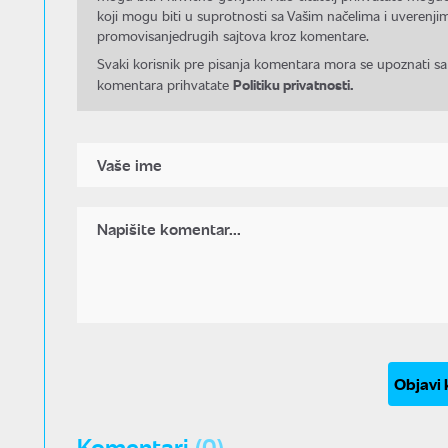
koji mogu biti u suprotnosti sa Vašim načelima i uverenjim
promovisanjedrugih sajtova kroz komentare.
Svaki korisnik pre pisanja komentara mora se upoznati sa
Politiku privatnosti.
komentara prihvatate
Objavi
Komentari
(0)