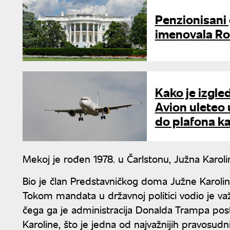
Penzionisani 
imenovala R
Kako je izgle
Avion uleteo u
do plafona k
Mekoj je rođen 1978. u Čarlstonu, Južna Karolin
Bio je član Predstavničkog doma Južne Karolin
Tokom mandata u državnoj politici vodio je v
čega ga je administracija Donalda Trampa posta
Karoline, što je jedna od najvažnijih pravosudni