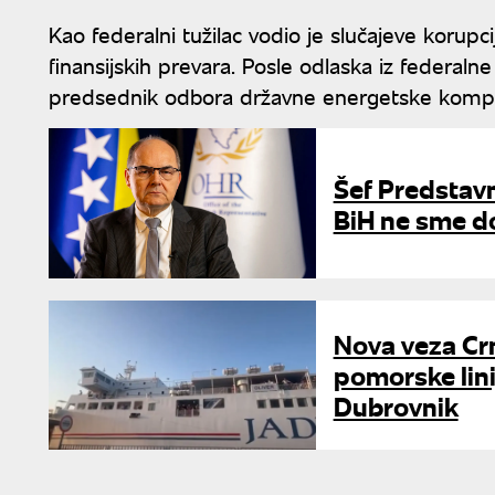
Kao federalni tužilac vodio je slučajeve korupci
finansijskih prevara. Posle odlaska iz federalne
predsednik odbora državne energetske kompa
Šef Predstavn
BiH ne sme do
Nova veza Crn
pomorske lini
Dubrovnik