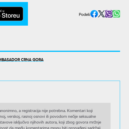
Podeli:
AMBASADOR CRNA GORA
nonimno, a registracija nije potrebna. Komentari koji
noj, verskoj, rasnoj osnovi ili povodom nečije seksualne
stavove isključivo njihovih autora, koji zbog govora mržnje
gućnost da među komentarima mogu biti pronađeni sadržaji