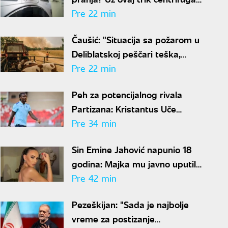
će biti mnogo tiša
Pre 22 min
Čaušić: "Situacija sa požarom u
Deliblatskoj peščari teška,
prioritet da niko ne strada"
Pre 22 min
Peh za potencijalnog rivala
Partizana: Kristantus Uče
propustiće celu sezonu zbog
Pre 34 min
teške povede kolena
Sin Emine Jahović napunio 18
godina: Majka mu javno uputila
čestitku o kojoj se priča
Pre 42 min
Pezeškijan: "Sada je najbolje
vreme za postizanje