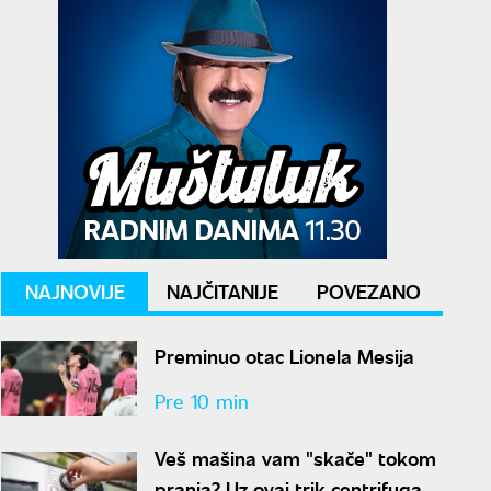
NAJNOVIJE
NAJČITANIJE
POVEZANO
Preminuo otac Lionela Mesija
Pre 10 min
Veš mašina vam "skače" tokom
pranja? Uz ovaj trik centrifuga