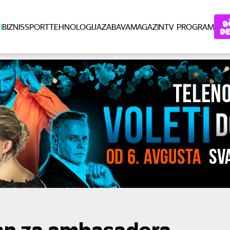
I
BIZNIS
SPORT
TEHNOLOGIJA
ZABAVA
MAGAZIN
TV PROGRAM
an za ambasadora