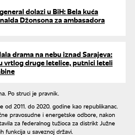
general dolazi u BiH: Bela kuća
onalda Džonsona za ambasadora
dala drama na nebu iznad Sarajeva:
 vrtlog druge letelice, putnici leteli
abine
a. Po struci je pravnik.
e od 2011. do 2020. godine kao republikanac.
ažne pravosudne i energetske odbore, nakon
vila za federalnog tužioca za distrikt Južne
h funkcija u saveznoj državi.