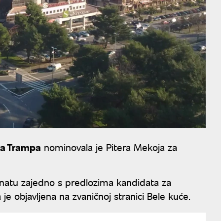
a Trampa
nominovala je Pitera Mekoja za
atu zajedno s predlozima kandidata za
 objavljena na zvaničnoj stranici Bele kuće.