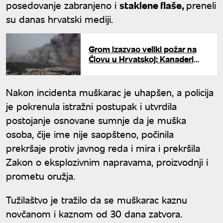
posedovanje zabranjeno i
staklene flaše,
preneli
su danas hrvatski mediji.
Grom izazvao veliki požar na
Čiovu u Hrvatskoj: Kanaderi
iznad dalmatinskog primorja
Nakon incidenta muškarac je uhapšen, a policija
je pokrenula istražni postupak i utvrdila
postojanje osnovane sumnje da je muška
osoba, čije ime nije saopšteno, počinila
prekršaje protiv javnog reda i mira i prekršila
Zakon o eksplozivnim napravama, proizvodnji i
prometu oružja.
Tužilaštvo je tražilo da se muškarac kaznu
novčanom i kaznom od 30 dana zatvora.