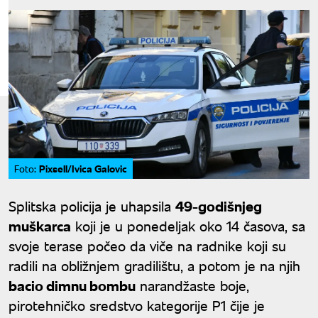
Pixsell/Ivica Galovic
Foto:
Splitska policija je uhapsila
49-godišnjeg
muškarca
koji je u ponedeljak oko 14 časova, sa
svoje terase počeo da viče na radnike koji su
radili na obližnjem gradilištu, a potom je na njih
bacio dimnu bombu
narandžaste boje,
pirotehničko sredstvo kategorije P1 čije je