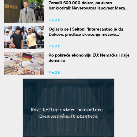
Zaradili 600.000 dolara, pa skoro
bankrotirali: Neverovatna ispovest Meta
Dejmona o paklu kroz koji je prošao
Pre 2 h
Oglasio se i Šelton: "Interesantno je da
Đoković predlaže skraćenje mečeva..."
Pre 2 h
Ko pokreće ekonomiju EU: Nemačka i dalje
dominira
Pre 2 h