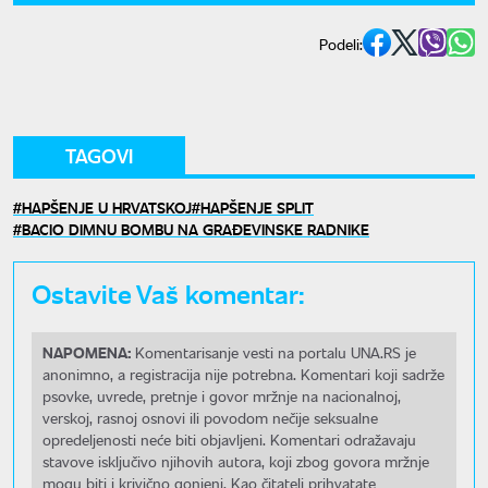
Podeli:
TAGOVI
HAPŠENJE U HRVATSKOJ
HAPŠENJE SPLIT
BACIO DIMNU BOMBU NA GRAĐEVINSKE RADNIKE
Ostavite Vaš komentar:
NAPOMENA:
Komentarisanje vesti na portalu UNA.RS je
anonimno, a registracija nije potrebna. Komentari koji sadrže
psovke, uvrede, pretnje i govor mržnje na nacionalnoj,
verskoj, rasnoj osnovi ili povodom nečije seksualne
opredeljenosti neće biti objavljeni. Komentari odražavaju
stavove isključivo njihovih autora, koji zbog govora mržnje
mogu biti i krivično gonjeni. Kao čitatelj prihvatate