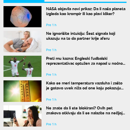
NASA objavila novi prikaz: Da li naša planeta
izgleda kao krompir ili kao plavi kliker?
Pre 1 h
Ne ignorišite intuiciju: Šest signala koji
ukazuju na to da partner krije aferu
Pre 1 h
Preti mu kazna: Engleski fudbalski
reprezentativac optužen za napad u noćnom
klubu
Pre 1 h
Kako se meri temperatura vazduha i zašto
je gotovo uvek niža od one koju pokazuju
naši termometri
Pre 1 h
Ne znate da li ste blokirani? Ovih pet
znakova otkivaju da li se nalazite na nečijoj
"crnoj listi"
Pre 1 h