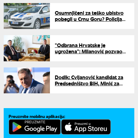
Osumnjičeni za teško ubistvo
pobegli u Crnu Goru? Policija
pokrenula intezivnu potragu
"Odbrana Hrvatske je
ugrožena": Milanović pozvao
Plenkovića na hitan sastanak
Dodik: Cvijanović kandidat za
Predsedništvo BiH, Minić za
predsednika Republike Srpske
Preuzmite mobilnu aplikaciju: