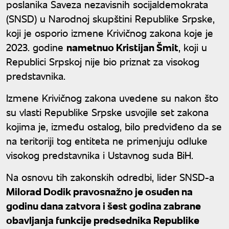
poslanika Saveza nezavisnih socijaldemokrata
(SNSD) u Narodnoj skupštini Republike Srpske,
koji je osporio izmene Krivičnog zakona koje je
2023. godine
nametnuo Kristijan Šmit
, koji u
Republici Srpskoj nije bio priznat za visokog
predstavnika.
Izmene Krivičnog zakona uvedene su nakon što
su vlasti Republike Srpske usvojile set zakona
kojima je, između ostalog, bilo predviđeno da se
na teritoriji tog entiteta ne primenjuju odluke
visokog predstavnika i Ustavnog suda BiH.
Na osnovu tih zakonskih odredbi, lider SNSD-a
Milorad Dodik pravosnažno je osuđen na
godinu dana zatvora i šest godina zabrane
obavljanja funkcije predsednika Republike