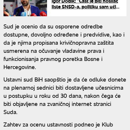
Igor Dodik: "Čast je biti nosilac
liste SNSD-a, politiku sam učio
od najboljeg - od oca"
Sud je ocenio da su osporene odredbe
dostupne, dovoljno određene i predvidive, kao i
da je njima propisana krivičnopravna zaštita
usmerena na očuvanje vladavine prava i
funkcionisanja pravnog poretka Bosne i
Hercegovine.
Ustavni sud BiH saopštio je da će odluke donete
na plenarnoj sednici biti dostavljene učesnicima
u postupku u roku od 30 dana, nakon čega će
biti objavljene na zvaničnoj internet stranici
Suda.
Zahtev za ocenu ustavnosti podneo je Klub