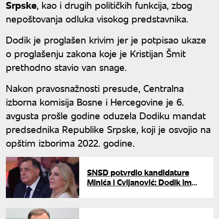
Srpske
, kao i drugih političkih funkcija, zbog
nepoštovanja odluka visokog predstavnika.
Dodik je proglašen krivim jer je potpisao ukaze
o proglašenju zakona koje je Kristijan Šmit
prethodno stavio van snage.
Nakon pravosnažnosti presude, Centralna
izborna komisija Bosne i Hercegovine je 6.
avgusta prošle godine oduzela Dodiku mandat
predsednika Republike Srpske, koji je osvojio na
opštim izborima 2022. godine.
SNSD potvrdio kandidature
Minića i Cvijanović: Dodik im
dao punu podršku