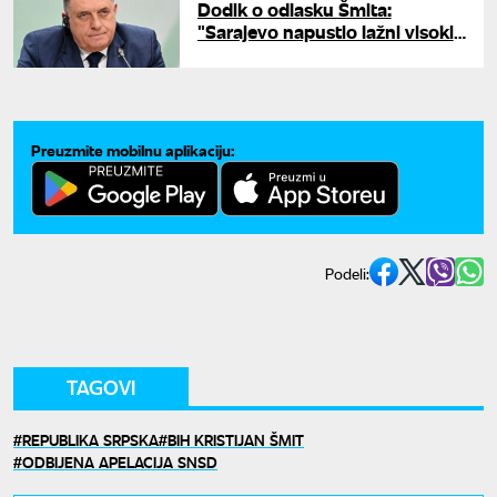
Dodik o odlasku Šmita:
"Sarajevo napustio lažni visoki
predstavnik"
Preuzmite mobilnu aplikaciju:
Podeli:
TAGOVI
REPUBLIKA SRPSKA
BIH KRISTIJAN ŠMIT
ODBIJENA APELACIJA SNSD