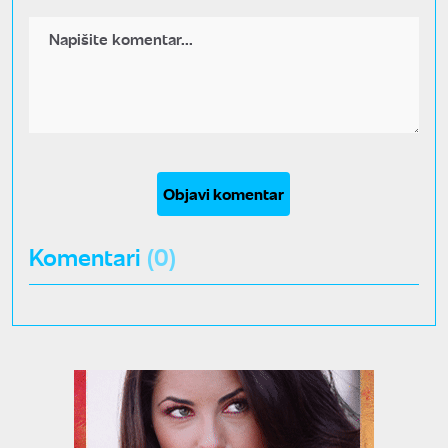
Objavi komentar
Komentari
(0)