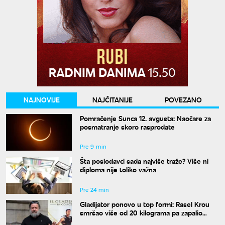
NAJNOVIJE
NAJČITANIJE
POVEZANO
Pomračenje Sunca 12. avgusta: Naočare za
posmatranje skoro rasprodate
Pre 9 min
Šta poslodavci sada najviše traže? Više ni
diploma nije toliko važna
Pre 24 min
Gladijator ponovo u top formi: Rasel Krou
smršao više od 20 kilograma pa zapalio
društvene mreže novim izgledom