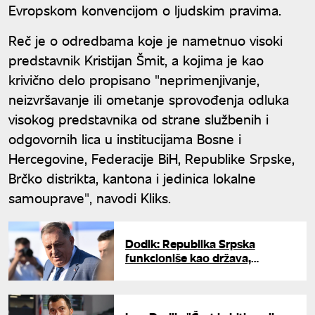
Evropskom konvencijom o ljudskim pravima.
Reč je o odredbama koje je nametnuo visoki
predstavnik Kristijan Šmit, a kojima je kao
krivično delo propisano "neprimenjivanje,
neizvršavanje ili ometanje sprovođenja odluka
visokog predstavnika od strane službenih i
odgovornih lica u institucijama Bosne i
Hercegovine, Federacije BiH, Republike Srpske,
Brčko distrikta, kantona i jedinica lokalne
samouprave", navodi Kliks.
Dodik: Republika Srpska
funkcioniše kao država,
institucije pokazale punu
stabilnost