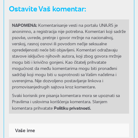
Ostavite Vaš komentar:
NAPOMENA:
Komentarisanje vesti na portalu UNA.RS je
anonimno, a registracija nije potrebna. Komentari koji sadrže
psovke, uvrede, pretnje i govor mržnje na nacionalnoj,
verskoj, rasnoj osnovi ili povodom nečije seksualne
opredeljenosti neće biti objavljeni. Komentari odražavaju
stavove isključivo njihovih autora, koji zbog govora mržnje
mogu biti i krivično gonjeni. Kao čitatelj prihvatate
mogućnost da među komentarima mogu biti pronađeni
sadržaji koji mogu biti u suprotnosti sa Vašim načelima i
uverenjima. Nije dozvoljeno postavljanje linkova i
promovisanjedrugih sajtova kroz komentare.
Svaki korisnik pre pisanja komentara mora se upoznati sa
Pravilima i uslovima korišćenja komentara. Slanjem
Politiku privatnosti.
komentara prihvatate