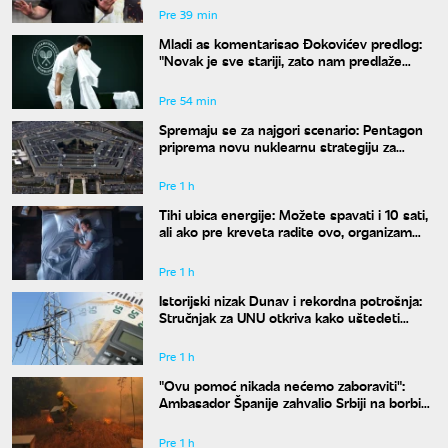
Pre 39 min
Mladi as komentarisao Đokovićev predlog:
"Novak je sve stariji, zato nam predlaže
kraće mečeve"
Pre 54 min
Spremaju se za najgori scenario: Pentagon
priprema novu nuklearnu strategiju za
eventualni sukob sa Rusijom i Kinom
Pre 1 h
Tihi ubica energije: Možete spavati i 10 sati,
ali ako pre kreveta radite ovo, organizam
vam se neće oporaviti
Pre 1 h
Istorijski nizak Dunav i rekordna potrošnja:
Stručnjak za UNU otkriva kako uštedeti
struju
Pre 1 h
"Ovu pomoć nikada nećemo zaboraviti":
Ambasador Španije zahvalio Srbiji na borbi
protiv požara
Pre 1 h