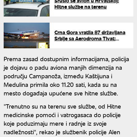
Srušio se avion u Hrvatskoj:
Hitne službe na terenu
Crna Gora vratila 87 državljana
Srbije sa Aerodroma Tivat:
Uručena rešenja o zabrani
ulaska
Prema zasad dostupnim informacijama, policija
je dojavu o padu aviona manjih dimenzija na
području Campanoža, između Kaštijuna i
Medulina primila oko 11.20 sati, kada su na
mesto događaja upućene sve hitne službe.
"Trenutno su na terenu sve službe, od Hitne
medicinske pomoći i vatrogasaca do policije
koje poduzimaju mere i radnje iz svoje
nadležnosti", rekao je službenik policije Alen