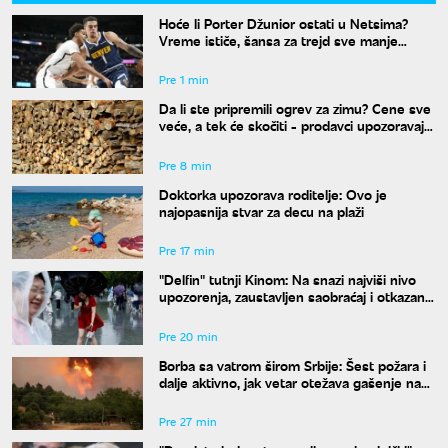
Hoće li Porter Džunior ostati u Netsima?
Vreme ističe, šansa za trejd sve manje
verovatna
Pre 1 min
Da li ste pripremili ogrev za zimu? Cene sve
veće, a tek će skočiti - prodavci upozoravaju
da ne čekate jesen
Pre 8 min
Doktorka upozorava roditelje: Ovo je
najopasnija stvar za decu na plaži
Pre 17 min
"Delfin" tutnji Kinom: Na snazi najviši nivo
upozorenja, zaustavljen saobraćaj i otkazani
letovi
Pre 20 min
Borba sa vatrom širom Srbije: Šest požara i
dalje aktivno, jak vetar otežava gašenje na
Stolovima
Pre 27 min