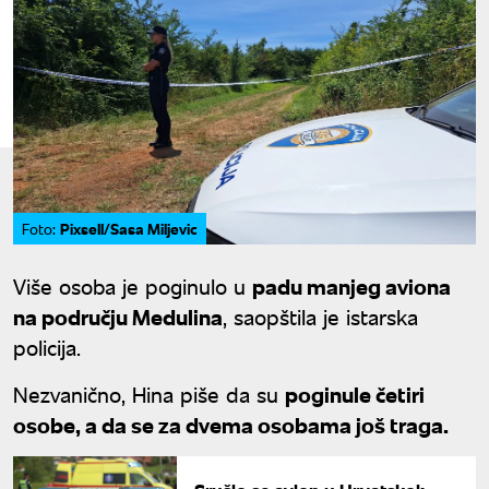
Pixsell/Sasa Miljevic
Foto:
Više osoba je poginulo u
padu manjeg aviona
na području Medulina
, saopštila je istarska
policija.
Nezvanično, Hina piše da su
poginule četiri
osobe, a da se za dvema osobama još traga.