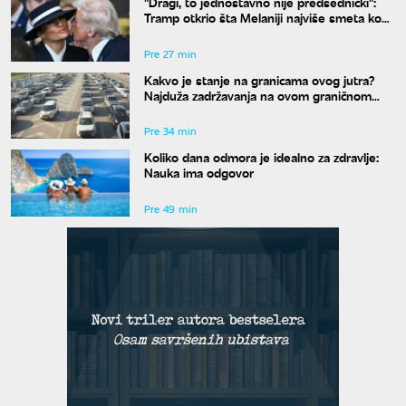
"Dragi, to jednostavno nije predsednički":
Tramp otkrio šta Melaniji najviše smeta kod
njega
Pre 27 min
Kakvo je stanje na granicama ovog jutra?
Najduža zadržavanja na ovom graničnom
prelazu
Pre 34 min
Koliko dana odmora je idealno za zdravlje:
Nauka ima odgovor
Pre 49 min