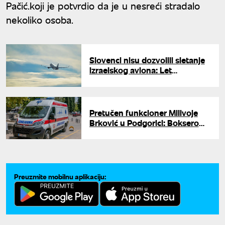
Pačić.koji je potvrdio da je u nesreći stradalo
nekoliko osoba.
Slovenci nisu dozvolili sletanje
izraelskog aviona: Let
preusmeren u Zagreb
Pretučen funkcioner Milivoje
Brković u Podgorici: Bokserom
mu slomili vilicu
Preuzmite mobilnu aplikaciju: