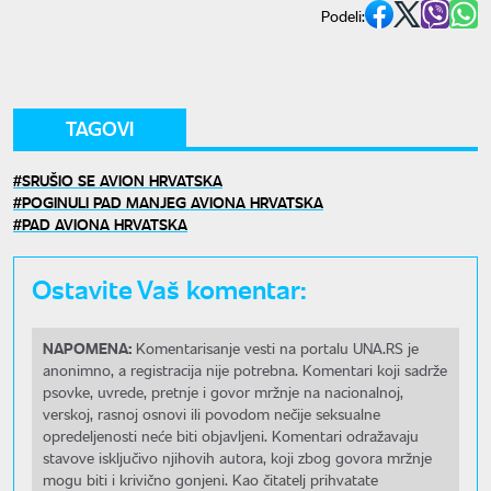
Podeli:
TAGOVI
SRUŠIO SE AVION HRVATSKA
POGINULI PAD MANJEG AVIONA HRVATSKA
PAD AVIONA HRVATSKA
Ostavite Vaš komentar:
NAPOMENA:
Komentarisanje vesti na portalu UNA.RS je
anonimno, a registracija nije potrebna. Komentari koji sadrže
psovke, uvrede, pretnje i govor mržnje na nacionalnoj,
verskoj, rasnoj osnovi ili povodom nečije seksualne
opredeljenosti neće biti objavljeni. Komentari odražavaju
stavove isključivo njihovih autora, koji zbog govora mržnje
mogu biti i krivično gonjeni. Kao čitatelj prihvatate