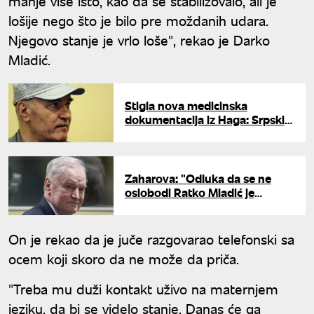
manje više isto, kao da se stabilizovalo, ali je
lošije nego što je bilo pre moždanih udara.
Njegovo stanje je vrlo loše", rekao je Darko
Mladić.
Stigla nova medicinska
dokumentacija iz Haga: Srpski
lekari analiziraju stanje Ratka
Mladića
Zaharova: "Odluka da se ne
oslobodi Ratko Mladić je
nečovečna suština antisrpskog
suda"
On je rekao da je juče razgovarao telefonski sa
ocem koji skoro da ne može da priča.
"Treba mu duži kontakt uživo na maternjem
jeziku, da bi se videlo stanje. Danas će ga