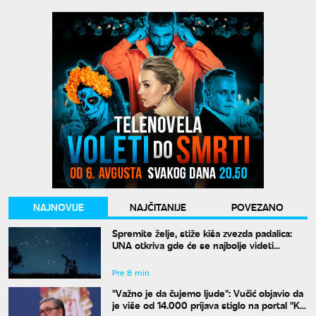
NAJNOVIJE
NAJČITANIJE
POVEZANO
Spremite želje, stiže kiša zvezda padalica:
UNA otkriva gde će se najbolje videti
nebeski spektakl
Pre 8 min
"Važno je da čujemo ljude": Vučić objavio da
je više od 14.000 prijava stiglo na portal "Ko