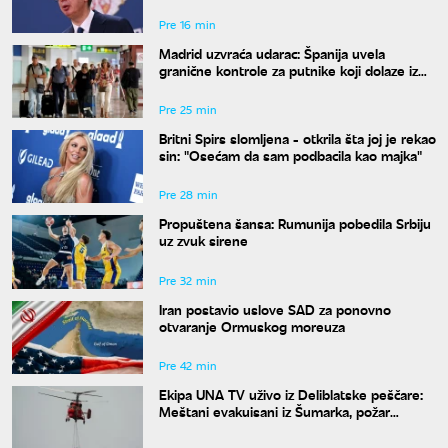
si bre ti"
Pre 16 min
Madrid uzvraća udarac: Španija uvela
granične kontrole za putnike koji dolaze iz
Italije
Pre 25 min
Britni Spirs slomljena - otkrila šta joj je rekao
sin: "Osećam da sam podbacila kao majka"
Pre 28 min
Propuštena šansa: Rumunija pobedila Srbiju
uz zvuk sirene
Pre 32 min
Iran postavio uslove SAD za ponovno
otvaranje Ormuskog moreuza
Pre 42 min
Ekipa UNA TV uživo iz Deliblatske peščare:
Meštani evakuisani iz Šumarka, požar
progutao 1.500 hektara