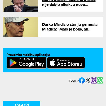
nije dobio nikakvu novu
terapiju, i dalje ne može da
govori"
Darko Mladić o stanju generala
Mladića: "Malo je bolje, ali
situacija je i dalje dramatična"
Preuzmite mobilnu aplikaciju:
Podeli:
TAGOVI