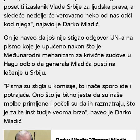
posetiti izaslanik Vlade Srbije za ljudska prava, a
sledeće nedelje će verovatno neko od nas otići
kod njega", najavio je Darko Mladić.
On je naveo da još nije stigao odgovor UN-a na
pismo koje je upućeno nakon što je
Međunarodni mehanizam za krivične sudove u
Hagu odbio da generala Mladića pusti na
lečenje u Srbiju.
"Pisma su stigla u komisije, to inače sporo ide i
potrajaće. Ono što je bitno jeste da su naše
molbe primljene i počeli su da ih razmatraju, što
je za te institucije veoma brzo", naveo je Darko
Mladić.
Darko Mladić: "General Mladić