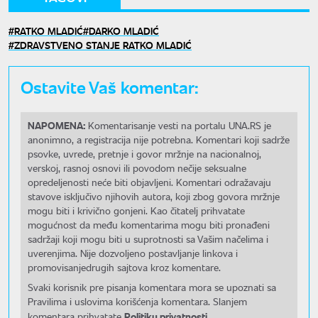
RATKO MLADIĆ
DARKO MLADIĆ
ZDRAVSTVENO STANJE RATKO MLADIĆ
Ostavite Vaš komentar:
NAPOMENA:
Komentarisanje vesti na portalu UNA.RS je
anonimno, a registracija nije potrebna. Komentari koji sadrže
psovke, uvrede, pretnje i govor mržnje na nacionalnoj,
verskoj, rasnoj osnovi ili povodom nečije seksualne
opredeljenosti neće biti objavljeni. Komentari odražavaju
stavove isključivo njihovih autora, koji zbog govora mržnje
mogu biti i krivično gonjeni. Kao čitatelj prihvatate
mogućnost da među komentarima mogu biti pronađeni
sadržaji koji mogu biti u suprotnosti sa Vašim načelima i
uverenjima. Nije dozvoljeno postavljanje linkova i
promovisanjedrugih sajtova kroz komentare.
Svaki korisnik pre pisanja komentara mora se upoznati sa
Pravilima i uslovima korišćenja komentara. Slanjem
Politiku privatnosti.
komentara prihvatate