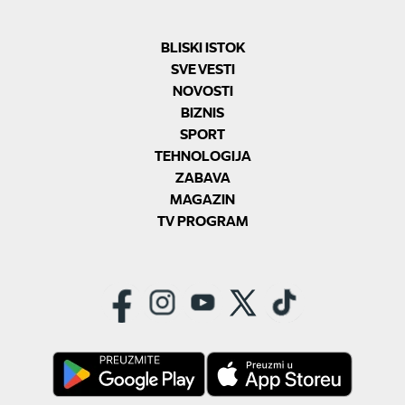
BLISKI ISTOK
SVE VESTI
NOVOSTI
BIZNIS
SPORT
TEHNOLOGIJA
ZABAVA
MAGAZIN
TV PROGRAM