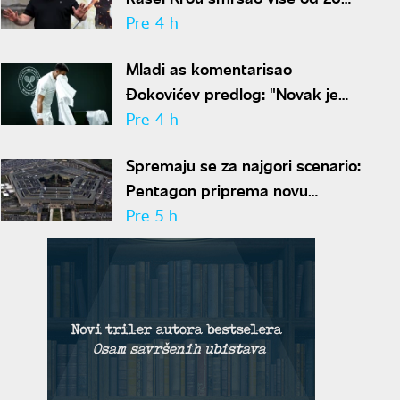
kilograma pa zapalio društvene
Pre 4 h
mreže novim izgledom
Mladi as komentarisao
Đokovićev predlog: "Novak je
sve stariji, zato nam predlaže
Pre 4 h
kraće mečeve"
Spremaju se za najgori scenario:
Pentagon priprema novu
nuklearnu strategiju za
Pre 5 h
eventualni sukob sa Rusijom i
Kinom