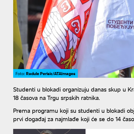
Radule Perisic/ATAImages
Foto:
Studenti u blokadi organizuju danas skup u Kra
18 časova na Trgu srpskih ratnika.
Prema programu koji su studenti u blokadi obj
prvi događaj za najmlađe koji će se do 14 čas