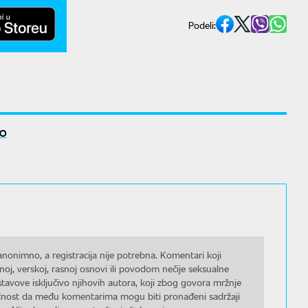
Podeli:
VO
nonimno, a registracija nije potrebna. Komentari koji
noj, verskoj, rasnoj osnovi ili povodom nečije seksualne
stavove isključivo njihovih autora, koji zbog govora mržnje
gućnost da među komentarima mogu biti pronađeni sadržaji