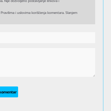
a. Nije dozvoljeno postavljanje linkova i
 Pravilima i uslovima korišćenja komentara. Slanjem
 komentar