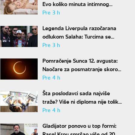
Evo koliko minuta intimnog
odnosa je ženi potrebno da bi
Pre 3 h
bila potpuno zadovoljna
Legenda Liverpula razočarana
odlukom Salaha: Turcima se
neće dopasti ove reči
Pre 3 h
Pomračenje Sunca 12. avgusta:
Naočare za posmatranje skoro
rasprodate
Pre 4 h
Šta poslodavci sada najviše
traže? Više ni diploma nije toliko
važna
Pre 4 h
Gladijator ponovo u top formi:
Rasel Krou smršao više od 20