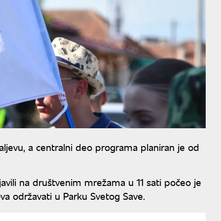
ljevu, a centralni deo programa planiran je od
avili na društvenim mrežama u 11 sati počeo je
ova održavati u Parku Svetog Save.