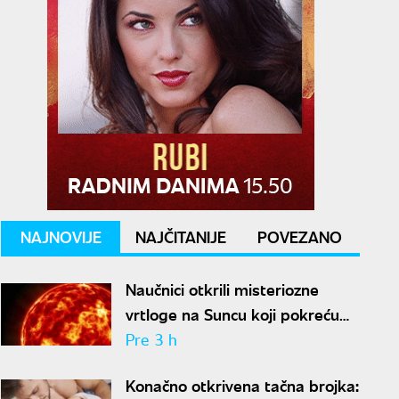
NAJNOVIJE
NAJČITANIJE
POVEZANO
Naučnici otkrili misteriozne
vrtloge na Suncu koji pokreću
solarne baklje
Pre 3 h
Konačno otkrivena tačna brojka: