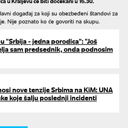
ca u Kraljevu će biti dočekani u 16.30.
lavni događaj za koji su obezbeđeni štandovi za
je. Nije poznato ko će govoriti na skupu.
u "Srbija - jedna porodica": "Još
elja sam predsednik, onda podnosim
osi nove tenzije Srbima na KiM: UNA
ke koje šalju poslednji incidenti