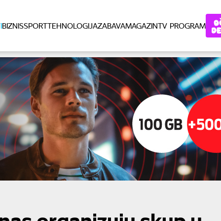
I
BIZNIS
SPORT
TEHNOLOGIJA
ZABAVA
MAGAZIN
TV PROGRAM
anas organizuju skup u