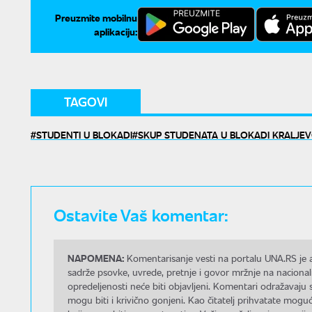
Preuzmite mobilnu
aplikaciju:
TAGOVI
STUDENTI U BLOKADI
SKUP STUDENATA U BLOKADI KRALJE
Ostavite Vaš komentar:
NAPOMENA:
Komentarisanje vesti na portalu UNA.RS je a
sadrže psovke, uvrede, pretnje i govor mržnje na nacional
opredeljenosti neće biti objavljeni. Komentari odražavaju 
mogu biti i krivično gonjeni. Kao čitatelj prihvatate mo