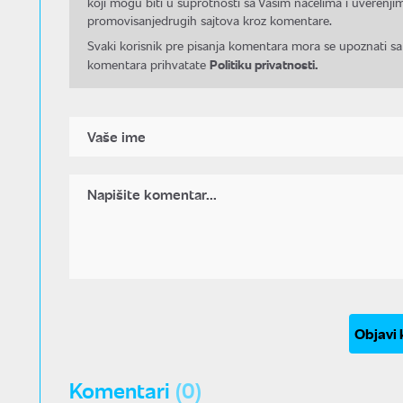
koji mogu biti u suprotnosti sa Vašim načelima i uverenjim
promovisanjedrugih sajtova kroz komentare.
Svaki korisnik pre pisanja komentara mora se upoznati sa
Politiku privatnosti.
komentara prihvatate
Objavi
Komentari
(0)