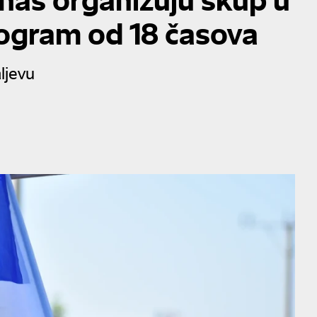
rogram od 18 časova
ljevu