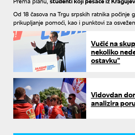
Prema planu,
studenti koji pešače iz Kragujev
Od 18 časova na Trgu srpskih ratnika počinje g
prikupljanje pomoći, kao i punktovi za osvežen
Vučić na skup
nekoliko ned
ostavku"
Vidovdan don
analizira poru