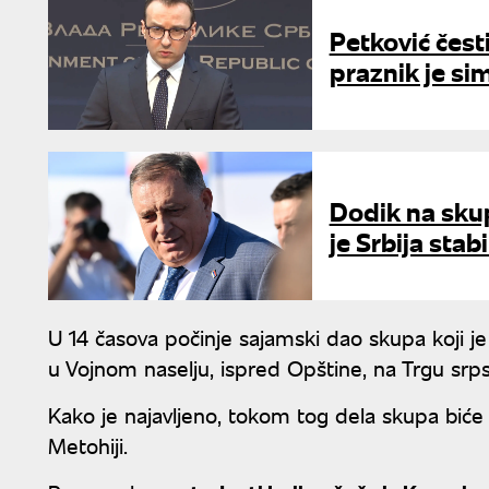
Petković čest
praznik je s
Dodik na sku
je Srbija stab
U 14 časova počinje sajamski dao skupa koji je 
u Vojnom naselju, ispred Opštine, na Trgu srpsk
Kako je najavljeno, tokom tog dela skupa bić
Metohiji.