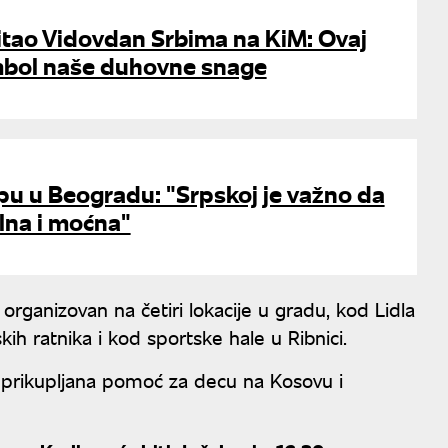
itao Vidovdan Srbima na KiM: Ovaj
imbol naše duhovne snage
pu u Beogradu: "Srpskoj je važno da
ilna i moćna"
organizovan na četiri lokacije u gradu, kod Lidla
ih ratnika i kod sportske hale u Ribnici.
e prikupljana pomoć za decu na Kosovu i