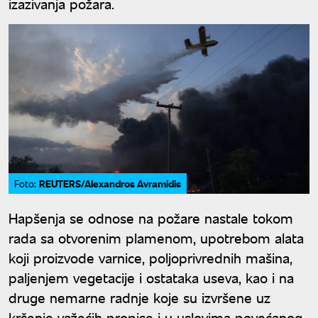
izazivanja požara.
REUTERS/Alexandros Avramidis
Foto:
Hapšenja se odnose na požare nastale tokom
rada sa otvorenim plamenom, upotrebom alata
koji proizvode varnice, poljoprivrednih mašina,
paljenjem vegetacije i ostataka useva, kao i na
druge nemarne radnje koje su izvršene uz
kršenje važećih propise i u uslovima povećanog