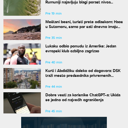
Rumuniji najavljuju blagi porast nivoa
Dunava
Pre 19 min
Meštani besni, turisti prete odlaskom: Haos
u Sutomoru, samo par sati dnevno imaju
vodu
Pre 35 min
Lukaku odbio ponudu iz Amerike: Jedan
evropski klub ozbiljno zagrizao
Pre 40 min
Kurti i Abdidžiku daleko od dogovora: DSK
traži mesto predsednika privremenih
institucija
Pre 44 min
Dobre vesti za korisnike ChatGPT-a: Ukida
se jedno od najvećih ograničenja
Pre 45 min