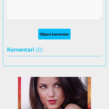
Objavi komentar
Komentari
(0)