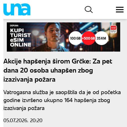
Akcije hapšenja širom Grčke: Za pet
dana 20 osoba uhapšen zbog
izazivanja požara
Vatrogasna služba je saopštila da je od početka
godine izvršeno ukupno 164 hapšenja zbog
izazivanja požara
05.07.2026. 20:20