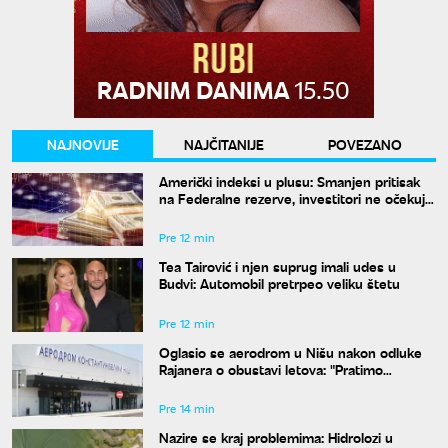
NAJNOVIJE
NAJČITANIJE
POVEZANO
Američki indeksi u plusu: Smanjen pritisak
na Federalne rezerve, investitori ne očekuju
povećanje kamata
Pre 12 min
Tea Tairović i njen suprug imali udes u
Budvi: Automobil pretrpeo veliku štetu
Pre 12 min
Oglasio se aerodrom u Nišu nakon odluke
Rajanera o obustavi letova: "Pratimo
situaciju i čekamo odgovor"
Pre 14 min
Nazire se kraj problemima: Hidrolozi u