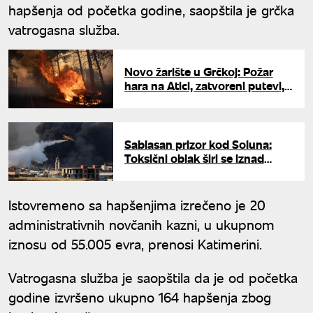
hapšenja od početka godine, saopštila je grčka
vatrogasna služba.
Novo žarište u Grčkoj: Požar
hara na Atici, zatvoreni putevi,
34 vatrogasna vozila na terenu
Sablasan prizor kod Soluna:
Toksični oblak širi se iznad
grada, naređena hitna
evakuacija meštana
Istovremeno sa hapšenjima izrečeno je 20
administrativnih novčanih kazni, u ukupnom
iznosu od 55.005 evra, prenosi Katimerini.
Vatrogasna služba je saopštila da je od početka
godine izvršeno ukupno 164 hapšenja zbog