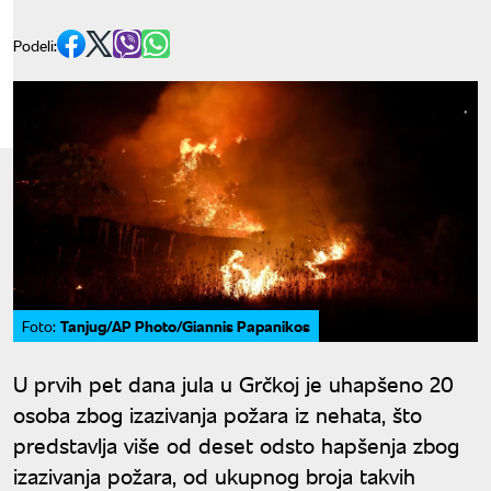
Podeli:
Tanjug/AP Photo/Giannis Papanikos
Foto:
U prvih pet dana jula u Grčkoj je uhapšeno 20
osoba zbog izazivanja požara iz nehata, što
predstavlja više od deset odsto hapšenja zbog
izazivanja požara, od ukupnog broja takvih