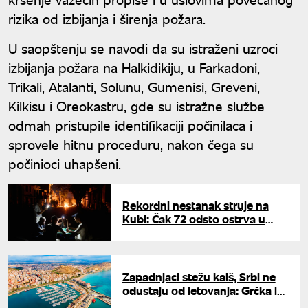
rizika od izbijanja i širenja požara.
U saopštenju se navodi da su istraženi uzroci
izbijanja požara na Halkidikiju, u Farkadoni,
Trikali, Atalanti, Solunu, Gumenisi, Greveni,
Kilkisu i Oreokastru, gde su istražne službe
odmah pristupile identifikaciji počinilaca i
sprovele hitnu proceduru, nakon čega su
počinioci uhapšeni.
Rekordni nestanak struje na
Kubi: Čak 72 odsto ostrva u
mraku, stanje alarmantno
Zapadnjaci stežu kaiš, Srbi ne
odustaju od letovanja: Grčka i
dalje broj jedan, ali dve zemlje