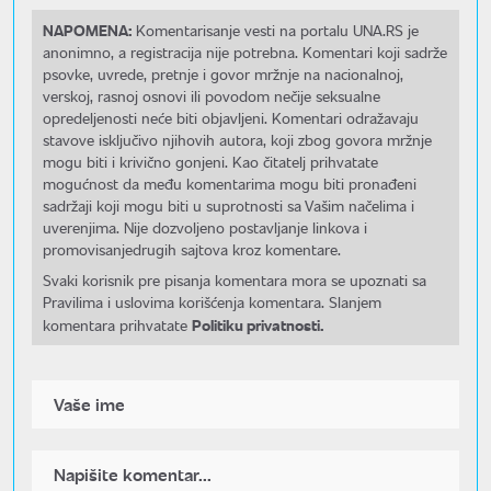
NAPOMENA:
Komentarisanje vesti na portalu UNA.RS je
anonimno, a registracija nije potrebna. Komentari koji sadrže
psovke, uvrede, pretnje i govor mržnje na nacionalnoj,
verskoj, rasnoj osnovi ili povodom nečije seksualne
opredeljenosti neće biti objavljeni. Komentari odražavaju
stavove isključivo njihovih autora, koji zbog govora mržnje
mogu biti i krivično gonjeni. Kao čitatelj prihvatate
mogućnost da među komentarima mogu biti pronađeni
sadržaji koji mogu biti u suprotnosti sa Vašim načelima i
uverenjima. Nije dozvoljeno postavljanje linkova i
promovisanjedrugih sajtova kroz komentare.
Svaki korisnik pre pisanja komentara mora se upoznati sa
Pravilima i uslovima korišćenja komentara. Slanjem
Politiku privatnosti.
komentara prihvatate