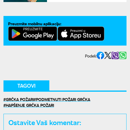
sve više osvajaju naše turiste
Preuzmite mobilnu aplikaciju:
Podeli:
TAGOVI
GRČKA POŽARI
PODMETNUTI POŽARI GRČKA
HAPŠENJE GRČKA POŽARI
Ostavite Vaš komentar: