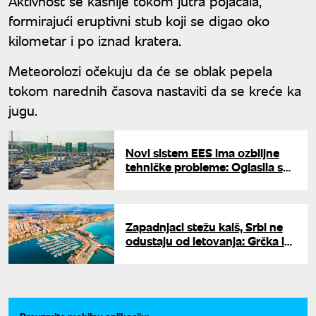
Aktivnost se kasnije tokom jutra pojačala,
formirajući eruptivni stub koji se digao oko
kilometar i po iznad kratera.
Meteorolozi očekuju da će se oblak pepela
tokom narednih časova nastaviti da se kreće ka
jugu.
Novi sistem EES ima ozbiljne
tehničke probleme: Oglasila se
Evropska komisija, radi se na
otklanjanju kvarova
Zapadnjaci stežu kaiš, Srbi ne
odustaju od letovanja: Grčka i
dalje broj jedan, ali dve zemlje
sve više osvajaju naše turiste
Preuzmite mobilnu aplikaciju: