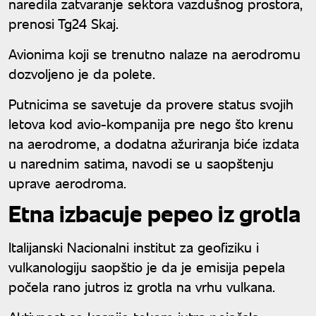
naredila zatvaranje sektora vazdušnog prostora,
prenosi Tg24 Skaj.
Avionima koji se trenutno nalaze na aerodromu
dozvoljeno je da polete.
Putnicima se savetuje da provere status svojih
letova kod avio-kompanija pre nego što krenu
na aerodrome, a dodatna ažuriranja biće izdata
u narednim satima, navodi se u saopštenju
uprave aerodroma.
Etna izbacuje pepeo iz grotla
Italijanski Nacionalni institut za geofiziku i
vulkanologiju saopštio je da je emisija pepela
počela rano jutros iz grotla na vrhu vulkana.