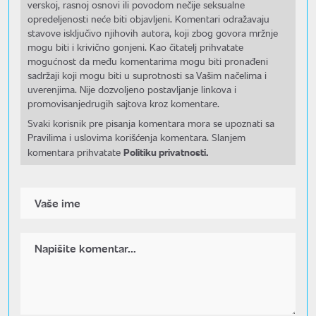
verskoj, rasnoj osnovi ili povodom nečije seksualne
opredeljenosti neće biti objavljeni. Komentari odražavaju
stavove isključivo njihovih autora, koji zbog govora mržnje
mogu biti i krivično gonjeni. Kao čitatelj prihvatate
mogućnost da među komentarima mogu biti pronađeni
sadržaji koji mogu biti u suprotnosti sa Vašim načelima i
uverenjima. Nije dozvoljeno postavljanje linkova i
promovisanjedrugih sajtova kroz komentare.
Svaki korisnik pre pisanja komentara mora se upoznati sa
Pravilima i uslovima korišćenja komentara. Slanjem
Politiku privatnosti.
komentara prihvatate