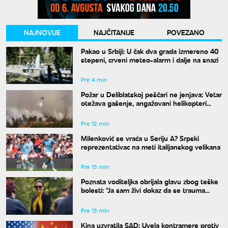
NAJNOVIJE
NAJČITANIJE
POVEZANO
Pakao u Srbiji: U čak dva grada izmereno 40
stepeni, crveni meteo-alarm i dalje na snazi
Pre 4 min
Požar u Deliblatskoj peščari ne jenjava: Vetar
otežava gašenje, angažovani helikopteri
MUP-a
Pre 12 min
Milenković se vraća u Seriju A? Srpski
reprezentativac na meti italijanskog velikana
Pre 13 min
Poznata voditeljka obrijala glavu zbog teške
bolesti: "Ja sam živi dokaz da se trauma
može prevazići"
Pre 13 min
Kina uzvratila SAD: Uvela kontramere protiv