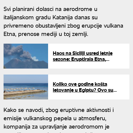
Svi planirani dolasci na aerodrome u
italijanskom gradu Katanija danas su
privremeno obustavljeni zbog erupcije vulkana
Etna, prenose mediji u toj zemlji.
Haos na Siciliji usred letnje
sezone: Eruptirala Etna,
otkazani letovi na aerodromu u
Kataniji
Koliko ove godine košta
letovanje u Egiptu? Ovo su
cene za najtraženija letovališta
Kako se navodi, zbog eruptivne aktivnosti i
emisije vulkanskog pepela u atmosferu,
kompanija za upravljanje aerodromom je