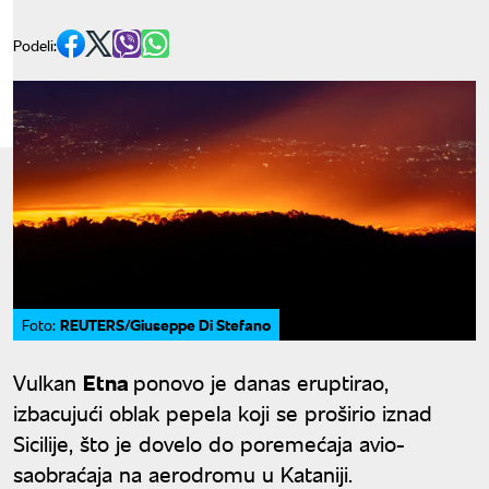
Podeli:
REUTERS/Giuseppe Di Stefano
Foto:
Vulkan
Etna
ponovo je danas eruptirao,
izbacujući oblak pepela koji se proširio iznad
Sicilije, što je dovelo do poremećaja avio-
saobraćaja na aerodromu u Kataniji.