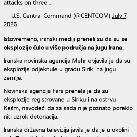
attacks on three…
— U.S. Central Command (@CENTCOM)
July 7,
2026
Istovremeno, iranski mediji preneli su da su se
eksplozije čule u više područja na jugu Irana.
Iranska novinska agencija Mehr objavila je da su
eksplozije odjeknule u gradu Sirik, na jugu
zemlje.
Novinska agencija Fars prenela je da su
eksplozije registrovane u Siriku i na ostrvu
Kešm, navodeći da za sada nije poznato poreklo
niti uzrok detonacija.
Iranska državna televizija javila je da je u okolini