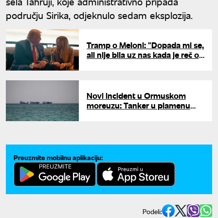
sela Tahruji, koje administrativno pripada
području Sirika, odjeknulo sedam eksplozija.
Tramp o Meloni: "Dopada mi se,
ali nije bila uz nas kada je reč o
Iranu"
Novi incident u Ormuskom
moreuzu: Tanker u plamenu
posle pogotka
neidentifikovanim projektilom
Preuzmite mobilnu aplikaciju:
Podeli: