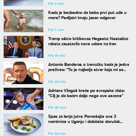
Pre 3 min
Kada je bezbedno da beba prvi put uđe u
more? Pedijatri imaju jasan odgovor
Pre 7 min
Tramp oštro kritikovao Hegseta: Nestašica
raketa zaustavila nove udare na Iran
Pre 14 min
Antonio Banderas o trenutku kada je jedva
preživeo: "To je najbolja stvar koja mi se
desila"
Pre 24 min
Adriana Vilagoš kreće po evropsko zlato:
"Cilj je da bacim dalje nego ove sezone"
Pre 39 min
Spas za lenja jutra: Pomešajte ove 3
namirnice u tiganju i dobićete doručak
dostojan najboljeg restorana
Pre 54 min