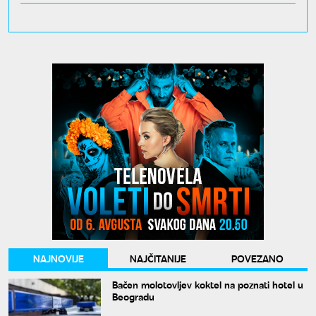
NAJNOVIJE
NAJČITANIJE
POVEZANO
Bačen molotovljev koktel na poznati hotel u
Beogradu