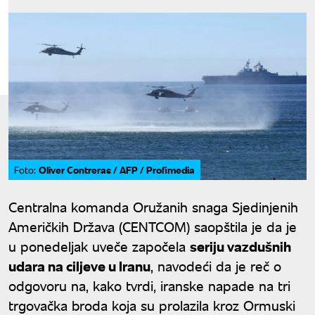
Oliver Contreras / AFP / Profimedia
Foto:
Centralna komanda Oružanih snaga Sjedinjenih
Američkih Država (CENTCOM) saopštila je da je
u ponedeljak uveče započela
seriju vazdušnih
udara na ciljeve u Iranu
, navodeći da je reč o
odgovoru na, kako tvrdi, iranske napade na tri
trgovačka broda koja su prolazila kroz Ormuski