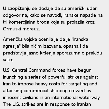
napada na tanker u Ormuzu
U saopštenju se dodaje da su američki udari
odgovor na, kako se navodi, iranske napade na
tri komercijalna broda koja su prolazila kroz
Ormuski moreuz.
Američka vojska ocenila je da je "iranska
agresija" bila ničim izazvana, opasna i da
predstavlja jasno kršenje sporazuma o prekidu
vatre.
U.S. Central Command forces have begun
launching a series of powerful strikes against
Iran to impose heavy costs for targeting and
attacking commercial shipping crewed by
innocent civilians in an international waterway.
The U.S. strikes are in response to Iranian