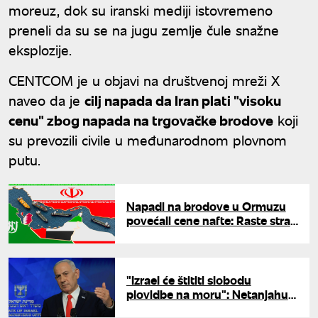
moreuz, dok su iranski mediji istovremeno
preneli da su se na jugu zemlje čule snažne
eksplozije.
CENTCOM je u objavi na društvenoj mreži X
naveo da je
cilj napada da Iran plati "visoku
cenu" zbog napada na trgovačke brodove
koji
su prevozili civile u međunarodnom plovnom
putu.
Napadi na brodove u Ormuzu
povećali cene nafte: Raste strah
od poremećaja u snabdevanju
"Izrael će štititi slobodu
plovidbe na moru": Netanjahu
diže mornaricu posle još jednog