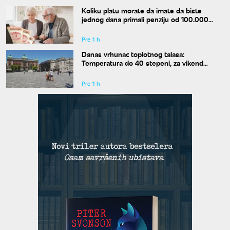
Koliku platu morate da imate da biste
jednog dana primali penziju od 100.000
dinara?
Pre 1 h
Danas vrhunac toplotnog talasa:
Temperatura do 40 stepeni, za vikend
konačno stiže osveženje
Pre 1 h