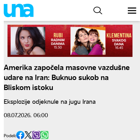
Amerika započela masovne vazdušne
udare na Iran: Buknuo sukob na
Bliskom istoku
Eksplozije odjeknule na jugu Irana
08.07.2026. 06:00
Podeli: