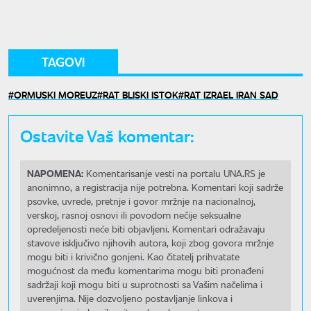
TAGOVI
ORMUSKI MOREUZ
RAT BLISKI ISTOK
RAT IZRAEL IRAN SAD
Ostavite Vaš komentar:
NAPOMENA:
Komentarisanje vesti na portalu UNA.RS je
anonimno, a registracija nije potrebna. Komentari koji sadrže
psovke, uvrede, pretnje i govor mržnje na nacionalnoj,
verskoj, rasnoj osnovi ili povodom nečije seksualne
opredeljenosti neće biti objavljeni. Komentari odražavaju
stavove isključivo njihovih autora, koji zbog govora mržnje
mogu biti i krivično gonjeni. Kao čitatelj prihvatate
mogućnost da među komentarima mogu biti pronađeni
sadržaji koji mogu biti u suprotnosti sa Vašim načelima i
uverenjima. Nije dozvoljeno postavljanje linkova i