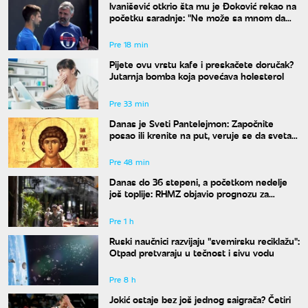
Ivanišević otkrio šta mu je Đoković rekao na
početku saradnje: "Ne može sa mnom da
radi onaj ko ne razume moja ludila"
Pre 18 min
Pijete ovu vrstu kafe i preskačete doručak?
Jutarnja bomba koja povećava holesterol
Pre 33 min
Danas je Sveti Pantelejmon: Započnite
posao ili krenite na put, veruje se da svetac
blagosilja svaki rad
Pre 48 min
Danas do 36 stepeni, a početkom nedelje
još toplije: RHMZ objavio prognozu za
naredne dane
Pre 1 h
Ruski naučnici razvijaju "svemirsku reciklažu":
Otpad pretvaraju u tečnost i sivu vodu
Pre 8 h
Jokić ostaje bez još jednog saigrača? Četiri