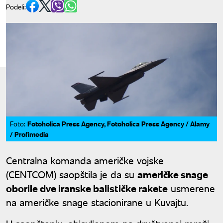
Podeli:
Fotoholica Press Agency, Fotoholica Press Agency / Alamy
Foto:
/ Profimedia
Centralna komanda američke vojske
(CENTCOM) saopštila je da su
američke snage
oborile dve iranske balističke rakete
usmerene
na američke snage stacionirane u Kuvajtu.