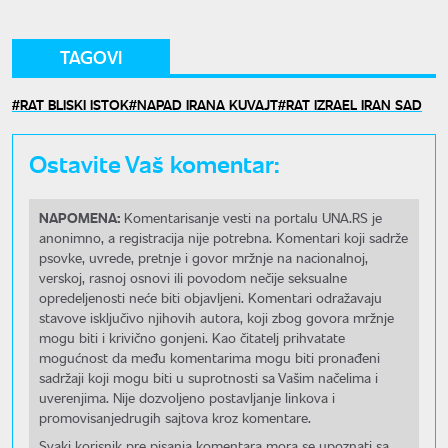
TAGOVI
RAT BLISKI ISTOK
NAPAD IRANA KUVAJT
RAT IZRAEL IRAN SAD
Ostavite Vaš komentar:
NAPOMENA:
Komentarisanje vesti na portalu UNA.RS je
anonimno, a registracija nije potrebna. Komentari koji sadrže
psovke, uvrede, pretnje i govor mržnje na nacionalnoj,
verskoj, rasnoj osnovi ili povodom nečije seksualne
opredeljenosti neće biti objavljeni. Komentari odražavaju
stavove isključivo njihovih autora, koji zbog govora mržnje
mogu biti i krivično gonjeni. Kao čitatelj prihvatate
mogućnost da među komentarima mogu biti pronađeni
sadržaji koji mogu biti u suprotnosti sa Vašim načelima i
uverenjima. Nije dozvoljeno postavljanje linkova i
promovisanjedrugih sajtova kroz komentare.
Svaki korisnik pre pisanja komentara mora se upoznati sa