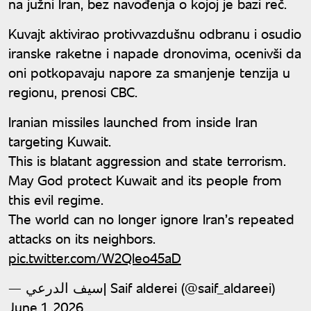
na južni Iran, bez navođenja o kojoj je bazi reč.
Kuvajt aktivirao protivvazdušnu odbranu i osudio
iranske raketne i napade dronovima, ocenivši da
oni potkopavaju napore za smanjenje tenzija u
regionu, prenosi CBC.
Iranian missiles launched from inside Iran
targeting Kuwait.
This is blatant aggression and state terrorism.
May God protect Kuwait and its people from
this evil regime.
The world can no longer ignore Iran’s repeated
attacks on its neighbors.
pic.twitter.com/W2Qleo45aD
— سيف الدرعي| Saif alderei (@saif_aldareei)
June 1, 2026