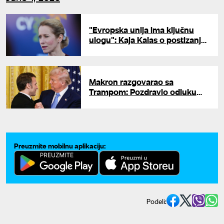
"Evropska unija ima ključnu
ulogu": Kaja Kalas o postizanju
primirja Irana i SAD
Makron razgovarao sa
Trampom: Pozdravio odluku
brzog postizanja sporazuma sa
Teheranom
Preuzmite mobilnu aplikaciju:
Podeli: