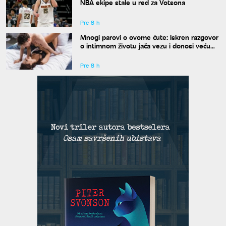
NBA ekipe stale u red za Votsona
Pre 8 h
Mnogi parovi o ovome ćute: Iskren razgovor
o intimnom životu jača vezu i donosi veću
bliskost
Pre 8 h