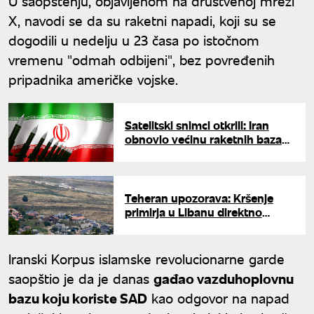
U saopštenju, objavljenom na društvenoj mreži
X, navodi se da su raketni napadi, koji su se
dogodili u nedelju u 23 časa po istočnom
vremenu "odmah odbijeni", bez povređenih
pripadnika američke vojske.
Satelitski snimci otkrili: Iran
obnovio većinu raketnih baza
oštećenih u vazdušnim
napadima
Teheran upozorava: Kršenje
primirja u Libanu direktno
ugrožava dogovor između SAD
i Irana
Iranski Korpus islamske revolucionarne garde
saopštio je da je danas
gađao vazduhoplovnu
bazu koju koriste SAD
kao odgovor na napad