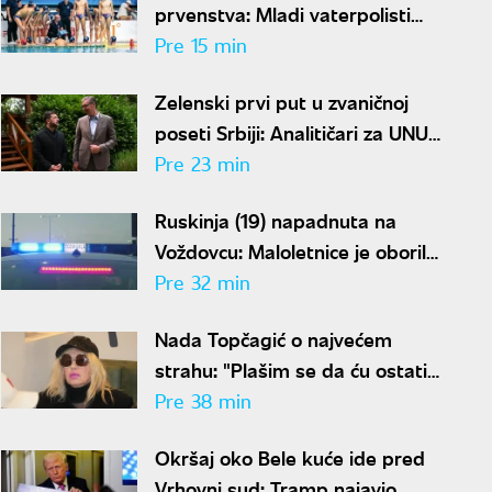
prvenstva: Mladi vaterpolisti
srušili Brazil, sada ih čeka
Pre 15 min
Hrvatska
Zelenski prvi put u zvaničnoj
poseti Srbiji: Analitičari za UNU
objašnjavaju šta donosi susret u
Pre 23 min
Beogradu i kako će reagovati
Ruskinja (19) napadnuta na
Moskva
Voždovcu: Maloletnice je oborile
i tukle zbog ranca
Pre 32 min
Nada Topčagić o najvećem
strahu: "Plašim se da ću ostati
sama u grobu"
Pre 38 min
Okršaj oko Bele kuće ide pred
Vrhovni sud: Tramp najavio