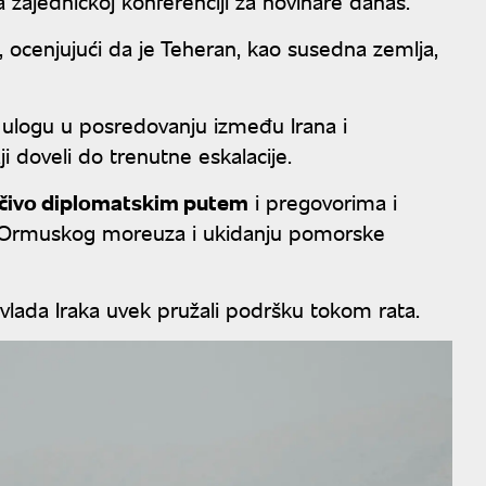
na zajedničkoj konferenciji za novinare danas.
, ocenjujući da je Teheran, kao susedna zemlja,
 ulogu u posredovanju između Irana i
i doveli do trenutne eskalacije.
jučivo diplomatskim putem
i pregovorima i
 Ormuskog moreuza i ukidanju pomorske
i vlada Iraka uvek pružali podršku tokom rata.