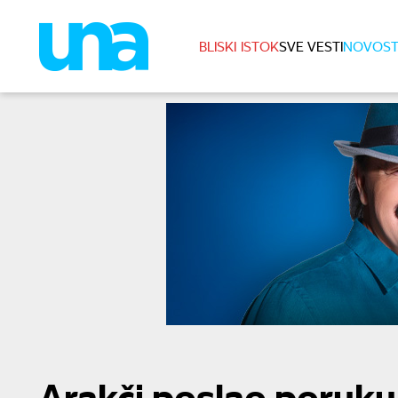
BLISKI ISTOK
SVE VESTI
NOVOST
Arakči poslao poruku