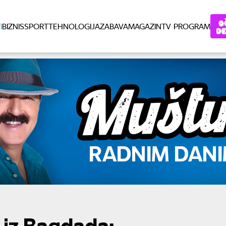
I
BIZNIS
SPORT
TEHNOLOGIJA
ZABAVA
MAGAZIN
TV PROGRAM
 iz Bagdada: