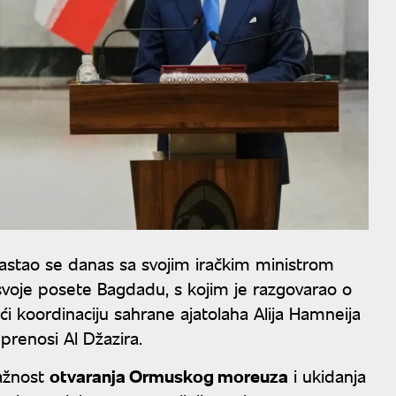
astao se danas sa svojim iračkim ministrom
svoje posete Bagdadu, s kojim je razgovarao o
ući koordinaciju sahrane ajatolaha Alija Hamneija
 prenosi Al Džazira.
važnost
otvaranja Ormuskog moreuza
i ukidanja