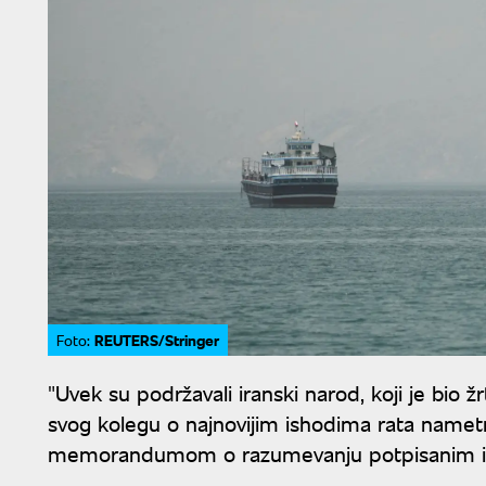
REUTERS/Stringer
Foto:
"Uvek su podržavali iranski narod, koji je bio 
svog kolegu o najnovijim ishodima rata nametn
memorandumom o razumevanju potpisanim izme