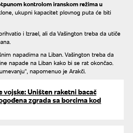
otpunom kontrolom iranskom režima u
lone, ukupni kapacitet plovnog puta će biti
atio i Izrael, ali da Vašington treba da utiče
bana.
zdušnim napadima na Liban. Vašington treba da
ekine napade na Liban kako bi se rat okončao.
zumevanju", napomenuo je Arakči.
e vojske: Uništen raketni bacač
ogođena zgrada sa borcima kod