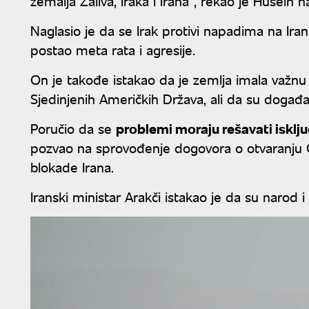
zemalja Zaliva, Iraka i Irana", rekao je Husein 
Naglasio je da se Irak protivi napadima na Iran
postao meta rata i agresije.
On je takođe istakao da je zemlja imala važnu
Sjedinjenih Američkih Država, ali da su događaj
Poručio da se
problemi moraju rešavati iskl
pozvao na sprovođenje dogovora o otvaranju
blokade Irana.
Iranski ministar Arakči istakao je da su narod 