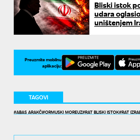
Bliski istok p
udara oglasio
uništenjem I
Preuzmite mobilnu
aplikaciju:
TAGOVI
ABAS ARAKČI
ORMUSKI MOREUZ
RAT BLISKI ISTOK
RAT IZRA