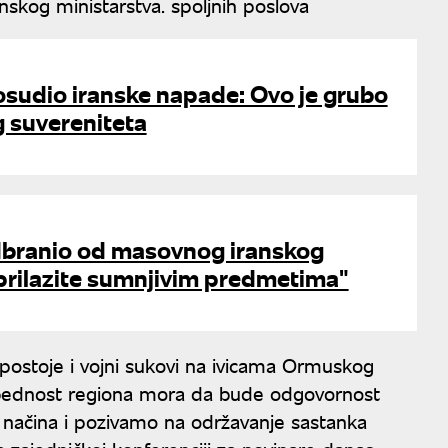
skog ministarstva. spoljnih poslova
osudio iranske napade: Ovo je grubo
g suvereniteta
dbranio od masovnog iranskog
prilazite sumnjivim predmetima"
a postoje i vojni sukovi na ivicama Ormuskog
Bezbednost regiona mora da bude odgovornost
 načina i pozivamo na održavanje sastanka