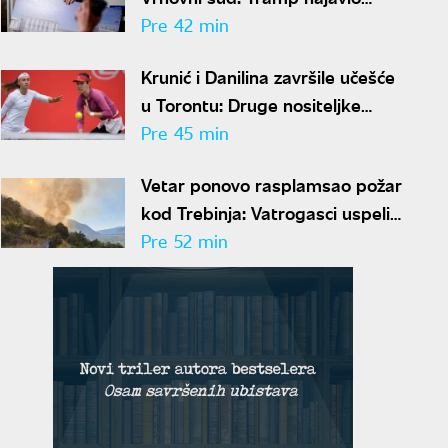
žalbu nakon što su mu blokirani
Pre 42 min
radovi
Krunić i Danilina završile učešće
u Torontu: Druge nositeljke
ispale već na startu
Pre 45 min
Vetar ponovo rasplamsao požar
kod Trebinja: Vatrogasci uspeli
da ga lokalizuju
Pre 52 min