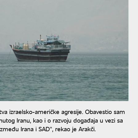
žrtva izraelsko-američke agresije. Obavestio sam
utog Iranu, kao i o razvoju događaja u vezi sa
đu Irana i SAD", rekao je Arakči.