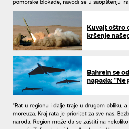
pomorske blokade, navodi se u saopštenju iran
Kuvajt oštro 
kršenje naše
Bahrein se o
napada: "Ne 
"Rat u regionu i dalje traje u drugom obliku, 
moreuza. Kraj rata je prioritet za sve nas. 
naroda. Region može da se zaštiti na nekoliko