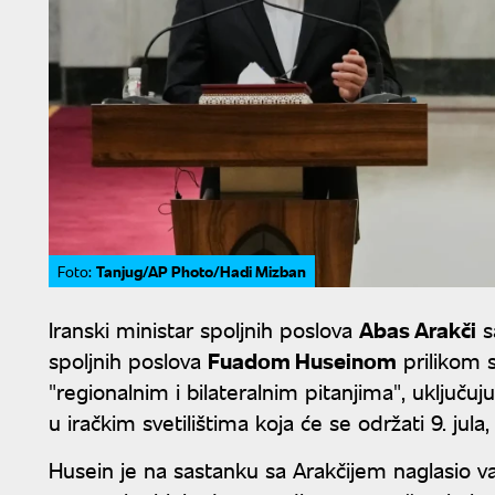
Tanjug/AP Photo/Hadi Mizban
Foto:
Iranski ministar spoljnih poslova
Abas Arakči
s
spoljnih poslova
Fuadom Huseinom
prilikom 
"regionalnim i bilateralnim pitanjima", uključuj
u iračkim svetilištima koja će se održati 9. jula,
Husein je na sastanku sa Arakčijem naglasio 