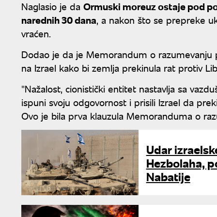
Naglasio je da
Ormuski moreuz ostaje pod p
narednih 30 dana
, a nakon što se prepreke uk
vraćen.
Dodao je da je Memorandum o razumevanju prihv
na Izrael kako bi zemlja prekinula rat protiv Li
"Nažalost, cionistički entitet nastavlja sa va
ispuni svoju odgovornost i prisili Izrael da pr
Ovo je bila prva klauzula Memoranduma o ra
Udar izraelsk
Hezbolaha, p
Nabatije