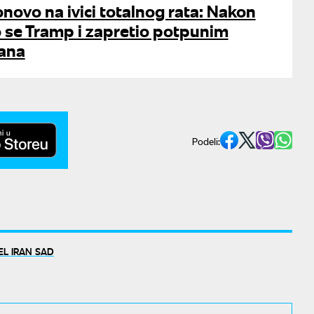
onovo na ivici totalnog rata: Nakon
 se Tramp i zapretio potpunim
rana
Podeli:
EL IRAN SAD