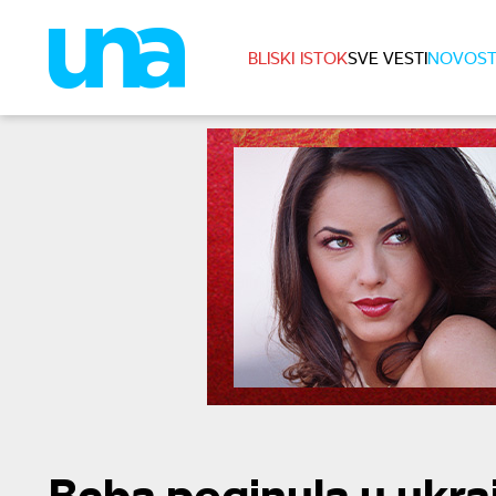
BLISKI ISTOK
SVE VESTI
NOVOST
Beba poginula u ukra