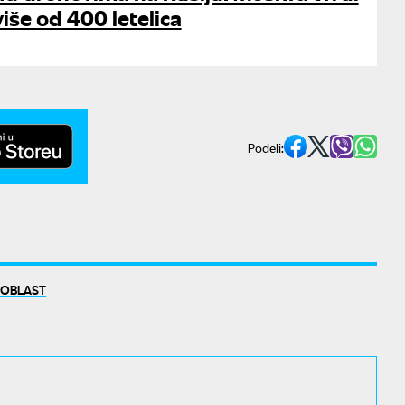
više od 400 letelica
Podeli:
 OBLAST