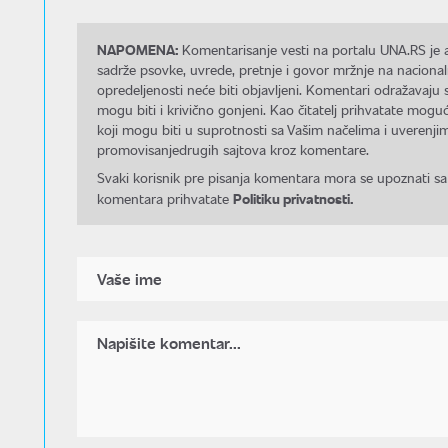
NAPOMENA:
Komentarisanje vesti na portalu UNA.RS je a
sadrže psovke, uvrede, pretnje i govor mržnje na nacional
opredeljenosti neće biti objavljeni. Komentari odražavaju 
mogu biti i krivično gonjeni. Kao čitatelj prihvatate mo
koji mogu biti u suprotnosti sa Vašim načelima i uverenjim
promovisanjedrugih sajtova kroz komentare.
Svaki korisnik pre pisanja komentara mora se upoznati sa
Politiku privatnosti.
komentara prihvatate