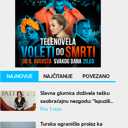
NAJNOVIJE
NAJČITANIJE
POVEZANO
Slavna glumica doživela tešku
saobraćajnu nezgodu: "Ispuzili
smo iz automobila"
Pre 1 min
Turska ograničila prolaz ka