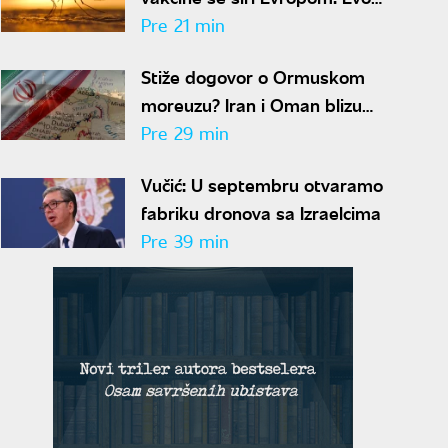
gde je najviše zaraženih
Pre 21 min
Stiže dogovor o Ormuskom
moreuzu? Iran i Oman blizu
rešenja za obnovu pomorskog
Pre 29 min
saobraćaja
Vučić: U septembru otvaramo
fabriku dronova sa Izraelcima
Pre 39 min