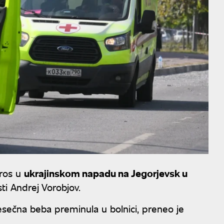
tros u
ukrajinskom napadu na Jegorjevsk u
sti Andrej Vorobjov.
sečna beba preminula u bolnici, preneo je