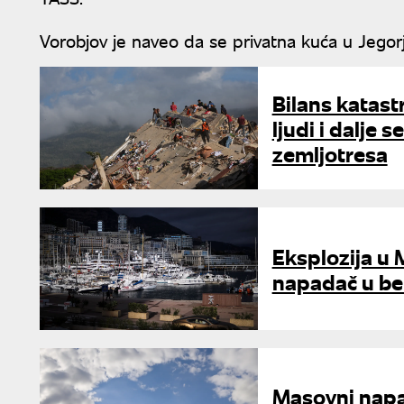
Vorobjov je naveo da se privatna kuća u Jego
Bilans katast
ljudi i dalje 
zemljotresa
Eksplozija u 
napadač u be
Masovni napa