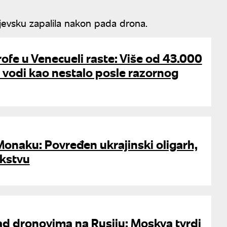
rjevsku zapalila nakon pada drona.
rofe u Venecueli raste: Više od 43.000
se vodi kao nestalo posle razornog
Monaku: Povređen ukrajinski oligarh,
kstvu
d dronovima na Rusiju: Moskva tvrdi