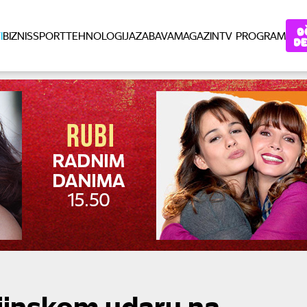
I
BIZNIS
SPORT
TEHNOLOGIJA
ZABAVA
MAGAZIN
TV PROGRAM
jinskom udaru na