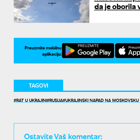
da je oborila 
Preuzmite mobilnu
aplikaciju:
TAGOVI
RAT U UKRAJINI
RUSIJA
UKRAJINSKI NAPAD NA MOSKOVSKU
Ostavite Vaš komentar: