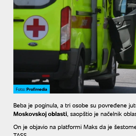
Profimedia
Foto:
Beba je poginula, a tri osobe su povređene ju
Moskovskoj oblasti
, saopštio je načelnik obla
On je objavio na platformi Maks da je šestome
TASS.