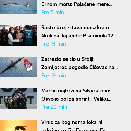
Crnom moru: Pojačane mere
zbog napada na brodove
Pre 5 min
Raste broj žrtava masakra u
školi na Tajlandu: Preminula 12-
godišnja učenica
Pre 14 min
Zatreslo se tlo u Srbiji:
Zemljotres pogodio Ćićevac na
dubini od samo dva kilometra
Pre 19 min
Martin najbrži na Silverstonu:
Osvojio pol za sprint i Veliku
nagradu Velike Britanije
Pre 20 min
Virus za kog nema leka ni
vakcine se širi Evropom: Evo