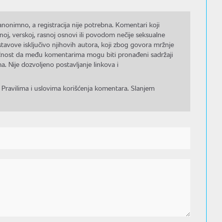
nonimno, a registracija nije potrebna. Komentari koji
noj, verskoj, rasnoj osnovi ili povodom nečije seksualne
stavove isključivo njihovih autora, koji zbog govora mržnje
gućnost da među komentarima mogu biti pronađeni sadržaji
a. Nije dozvoljeno postavljanje linkova i
 Pravilima i uslovima korišćenja komentara. Slanjem