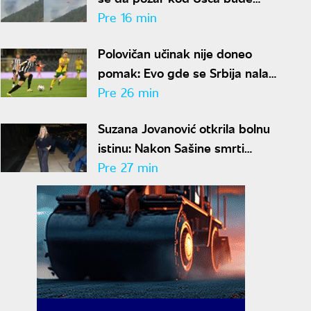
uskoro lokalizovan
Pre 16 min
Polovičan učinak nije doneo
pomak: Evo gde se Srbija nalazi
na UEFA rang listi nakon
Pre 26 min
mečeva Zvezde i Partizana u
Suzana Jovanović otkrila bolnu
Evropi
istinu: Nakon Sašine smrti
mnogi su joj okrenuli leđa:
Pre 27 min
"Nestali su"