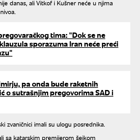
ije danas, ali Vitkof i Kušner neće u njima
 nivoa.
pregovaračkog tima: "Dok se ne
t klauzula sporazuma Iran neće preći
azu"
rimirju, pa onda bude raketnih
ić o sutrašnjim pregovorima SAD i
ki zvaničnici imali su ulogu posrednika.
tali sa katarskim premijerom šeikom