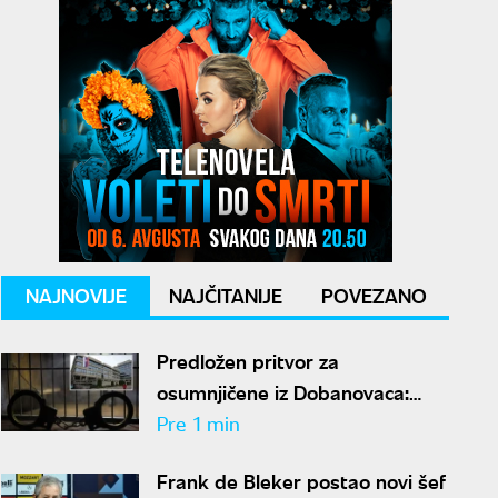
NAJNOVIJE
NAJČITANIJE
POVEZANO
Predložen pritvor za
osumnjičene iz Dobanovaca:
Branili se ćutanjem o 85
Pre 1 min
kilograma narkotika
Frank de Bleker postao novi šef