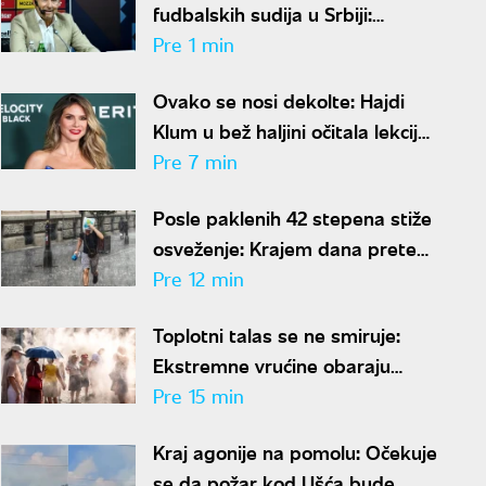
fudbalskih sudija u Srbiji:
"Nisam povezan ni sa jednim
Pre 1 min
klubom"
Ovako se nosi dekolte: Hajdi
Klum u bež haljini očitala lekciju
iz stila, mreže se usijale od
Pre 7 min
komentara
Posle paklenih 42 stepena stiže
osveženje: Krajem dana prete
nepogode, Čubrilo otkrio kada
Pre 12 min
se završava toplotni talas
Toplotni talas se ne smiruje:
Ekstremne vrućine obaraju
rekorde širom centralne i
Pre 15 min
istočne Evrope
Kraj agonije na pomolu: Očekuje
se da požar kod Ušća bude