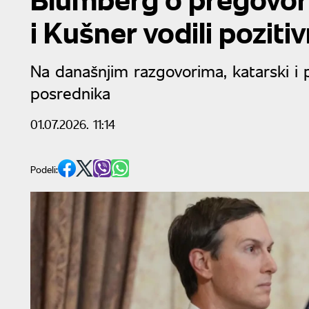
i Kušner vodili pozit
Na današnjim razgovorima, katarski i p
posrednika
01.07.2026. 11:14
Podeli: