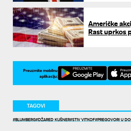
Američke akci
Rast uprkos 
Preuzmite mobilnu
aplikaciju:
TAGOVI
BLUMBERG
DŽARED KUŠNER
STIV VITKOF
PREGOVORI U DO