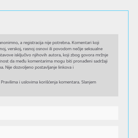
nonimno, a registracija nije potrebna. Komentari koji
noj, verskoj, rasnoj osnovi ili povodom nečije seksualne
stavove isključivo njihovih autora, koji zbog govora mržnje
gućnost da među komentarima mogu biti pronađeni sadržaji
a. Nije dozvoljeno postavljanje linkova i
 Pravilima i uslovima korišćenja komentara. Slanjem