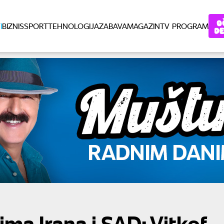
I
BIZNIS
SPORT
TEHNOLOGIJA
ZABAVA
MAGAZIN
TV PROGRAM
ma Irana i SAD: Vitkof