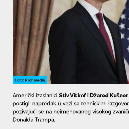
Profimedia
Foto:
Američki izaslanici
Stiv Vitkof i Džared Kušner
postigli napredak u vezi sa tehničkim razgov
pozivajući se na neimenovanog visokog zvanič
Donalda Trampa.