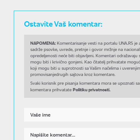
Ostavite Vaš komentar:
NAPOMENA:
Komentarisanje vesti na portalu UNA.RS je a
sadrže psovke, uvrede, pretnje i govor mržnje na nacional
opredeljenosti neće biti objavljeni. Komentari odražavaju 
mogu biti i krivično gonjeni. Kao čitatelj prihvatate mo
koji mogu biti u suprotnosti sa Vašim načelima i uverenjim
promovisanjedrugih sajtova kroz komentare.
Svaki korisnik pre pisanja komentara mora se upoznati sa
Politiku privatnosti.
komentara prihvatate