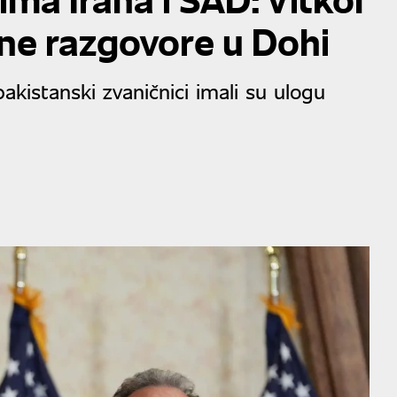
ivne razgovore u Dohi
akistanski zvaničnici imali su ulogu