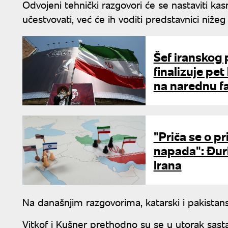
Odvojeni tehnički razgovori će se nastaviti kasn
učestvovati, već će ih voditi predstavnici nižeg
Šef iranskog 
finalizuje pe
na narednu f
"Priča se o p
napada": Đur
Irana
Na današnjim razgovorima, katarski i pakistans
Vitkof i Kušner prethodno su se u utorak sas