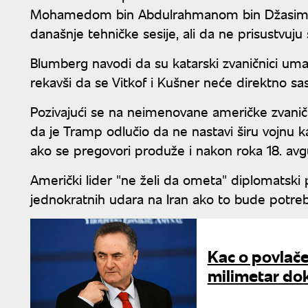
Mohamedom bin Abdulrahmanom bin Džasimom A
današnje tehničke sesije, ali da ne prisustvuj
Blumberg navodi da su katarski zvaničnici uma
rekavši da se Vitkof i Kušner neće direktno sa
Pozivajući se na neimenovane američke zvanični
da je Tramp odlučio da ne nastavi širu vojnu
ako se pregovori produže i nakon roka 18. avg
Američki lider "ne želi da ometa" diplomatski 
jednokratnih udara na Iran ako to bude potre
Kac o povlače
milimetar do