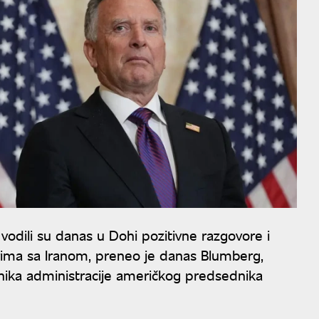
vodili su danas u Dohi pozitivne razgovore i
orima sa Iranom, preneo je danas Blumberg,
nika administracije američkog predsednika