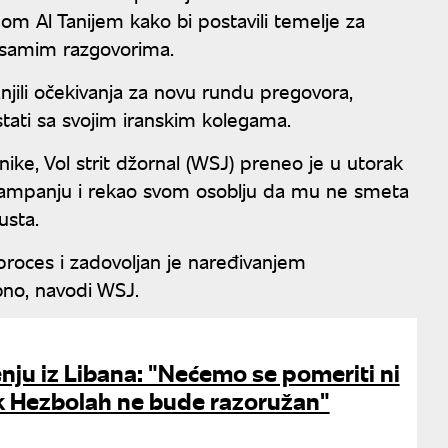
l Tanijem kako bi postavili temelje za
u samim razgovorima.
njili očekivanja za novu rundu pregovora,
stati sa svojim iranskim kolegama.
ke, Vol strit džornal (WSJ) preneo je u utorak
 kampanju i rekao svom osoblju da mu ne smeta
usta.
proces i zadovoljan je naređivanjem
bno, navodi WSJ.
nju iz Libana: "Nećemo se pomeriti ni
k Hezbolah ne bude razoružan"