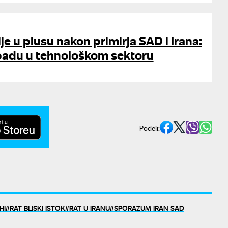
je u plusu nakon primirja SAD i Irana:
padu u tehnološkom sektoru
Podeli:
HI
RAT BLISKI ISTOK
RAT U IRANU
SPORAZUM IRAN SAD