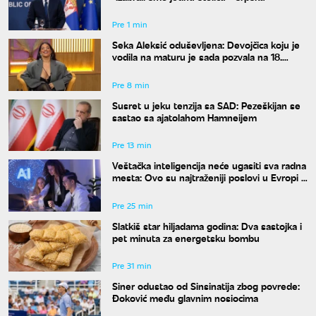
Pre 1 min
Seka Aleksić oduševljena: Devojčica koju je
vodila na maturu je sada pozvala na 18.
rođendan
Pre 8 min
Susret u jeku tenzija sa SAD: Pezeškijan se
sastao sa ajatolahom Hamneijem
Pre 13 min
Veštačka inteligencija neće ugasiti sva radna
mesta: Ovo su najtraženiji poslovi u Evropi u
2026. godini
Pre 25 min
Slatkiš star hiljadama godina: Dva sastojka i
pet minuta za energetsku bombu
Pre 31 min
Siner odustao od Sinsinatija zbog povrede:
Đoković među glavnim nosiocima