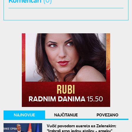
NAJNOVIJE
NAJČITANIJE
POVEZANO
Vučić povodom susreta sa Zelenskim:
"Izabrali smo jednu stolicu - srpsku"