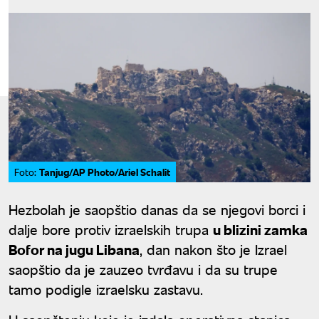
Tanjug/AP Photo/Ariel Schalit
Foto:
Hezbolah je saopštio danas da se njegovi borci i
dalje bore protiv izraelskih trupa
u blizini zamka
Bofor na jugu Libana
, dan nakon što je Izrael
saopštio da je zauzeo tvrđavu i da su trupe
tamo podigle izraelsku zastavu.