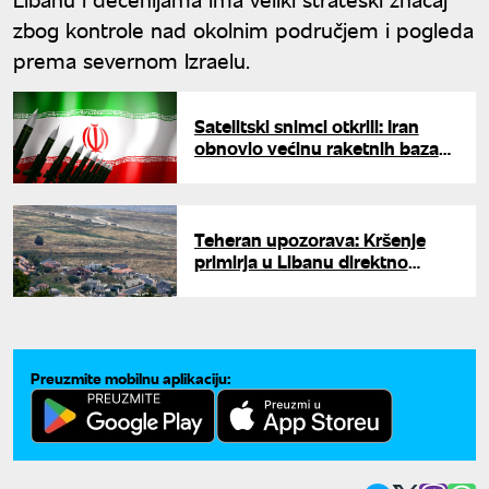
zbog kontrole nad okolnim područjem i pogleda
prema severnom Izraelu.
Satelitski snimci otkrili: Iran
obnovio većinu raketnih baza
oštećenih u vazdušnim
napadima
Teheran upozorava: Kršenje
primirja u Libanu direktno
ugrožava dogovor između SAD
i Irana
Preuzmite mobilnu aplikaciju: