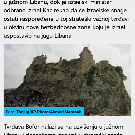
u južnom Libanu, dok je izraelski ministar
odbrane Izrael Kac rekao da će izraelske snage
ostati raspoređene u toj strateški važnoj tvrđavi
u okviru nove bezbednosne zone koju je Izrael
uspostavio na jugu Libana.
Tanjug/AP Photo/Ahmed Mantash
Foto:
Tvrđava Bofor nalazi se na uzvišenju u južnom
Libanu i decenijama ima veliki strateški značaj