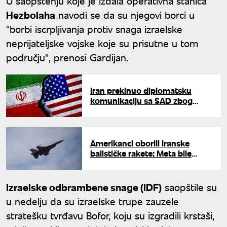
U saopštenju koje je izdala operativna stanica
Hezbolaha
navodi se da su njegovi borci u
"borbi iscrpljivanja protiv snaga izraelske
neprijateljske vojske koje su prisutne u tom
području", prenosi Gardijan.
Iran prekinuo diplomatsku
komunikaciju sa SAD zbog
izraelskog napada na Liban
Amerikanci oborili iranske
balističke rakete: Meta bile
američke snage u Kuvajtu
Izraelske odbrambene snage (IDF)
saopštile su
u nedelju da su izraelske trupe zauzele
stratešku tvrđavu Bofor, koju su izgradili krstaši,