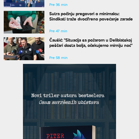
Pre 36 min
Sutra počinju pregovori o minimalcu:
Sindikati traže dvocifreno povećanje zarade
Pre 47 min
Čaušić: "Situacija sa požarom u Deliblatskoj
peščari dosta bolja, očekujemo mirniju noć"
Pre 58 min