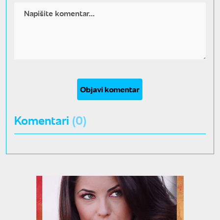
Objavi komentar
Komentari
(0)