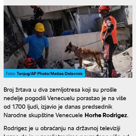
Tanjug/AP Photo/Matias Delacroix
Foto:
Broj žrtava u dva zemljotresa koji su prošle
nedelje pogodili Venecuelu porastao je na više
od 1.700 ljudi, izjavio je danas predsednik
Narodne skupštine Venecuele
Horhe Rodrigez
.
Rodrigez je u obraćanju na državnoj televiziji