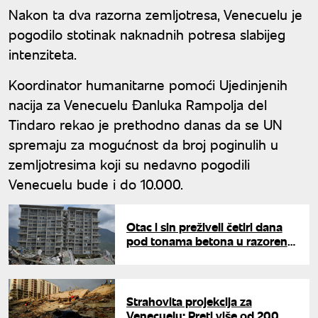
Nakon ta dva razorna zemljotresa, Venecuelu je
pogodilo stotinak naknadnih potresa slabijeg
intenziteta.
Koordinator humanitarne pomoći Ujedinjenih
nacija za Venecuelu Đanluka Rampolja del
Tindaro rekao je prethodno danas da se UN
spremaju za mogućnost da broj poginulih u
zemljotresima koji su nedavno pogodili
Venecuelu bude i do 10.000.
Otac i sin preživeli četiri dana
pod tonama betona u razorenoj
Venecueli: Iz ruševina spasena i
majka sa bebom
Strahovita projekcija za
Venecuelu: Preti više od 200