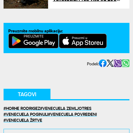
novih potresa, izdato hitno
upozorenje
Preuzmite mobilnu aplikaciju:
Podeli:
TAGOVI
HORHE RODRIGEZ
VENECUELA ZEMLJOTRES
VENECUELA POGINULI
VENECUELA POVREĐENI
VENECUELA ŽRTVE