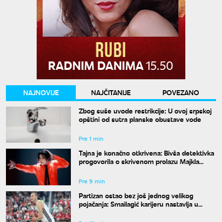
NAJNOVIJE
NAJČITANIJE
POVEZANO
Zbog suše uvode restrikcije: U ovoj srpskoj
opštini od sutra planske obustave vode
Pre 1 min
Tajna je konačno otkrivena: Bivša detektivka
progovorila o skrivenom prolazu Majkla
Džeksona
Pre 9 min
Partizan ostao bez još jednog velikog
pojačanja: Smailagić karijeru nastavlja u
Galatasaraju