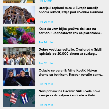
Pre 10 min
Istorijski toplotni talas u Evropi: Austrija
oborila rekord, Italija pod crvenim alarmom
Pre 20 min
Kako da vam biljke prežive dok ste na
odmoru? Jednostavan trik sa plastičnom
kesom učiniće čuda za vaše cveće
Pre 24 min
Dobre vesti za roditelje: Ovaj grad u Srbiji
isplaćuje po 20.000 dinara za svakog
osnovca
Pre 32 min
Oglasio se verenik Mine Kostić: Nakon
drame sa bolnicom, Kasper poručio samo
jedno
Pre 39 min
Novi pritisak na Havanu: SAD uvele nove
sancije za državljane i entitete u Kubi
Pre 39 min