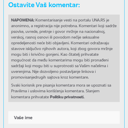
Ostavite Vaš komentar:
NAPOMENA:
Komentarisanje vesti na portalu UNA.RS je
anonimno, a registracija nije potrebna. Komentari koji sadrže
psovke, uvrede, pretnje i govor mržnje na nacionalnoj,
verskoj, rasnoj osnovi ili povodom nečije seksualne
opredeljenosti neće biti objavljeni. Komentari odražavaju
stavove isključivo njihovih autora, koji zbog govora mržnje
mogu biti i krivično gonjeni. Kao čitatelj prihvatate
mogućnost da među komentarima mogu biti pronađeni
sadržaji koji mogu biti u suprotnosti sa Vašim načelima i
uverenjima. Nije dozvoljeno postavljanje linkova i
promovisanjedrugih sajtova kroz komentare.
Svaki korisnik pre pisanja komentara mora se upoznati sa
Pravilima i uslovima korišćenja komentara. Slanjem
Politiku privatnosti.
komentara prihvatate