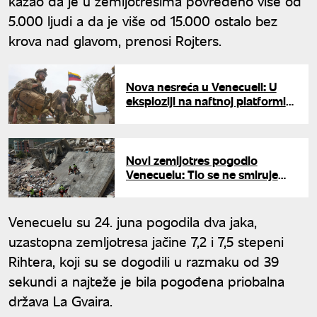
kazao da je u zemljotresima povređeno više od
5.000 ljudi a da je više od 15.000 ostalo bez
krova nad glavom, prenosi Rojters.
Nova nesreća u Venecueli: U
eksploziji na naftnoj platformi
povređeno najmanje osam
radnika
Novi zemljotres pogodio
Venecuelu: Tlo se ne smiruje
nakon razorne katastrofe
Venecuelu su 24. juna pogodila dva jaka,
uzastopna zemljotresa jačine 7,2 i 7,5 stepeni
Rihtera, koji su se dogodili u razmaku od 39
sekundi a najteže je bila pogođena priobalna
država La Gvaira.