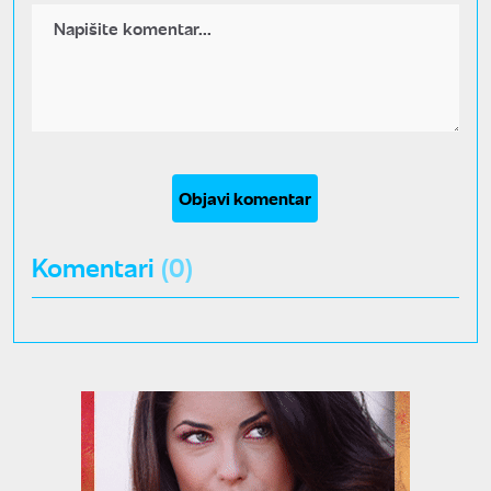
Objavi komentar
Komentari
(0)