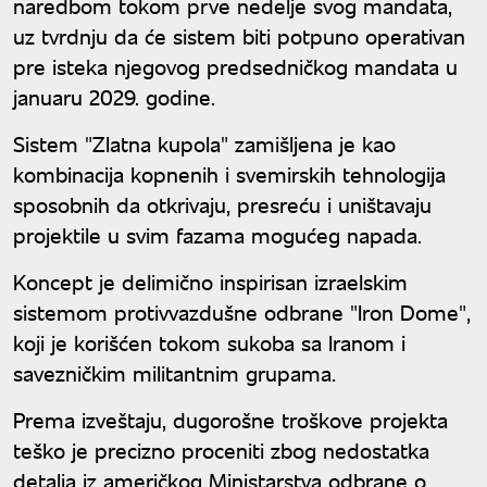
naredbom tokom prve nedelje svog mandata,
uz tvrdnju da će sistem biti potpuno operativan
pre isteka njegovog predsedničkog mandata u
januaru 2029. godine.
Sistem "Zlatna kupola" zamišljena je kao
kombinacija kopnenih i svemirskih tehnologija
sposobnih da otkrivaju, presreću i uništavaju
projektile u svim fazama mogućeg napada.
Koncept je delimično inspirisan izraelskim
sistemom protivvazdušne odbrane "Iron Dome",
koji je korišćen tokom sukoba sa Iranom i
savezničkim militantnim grupama.
Prema izveštaju, dugorošne troškove projekta
teško je precizno proceniti zbog nedostatka
detalja iz američkog Ministarstva odbrane o