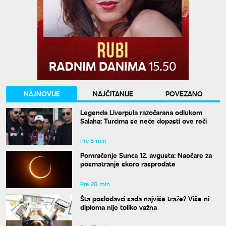
NAJNOVIJE
NAJČITANIJE
POVEZANO
Legenda Liverpula razočarana odlukom
Salaha: Turcima se neće dopasti ove reči
Pre 5 min
Pomračenje Sunca 12. avgusta: Naočare za
posmatranje skoro rasprodate
Pre 20 min
Šta poslodavci sada najviše traže? Više ni
diploma nije toliko važna