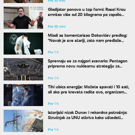
Pre 35 min
Gladijator ponovo u top formi: Rasel Krou
smršao više od 20 kilograma pa zapalio
društvene mreže novim izgledom
Pre 50 min
Mladi as komentarisao Đokovićev predlog:
"Novak je sve stariji, zato nam predlaže
kraće mečeve"
Pre 1 h
Spremaju se za najgori scenario: Pentagon
priprema novu nuklearnu strategiju za
eventualni sukob sa Rusijom i Kinom
Pre 1 h
Tihi ubica energije: Možete spavati i 10 sati,
ali ako pre kreveta radite ovo, organizam
vam se neće oporaviti
Pre 1 h
Istorijski nizak Dunav i rekordna potrošnja:
Stručnjak za UNU otkriva kako uštedeti
struju
Pre 1 h