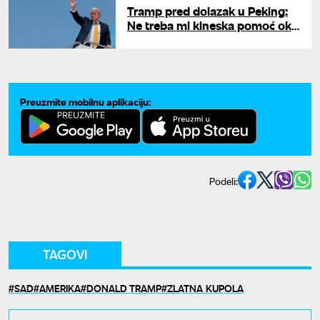
Tramp pred dolazak u Peking:
Ne treba mi kineska pomoć oko
Irana
Preuzmite mobilnu aplikaciju:
Podeli:
TAGOVI
SAD
AMERIKA
DONALD TRAMP
ZLATNA KUPOLA