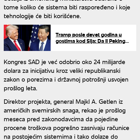
tome koliko će sistema biti raspoređeno i koje
tehnologije će biti korišćene.
Tramp posle devet godina u
gostima kod Sija: Da li Peking
drži ključ za završetak rata u
Iranu?
Kongres SAD je već odobrio oko 24 milijarde
dolara za inicijativu kroz veliki republikanski
zakon o porezima i državnoj potrošnji usvojen
prošlog leta.
Direktor projekta, general Majkl A. Getlen iz
američkih svemirskih snaga, rekao je prošlog
meseca pred zakonodavcima da pojedine
procene troškova pogrešno zasnivaju računice
na postojećim sistemima i tako dolaze do