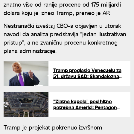
znatno više od ranije procene od 175 milijardi
dolara koju je izneo Tramp, preneo je AP.
Nestranački izveštaj CBO-a objavljen u utorak
navodi da analiza predstavlja "jedan ilustrativan
pristup", a ne zvaničnu procenu konkretnog
plana administracije.
Tramp proglasio Venecuelu za
51. državu SAD: Skandalozna
mapa zapalila društvene mreže
"Zlatna kupola" pod hitno
potrebna Americi: Pentagon
priznao - "PRO sistem pruža
minimalnu zaštitu"
Tramp je projekat pokrenuo izvršnom