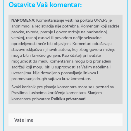
Ostavite Vaš komentar:
NAPOMENA:
Komentarisanje vesti na portalu UNA.RS je
anonimno, a registracija nije potrebna. Komentari koji sadrže
psovke, uvrede, pretnje i govor mržnje na nacionalnoj,
verskoj, rasnoj osnovi ili povodom nečije seksualne
opredeljenosti neće biti objavljeni. Komentari odražavaju
stavove isključivo njihovih autora, koji zbog govora mržnje
mogu biti i krivično gonjeni. Kao čitatelj prihvatate
mogućnost da među komentarima mogu biti pronađeni
sadržaji koji mogu biti u suprotnosti sa Vašim načelima i
uverenjima. Nije dozvoljeno postavljanje linkova i
promovisanjedrugih sajtova kroz komentare.
Svaki korisnik pre pisanja komentara mora se upoznati sa
Pravilima i uslovima korišćenja komentara. Slanjem
Politiku privatnosti.
komentara prihvatate