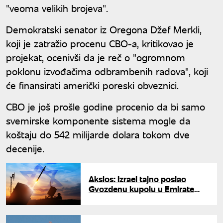
"veoma velikih brojeva".
Demokratski senator iz Oregona Džef Merkli,
koji je zatražio procenu CBO-a, kritikovao je
projekat, ocenivši da je reč o "ogromnom
poklonu izvođačima odbrambenih radova", koji
će finansirati američki poreski obveznici.
CBO je još prošle godine procenio da bi samo
svemirske komponente sistema mogle da
koštaju do 542 milijarde dolara tokom dve
decenije.
Aksios: Izrael tajno poslao
Gvozdenu kupolu u Emirate
radi odbrane od Irana