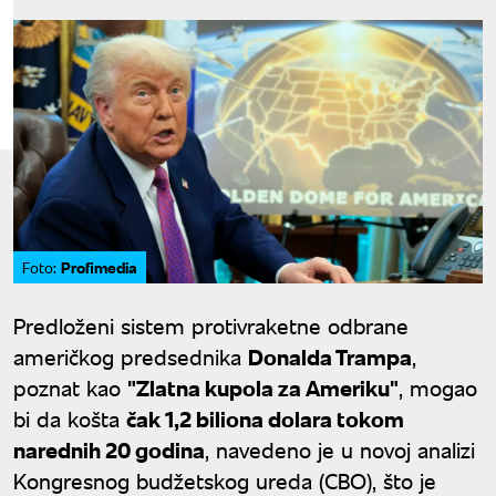
Profimedia
Foto:
Predloženi sistem protivraketne odbrane
američkog predsednika
Donalda Trampa
,
poznat kao
"Zlatna kupola za Ameriku"
, mogao
bi da košta
čak 1,2 biliona dolara tokom
narednih 20 godina
, navedeno je u novoj analizi
Kongresnog budžetskog ureda (CBO), što je