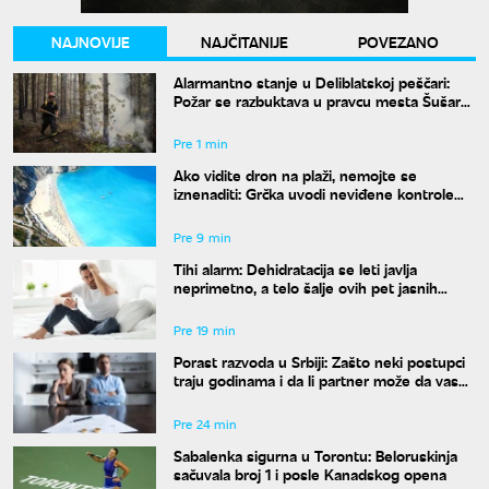
NAJNOVIJE
NAJČITANIJE
POVEZANO
Alarmantno stanje u Deliblatskoj peščari:
Požar se razbuktava u pravcu mesta Šušara,
izgoreo deo objekta
Pre 1 min
Ako vidite dron na plaži, nemojte se
iznenaditi: Grčka uvodi neviđene kontrole
širom zemlje, a kazne su paprene
Pre 9 min
Tihi alarm: Dehidratacija se leti javlja
neprimetno, a telo šalje ovih pet jasnih
znakova pre nego što osetite žeđ
Pre 19 min
Porast razvoda u Srbiji: Zašto neki postupci
traju godinama i da li partner može da vas
"zadrži" u braku?
Pre 24 min
Sabalenka sigurna u Torontu: Beloruskinja
sačuvala broj 1 i posle Kanadskog opena