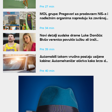
Pre 27 min
MOL grupa: Pregovori sa prodavcem NIS-a i
nadležnim organima napreduju ka završnoj
fazi
Pre 34 min
Novi detalji sudske drame Luke Dončića:
Bivša verenica povukla tužbu ali traži
bogatstvo na sudu u Sloveniji
Pre 39 min
Automobili tokom vrućina postaju usijane
kabine: Automehaničar otkriva kako brzo da
rashladite vozilo
Pre 40 min