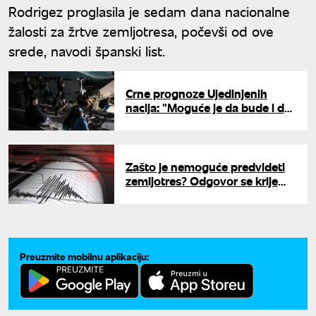
Rodrigez proglasila je sedam dana nacionalne
žalosti za žrtve zemljotresa, počevši od ove
srede, navodi španski list.
Crne prognoze Ujedinjenih
nacija: "Moguće je da bude i do
10.000 poginulih u Venecueli"
Zašto je nemoguće predvideti
zemljotres? Odgovor se krije
duboko ispod Zemlje
Preuzmite mobilnu aplikaciju: