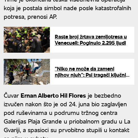
koja je postala simbol nade posle katastrofalnih
potresa, prenosi AP.
Raste broj žrtava zemljotresa u
Venecueli: Poginulo 2.295 ljudi
"Niko ne može da zameni
njihov njuh": Psi tragači ključni
u potrazi za preživelima u
Venecueli
Čuvar
Ernan Alberto Hil Flores
je bezbedno
izvučen nakon što je od 24. juna bio zaglavljen
pod ruševinama u podrumu tržnog centra
Galerijas Plaja Grande u priobalnom gradu u La
Gvariji, a spasioci su prvobitno stupili u kontakt