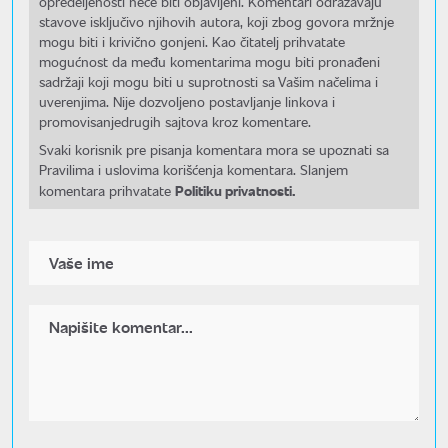
opredeljenosti neće biti objavljeni. Komentari odražavaju
stavove isključivo njihovih autora, koji zbog govora mržnje
mogu biti i krivično gonjeni. Kao čitatelj prihvatate
mogućnost da među komentarima mogu biti pronađeni
sadržaji koji mogu biti u suprotnosti sa Vašim načelima i
uverenjima. Nije dozvoljeno postavljanje linkova i
promovisanjedrugih sajtova kroz komentare.
Svaki korisnik pre pisanja komentara mora se upoznati sa
Pravilima i uslovima korišćenja komentara. Slanjem
Politiku privatnosti.
komentara prihvatate