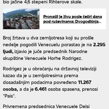
bio jačine 4,6 stepeni Rihterove skale.
Pronašli je živu posle četiri dana
pod ruševinama: Dvogodišnja
devojčica preživela razorni
zemljotres
Broj žrtava u dva zemljotresa koji su prošle
nedelje pogodili Venecuelu porastao je na
2.295
ljudi,
izjavio je juče predsednik Narodne
skupštine Venecuele Horhe Rodrigez.
Rodrigez je u obraćanju na državnoj televiziji
kazao da je u zemljotresima prema
dosadašnjim podacima povređeno
11.267
osoba,
a da je
6.461
osoba spasena, prenosi
"Pais".
Privremena predsednica Venecuele Delsi