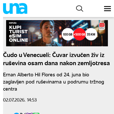
Čudo u Venecueli: Čuvar izvučen živ iz
ruševina osam dana nakon zemljotresa
Ernan Alberto Hil Flores od 24. juna bio
zaglavljen pod ruševinama u podrumu tržnog
centra
02.07.2026. 14:53