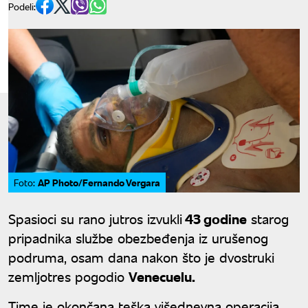
Podeli:
AP Photo/Fernando Vergara
Foto:
Spasioci su rano jutros izvukli
43 godine
starog
pripadnika službe obezbeđenja iz urušenog
podruma, osam dana nakon što je dvostruki
zemljotres pogodio
Venecuelu.
Time je okončana teška višednevna operacija