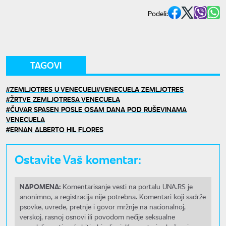
Podeli:
TAGOVI
ZEMLJOTRES U VENECUELI
VENECUELA ZEMLJOTRES
ŽRTVE ZEMLJOTRESA VENECUELA
ČUVAR SPASEN POSLE OSAM DANA POD RUŠEVINAMA
VENECUELA
ERNAN ALBERTO HIL FLORES
Ostavite Vaš komentar:
NAPOMENA:
Komentarisanje vesti na portalu UNA.RS je
anonimno, a registracija nije potrebna. Komentari koji sadrže
psovke, uvrede, pretnje i govor mržnje na nacionalnoj,
verskoj, rasnoj osnovi ili povodom nečije seksualne