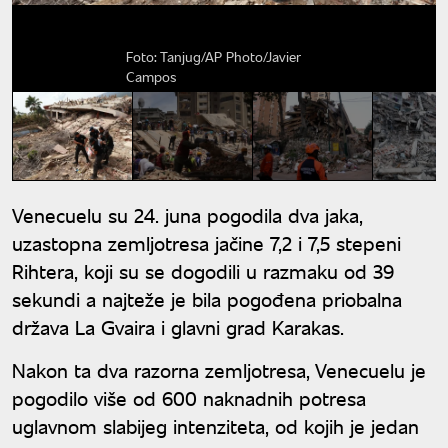
Foto: Tanjug/AP Photo/Javier
Campos
Venecuelu su 24. juna pogodila dva jaka,
uzastopna zemljotresa jačine 7,2 i 7,5 stepeni
Rihtera, koji su se dogodili u razmaku od 39
sekundi a najteže je bila pogođena priobalna
država La Gvaira i glavni grad Karakas.
Nakon ta dva razorna zemljotresa, Venecuelu je
pogodilo više od 600 naknadnih potresa
uglavnom slabijeg intenziteta, od kojih je jedan