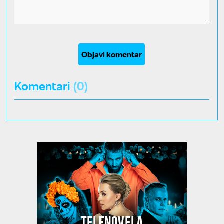
Objavi komentar
Komentari
(0)