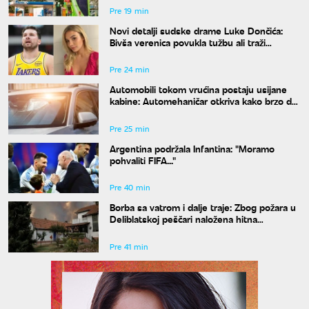
Pre 19 min
Novi detalji sudske drame Luke Dončića:
Bivša verenica povukla tužbu ali traži
bogatstvo na sudu u Sloveniji
Pre 24 min
Automobili tokom vrućina postaju usijane
kabine: Automehaničar otkriva kako brzo da
rashladite vozilo
Pre 25 min
Argentina podržala Infantina: "Moramo
pohvaliti FIFA..."
Pre 40 min
Borba sa vatrom i dalje traje: Zbog požara u
Deliblatskoj peščari naložena hitna
evakuacija
Pre 41 min