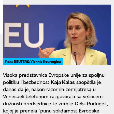
REUTERS/Yiannis Kourtoglou
Foto:
Visoka predstavnica Evropske unije za spoljnu
politiku i bezbednost
Kaja Kalas
saopštila je
danas da je, nakon razornih zemljotresa u
Venecueli telefonom razgovarala sa vršiocem
dužnosti predsednice te zemlje Delsi Rodrigez,
kojoj je prenela "punu solidarnost Evropske