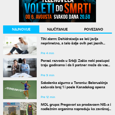
NAJNOVIJE
NAJČITANIJE
POVEZANO
Tihi alarm: Dehidratacija se leti javlja
neprimetno, a telo šalje ovih pet jasnih
znakova pre nego što osetite žeđ
Pre 4 min
Porast razvoda u Srbiji: Zašto neki postupci
traju godinama i da li partner može da vas
"zadrži" u braku?
Pre 9 min
Sabalenka sigurna u Torontu: Beloruskinja
sačuvala broj 1 i posle Kanadskog opena
Pre 12 min
MOL grupa: Pregovori sa prodavcem NIS-a i
nadležnim organima napreduju ka završnoj
fazi