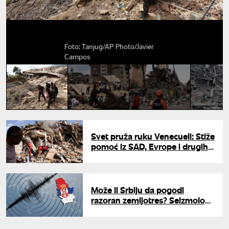
Foto: Tanjug/AP Photo/Javier
Campos
Svet pruža ruku Venecueli: Stiže
pomoć iz SAD, Evrope i drugih
zemalja posle razornog
zemljotresa
Može li Srbiju da pogodi
razoran zemljotres? Seizmolog
otkrila šta je realno očekivati