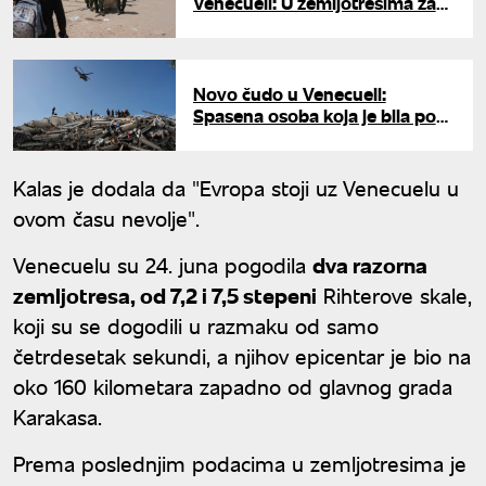
Venecueli: U zemljotresima za
sada poginulo 1.430 ljudi
Novo čudo u Venecueli:
Spasena osoba koja je bila pod
ruševinama gotovo tri dana
Kalas je dodala da "Evropa stoji uz Venecuelu u
ovom času nevolje".
Venecuelu su 24. juna pogodila
dva razorna
zemljotresa, od 7,2 i 7,5 stepeni
Rihterove skale,
koji su se dogodili u razmaku od samo
četrdesetak sekundi, a njihov epicentar je bio na
oko 160 kilometara zapadno od glavnog grada
Karakasa.
Prema poslednjim podacima u zemljotresima je