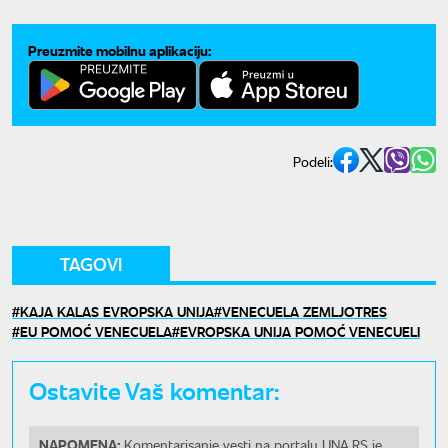
Preuzmite mobilnu aplikaciju:
Podeli:
TAGOVI
KAJA KALAS EVROPSKA UNIJA
VENECUELA ZEMLJOTRES
EU POMOĆ VENECUELA
EVROPSKA UNIJA POMOĆ VENECUELI
Ostavite Vaš komentar:
NAPOMENA:
Komentarisanje vesti na portalu UNA.RS je