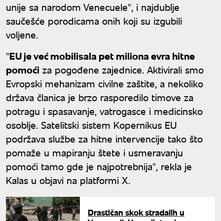
unije sa narodom Venecuele", i najdublje
saučešće porodicama onih koji su izgubili
voljene.
"
EU je već mobilisala pet miliona evra hitne
pomoći
za pogođene zajednice. Aktivirali smo
Evropski mehanizam civilne zaštite, a nekoliko
država članica je brzo rasporedilo timove za
potragu i spasavanje, vatrogasce i medicinsko
osoblje. Satelitski sistem Kopernikus EU
podržava službe za hitne intervencije tako što
pomaže u mapiranju štete i usmeravanju
pomoći tamo gde je najpotrebnija", rekla je
Kalas u objavi na platformi X.
Drastičan skok stradalih u