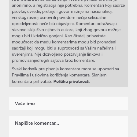
anonimno, a registracija nije potrebna. Komentari koji sadrže
psovke, uvrede, pretnje i govor mržnje na nacionalnoj,
verskoj, rasnoj osnovi ili povodom nečije seksualne
opredeljenosti neće biti objavljeni. Komentari odražavaju
stavove isključivo njihovih autora, koji zbog govora mržnje
mogu biti i krivično gonjeni. Kao čitatelj prihvatate
mogućnost da među komentarima mogu biti pronađeni
sadržaji koji mogu biti u suprotnosti sa Vašim načelima i
uverenjima. Nije dozvoljeno postavljanje linkova i
promovisanjedrugih sajtova kroz komentare.
Svaki korisnik pre pisanja komentara mora se upoznati sa
Pravilima i uslovima korišćenja komentara. Slanjem
Politiku privatnosti.
komentara prihvatate