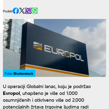
Podeli:
Shutterstock
Foto:
U operaciji Globalni lanac, koju je podržao
Evropol
, uhapšeno je više od 1.000
osumnjičenih i otkriveno više od 2.000
potencijalnih žrtava trgovine ljudima radi