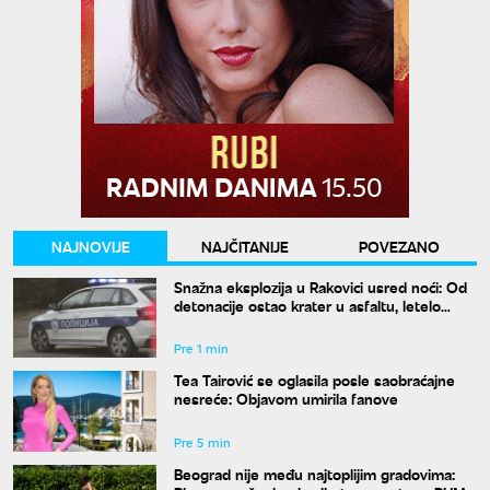
NAJNOVIJE
NAJČITANIJE
POVEZANO
Snažna eksplozija u Rakovici usred noći: Od
detonacije ostao krater u asfaltu, letelo
staklo
Pre 1 min
Tea Tairović se oglasila posle saobraćajne
nesreće: Objavom umirila fanove
Pre 5 min
Beograd nije među najtoplijim gradovima: