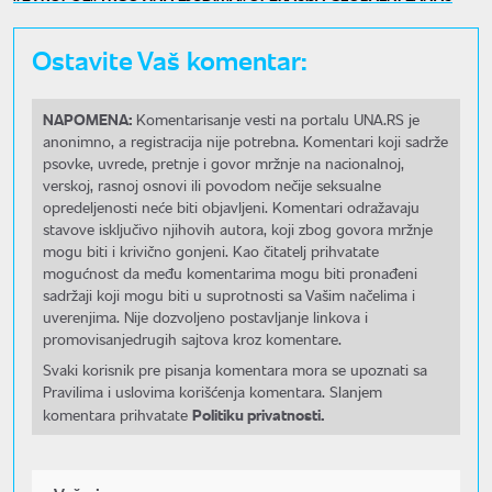
Ostavite Vaš komentar:
NAPOMENA:
Komentarisanje vesti na portalu UNA.RS je
anonimno, a registracija nije potrebna. Komentari koji sadrže
psovke, uvrede, pretnje i govor mržnje na nacionalnoj,
verskoj, rasnoj osnovi ili povodom nečije seksualne
opredeljenosti neće biti objavljeni. Komentari odražavaju
stavove isključivo njihovih autora, koji zbog govora mržnje
mogu biti i krivično gonjeni. Kao čitatelj prihvatate
mogućnost da među komentarima mogu biti pronađeni
sadržaji koji mogu biti u suprotnosti sa Vašim načelima i
uverenjima. Nije dozvoljeno postavljanje linkova i
promovisanjedrugih sajtova kroz komentare.
Svaki korisnik pre pisanja komentara mora se upoznati sa
Pravilima i uslovima korišćenja komentara. Slanjem
Politiku privatnosti.
komentara prihvatate