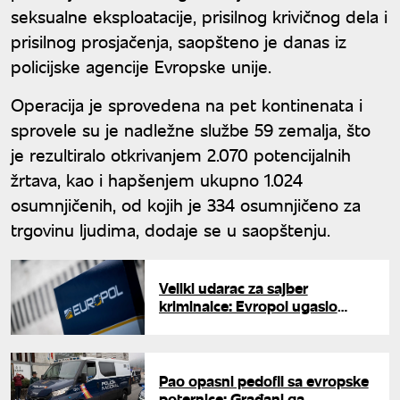
seksualne eksploatacije, prisilnog krivičnog dela i
prisilnog prosjačenja, saopšteno je danas iz
policijske agencije Evropske unije.
Operacija je sprovedena na pet kontinenata i
sprovele su je nadležne službe 59 zemalja, što
je rezultiralo otkrivanjem 2.070 potencijalnih
žrtava, kao i hapšenjem ukupno 1.024
osumnjičenih, od kojih je 334 osumnjičeno za
trgovinu ljudima, dodaje se u saopštenju.
Veliki udarac za sajber
kriminalce: Evropol ugasio
stotine servera i zaplenio
kriptovalute vredne 41 milion
evra
Pao opasni pedofil sa evropske
poternice: Građani ga