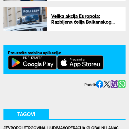
Velika akcija Europola:
Razbijena ćelija Balkanskog
kartela, 12 osoba iza rešetaka
Preuzmite mobilnu aplikaciju:
Podeli:
TAGOVI
EVROPOL
TRGOVINA LJUDIMA
OPERACIJA GLOBALNI LANAC