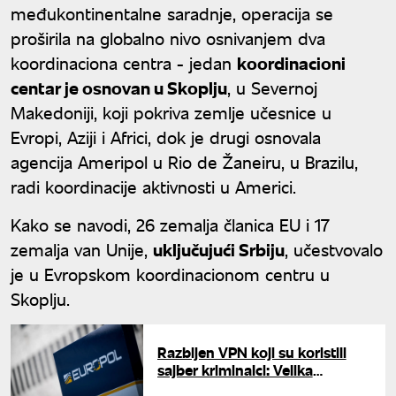
međukontinentalne saradnje, operacija se
proširila na globalno nivo osnivanjem dva
koordinaciona centra - jedan
koordinacioni
centar je osnovan u Skoplju
, u Severnoj
Makedoniji, koji pokriva zemlje učesnice u
Evropi, Aziji i Africi, dok je drugi osnovala
agencija Ameripol u Rio de Žaneiru, u Brazilu,
radi koordinacije aktivnosti u Americi.
Kako se navodi, 26 zemalja članica EU i 17
zemalja van Unije,
uključujući Srbiju
, učestvovalo
je u Evropskom koordinacionom centru u
Skoplju.
Razbijen VPN koji su koristili
sajber kriminalci: Velika
operacija širom Evrope