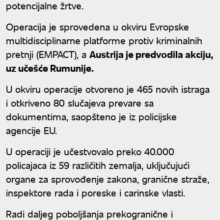
potencijalne žrtve.
Operacija je sprovedena u okviru Evropske
multidisciplinarne platforme protiv kriminalnih
pretnji (EMPACT), a
Austrija je predvodila akciju,
uz učešće Rumunije.
U okviru operacije otvoreno je 465 novih istraga
i otkriveno 80 slučajeva prevare sa
dokumentima, saopšteno je iz policijske
agencije EU.
U operaciji je učestvovalo preko 40.000
policajaca iz 59 različitih zemalja, uključujući
organe za sprovođenje zakona, granične straže,
inspektore rada i poreske i carinske vlasti.
Radi daljeg poboljšanja prekogranične i