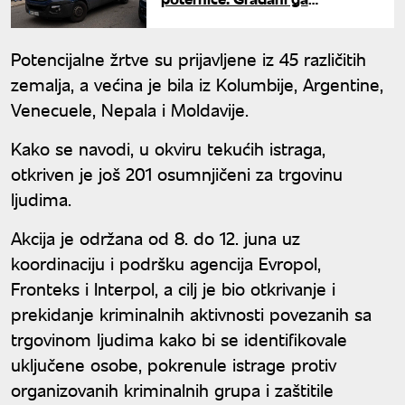
prepoznali, uhapšen na
Tenerifima
Potencijalne žrtve su prijavljene iz 45 različitih
zemalja, a većina je bila iz Kolumbije, Argentine,
Venecuele, Nepala i Moldavije.
Kako se navodi, u okviru tekućih istraga,
otkriven je još 201 osumnjičeni za trgovinu
ljudima.
Akcija je održana od 8. do 12. juna uz
koordinaciju i podršku agencija Evropol,
Fronteks i Interpol, a cilj je bio otkrivanje i
prekidanje kriminalnih aktivnosti povezanih sa
trgovinom ljudima kako bi se identifikovale
uključene osobe, pokrenule istrage protiv
organizovanih kriminalnih grupa i zaštitile