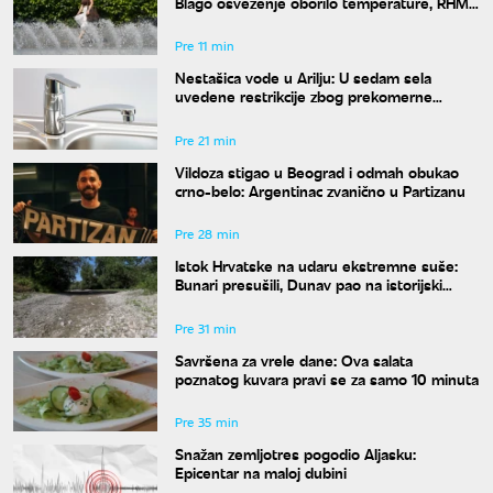
Blago osveženje oborilo temperature, RHMZ
najavljuje novi toplotni talas
Pre 11 min
Nestašica vode u Arilju: U sedam sela
uvedene restrikcije zbog prekomerne
potrošnje
Pre 21 min
Vildoza stigao u Beograd i odmah obukao
crno-belo: Argentinac zvanično u Partizanu
Pre 28 min
Istok Hrvatske na udaru ekstremne suše:
Bunari presušili, Dunav pao na istorijski
minimum
Pre 31 min
Savršena za vrele dane: Ova salata
poznatog kuvara pravi se za samo 10 minuta
Pre 35 min
Snažan zemljotres pogodio Aljasku:
Epicentar na maloj dubini