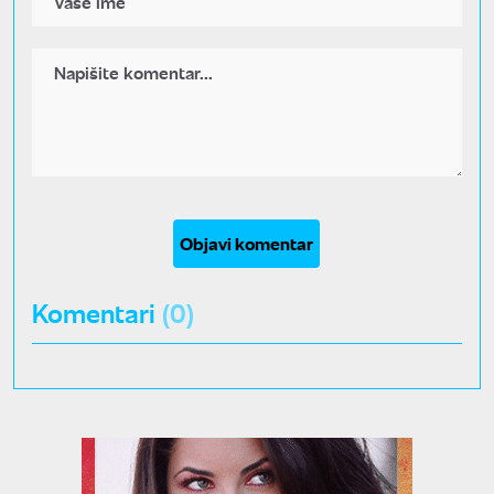
Objavi komentar
Komentari
(0)