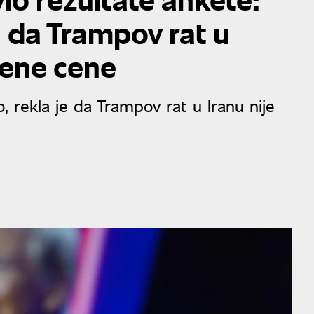
u da Trampov rat u
ćene cene
, rekla je da Trampov rat u Iranu nije