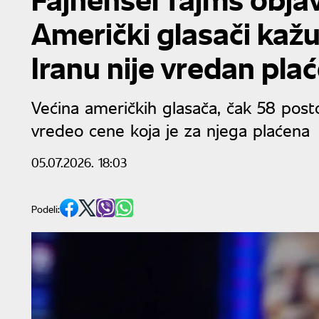
Američki glasači kaž
Iranu nije vredan pla
Većina američkih glasača, čak 58 posto
vredeo cene koja je za njega plaćena
05.07.2026. 18:03
Podeli: