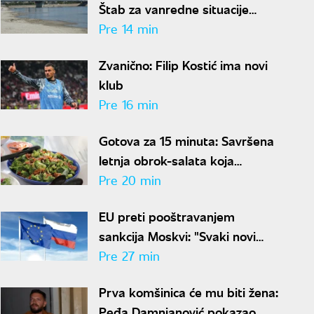
Štab za vanredne situacije
zabranio nepotrebnu potrošnju
Pre 14 min
vode
Zvanično: Filip Kostić ima novi
klub
Pre 16 min
Gotova za 15 minuta: Savršena
letnja obrok-salata koja
osvežava, dugo drži sitost i ima
Pre 20 min
malo kalorija
EU preti pooštravanjem
sankcija Moskvi: "Svaki novi
napad na Ukrajinu dodatni je
Pre 27 min
razlog za pritisak"
Prva komšinica će mu biti žena:
Peđa Damnjanović pokazao