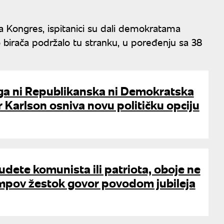
za Kongres, ispitanici su dali demokratama
birača podržalo tu stranku, u poređenju sa 38
ga ni Republikanska ni Demokratska
r Karlson osniva novu političku opciju
dete komunista ili patriota, oboje ne
mpov žestok govor povodom jubileja