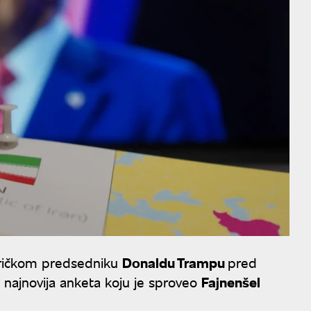
eričkom predsedniku
Donaldu Trampu
pred
 najnovija anketa koju je sproveo
Fajnenšel