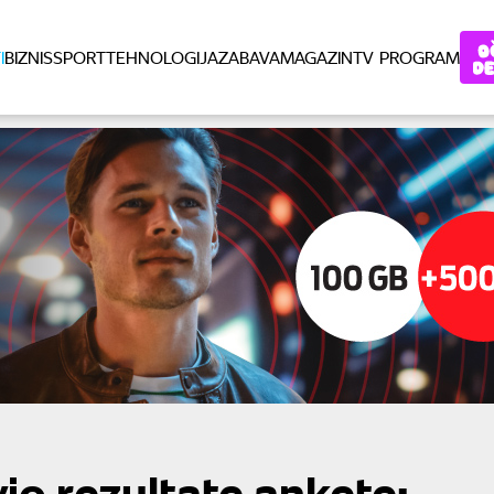
I
BIZNIS
SPORT
TEHNOLOGIJA
ZABAVA
MAGAZIN
TV PROGRAM
io rezultate ankete: