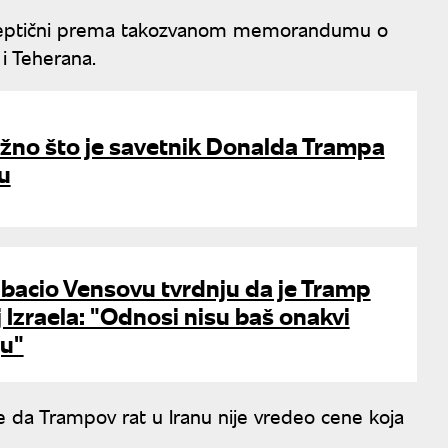
 skeptični prema takozvanom memorandumu o
i Teherana.
ažno što je savetnik Donalda Trampa
u
bacio Vensovu tvrdnju da je Tramp
lj Izraela: "Odnosi nisu baš onakvi
ju"
je da Trampov rat u Iranu nije vredeo cene koja