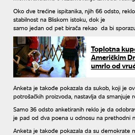
Oko dve trećine ispitanika, njih 66 odsto, reklo 
stabilnost na Bliskom istoku, dok je
samo jedan od pet birača rekao da bi spora
Toplotna kupo
Američkim Dr
umrlo od vru
Anketa je takođe pokazala da sukob, koji je o
potrošačkih proizvoda, nastavlja da smanjuje r
Samo 36 odsto anketiranih reklo je da odobra
je pad od dva poena u odnosu na prethodni
Anketa je takođe pokazala da su demokrate