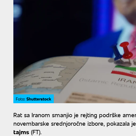
Shutterstock
Foto:
Rat sa Iranom smanjio je rejting podrške am
novembarske srednjoročne izbore, pokazala je
tajms
(FT).