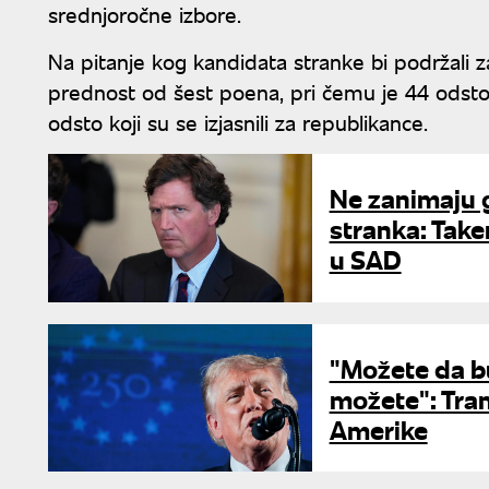
srednjoročne izbore.
Na pitanje kog kandidata stranke bi podržali 
prednost od šest poena, pri čemu je 44 odsto 
odsto koji su se izjasnili za republikance.
Ne zanimaju 
stranka: Take
u SAD
"Možete da bu
možete": Tra
Amerike