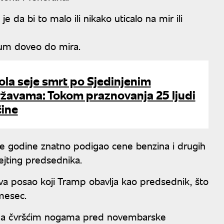
je da bi to malo ili nikako uticalo na mir ili
zum doveo do mira.
la seje smrt po Sjedinjenim
žavama: Tokom praznovanja 25 ljudi
ćine
ve godine znatno podigao cene benzina i drugih
ejting predsednika.
va posao koji Tramp obavlja kao predsednik, što
 mesec.
 na čvršćim nogama pred novembarske