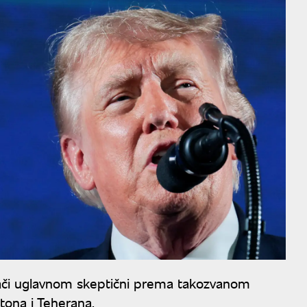
rači uglavnom skeptični prema takozvanom
ona i Teherana.