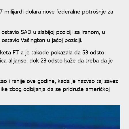
7 milijardi dolara nove federalne potrošnje za
ostavio SAD u slabijoj poziciji sa Iranom, u
ostavio Vašington u jačoj poziciji.
keta FT-a je takođe pokazala da 53 odsto
ca alijanse, dok 23 odsto kaže da treba da je
o i ranije ove godine, kada je nazvao taj savez
nike zbog odbijanja da se pridruže američkoj