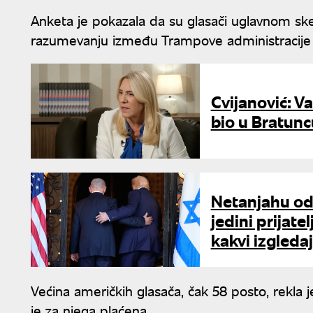
Anketa je pokazala da su glasači uglavnom
razumevanju između Trampove administracije 
Cvijanović: V
bio u Bratunc
Netanjahu od
jedini prijate
kakvi izgleda
Većina američkih glasača, čak 58 posto, rekla 
je za njega plaćena.