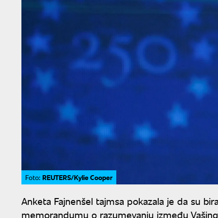
REUTERS/Kylie Cooper
Foto:
Anketa Fajnenšel tajmsa pokazala je da su bi
memorandumu o razumevanju između Vašingt