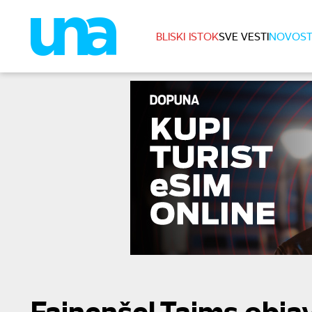
BLISKI ISTOK
SVE VESTI
NOVOST
Fajnenšel Tajms objav