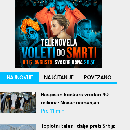
NAJNOVIJE
NAJČITANIJE
POVEZANO
Raspisan konkurs vredan 40
miliona: Novac namenjen
stočarima u Vojvodini
Pre 11 min
Toplotni talas i dalje preti Srbiji: