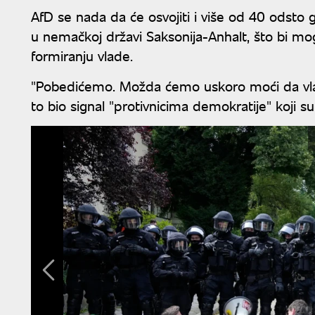
AfD se nada da će osvojiti i više od 40 odsto
u nemačkoj državi Saksonija-Anhalt, što bi moglo
formiranju vlade.
"Pobedićemo. Možda ćemo uskoro moći da vlada
to bio signal "protivnicima demokratije" koji 