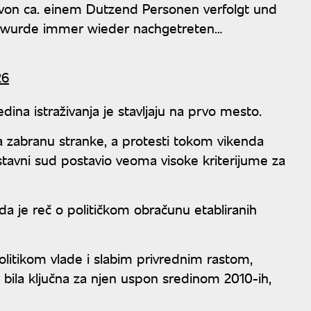
 von ca. einem Dutzend Personen verfolgt und
n wurde immer wieder nachgetreten…
26
ina istraživanja je stavljaju na prvo mesto.
a zabranu stranke, a protesti tokom vikenda
stavni sud postavio veoma visoke kriterijume za
 da je reč o političkom obračunu etabliranih
litikom vlade i slabim privrednim rastom,
je bila ključna za njen uspon sredinom 2010-ih,