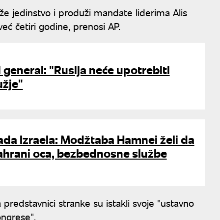
že jedinstvo i produži mandate liderima Alis
već četiri godine, prenosi AP.
i general: "Rusija neće upotrebiti
užje"
ada Izraela: Modžtaba Hamnei želi da
sahrani oca, bezbednosne službe
redstavnici stranke su istakli svoje "ustavno
ongrese".