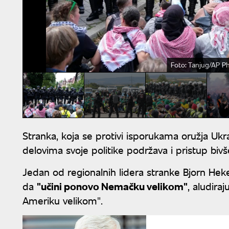
Foto: Tanjug/AP P
Stranka, koja se protivi isporukama oružja Ukraji
delovima svoje politike podržava i pristup b
Jedan od regionalnih lidera stranke Bjorn Heke
da
"učini ponovo Nemačku velikom"
, aludira
Ameriku velikom".