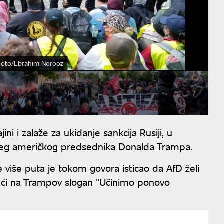
hoto/Ebrahim Norooz
ni i zalaže za ukidanje sankcija Rusiji, u
ivšeg američkog predsednika Donalda Trampa.
 više puta je tokom govora isticao da AfD želi
jući na Trampov slogan "Učinimo ponovo