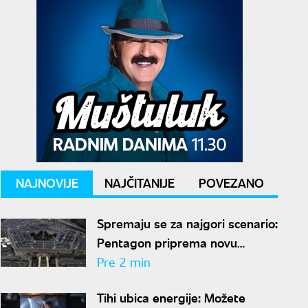
NAJNOVIJE
NAJČITANIJE
POVEZANO
Spremaju se za najgori scenario:
Pentagon priprema novu
nuklearnu strategiju za
Pre 2 min
eventualni sukob sa Rusijom i
Tihi ubica energije: Možete
Kinom