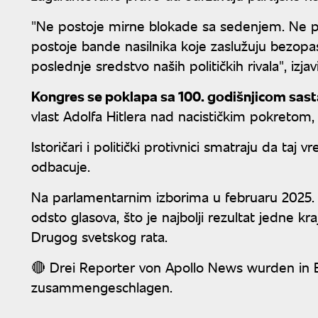
"Ne postoje mirne blokade sa sedenjem. Ne p
postoje bande nasilnika koje zaslužuju bezopasa
poslednje sredstvo naših političkih rivala", izj
Kongres se poklapa sa 100. godišnjicom sastan
vlast Adolfa Hitlera nad nacističkim pokretom,
Istoričari i politički protivnici smatraju da ta
odbacuje.
Na parlamentarnim izborima u februaru 2025. 
odsto glasova, što je najbolji rezultat jedne 
Drugog svetskog rata.
🔴 Drei Reporter von Apollo News wurden in E
zusammengeschlagen.