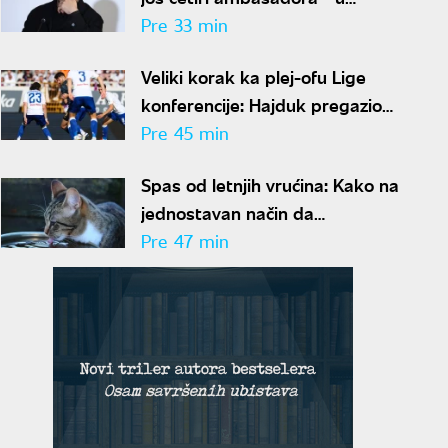
Hrvatskoj, Albaniji, Crnoj Gori i
Pre 33 min
Pakistanu
Veliki korak ka plej-ofu Lige
konferencije: Hajduk pregazio
Žalgiris u Litvaniji
Pre 45 min
Spas od letnjih vrućina: Kako na
jednostavan način da
podstaknete mačku da pije više
Pre 47 min
vode