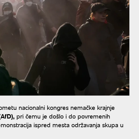
ometu nacionalni kongres nemačke krajnje
(AfD),
pri čemu je došlo i do povremenih
emonstracija ispred mesta održavanja skupa u