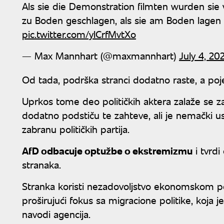
Als sie die Demonstration filmten wurden sie
zu Boden geschlagen, als sie am Boden lage
pic.twitter.com/yICrfMvtXo
— Max Mannhart (@maxmannhart)
July 4, 20
Od tada, podrška stranci dodatno raste, a pojed
Uprkos tome deo političkih aktera zalaže se z
dodatno podstiču te zahteve, ali je nemački u
zabranu političkih partija.
AfD odbacuje optužbe o ekstremizmu
i tvrdi
stranaka.
Stranka koristi nezadovoljstvo ekonomskom po
proširujući fokus sa migracione politike, koja 
navodi agencija.