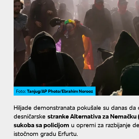
Tanjug/AP Photo/Ebrahim Norooz
Foto:
Hiljade demonstranata pokušale su danas da 
desničarske
stranke Alternativa za Nemačku 
sukoba sa policijom
u opremi za razbijanje d
istočnom gradu Erfurtu.