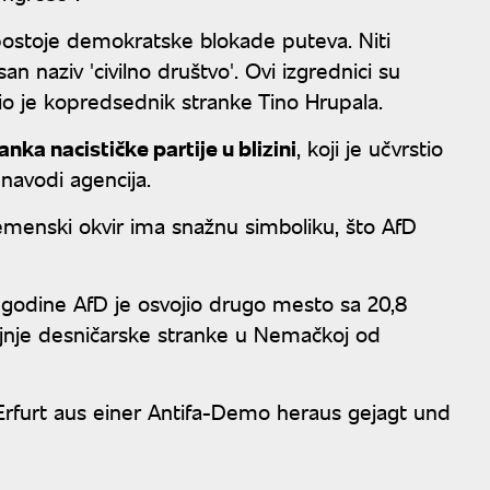
ostoje demokratske blokade puteva. Niti
n naziv 'civilno društvo'. Ovi izgrednici su
avio je kopredsednik stranke Tino Hrupala.
ka nacističke partije u blizini
, koji je učvrstio
 navodi agencija.
j vremenski okvir ima snažnu simboliku, što AfD
godine AfD je osvojio drugo mesto sa 20,8
krajnje desničarske stranke u Nemačkoj od
rfurt aus einer Antifa-Demo heraus gejagt und