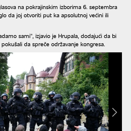
 glasova na pokrajinskim izborima 6. septembra
 da joj otvoriti put ka apsolutnoj većini ili
mo sami", izjavio je Hrupala, dodajući da bi
su pokušali da spreče održavanje kongresa.
1/8