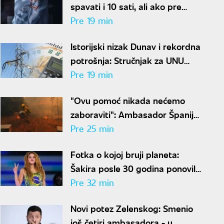
spavati i 10 sati, ali ako pre
kreveta radite ovo, organizam
Pre 19 min
vam se neće oporaviti
Istorijski nizak Dunav i rekordna
potrošnja: Stručnjak za UNU
otkriva kako uštedeti struju
Pre 19 min
"Ovu pomoć nikada nećemo
zaboraviti": Ambasador Španije
zahvalio Srbiji na borbi protiv
Pre 25 min
požara
Fotka o kojoj bruji planeta:
Šakira posle 30 godina ponovila
istu pozu, ljudi u čudu - "Kako je
Pre 32 min
moguće"
Novi potez Zelenskog: Smenio
još četiri ambasadora - u