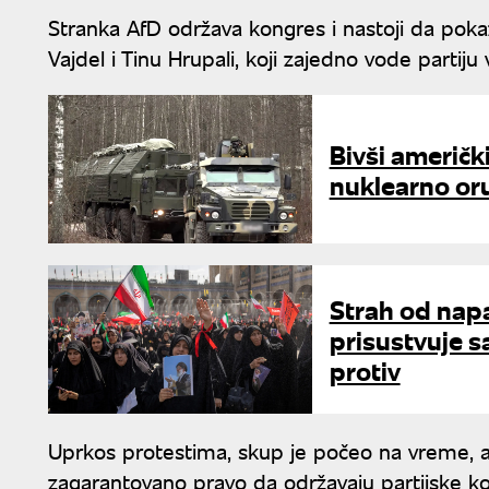
Stranka AfD održava kongres i nastoji da poka
Vajdel i Tinu Hrupali, koji zajedno vode partiju 
Bivši američk
nuklearno or
Strah od nap
prisustvuje 
protiv
Uprkos protestima, skup je počeo na vreme, a p
zagarantovano pravo da održavaju partijske k