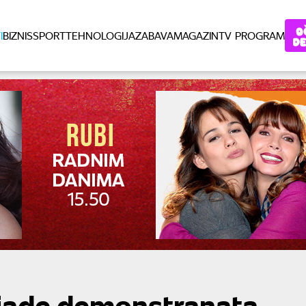
I
BIZNIS
SPORT
TEHNOLOGIJA
ZABAVA
MAGAZIN
TV PROGRAM
ljade demonstranata