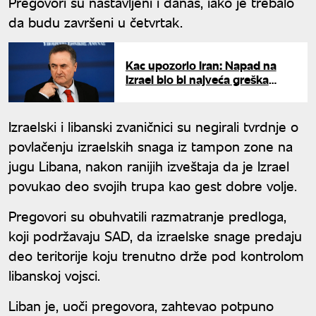
Pregovori su nastavljeni i danas, iako je trebalo
da budu završeni u četvrtak.
Kac upozorio Iran: Napad na
Izrael bio bi najveća greška
Teherana
Izraelski i libanski zvaničnici su negirali tvrdnje o
povlačenju izraelskih snaga iz tampon zone na
jugu Libana, nakon ranijih izveštaja da je Izrael
povukao deo svojih trupa kao gest dobre volje.
Pregovori su obuhvatili razmatranje predloga,
koji podržavaju SAD, da izraelske snage predaju
deo teritorije koju trenutno drže pod kontrolom
libanskoj vojsci.
Liban je, uoči pregovora, zahtevao potpuno