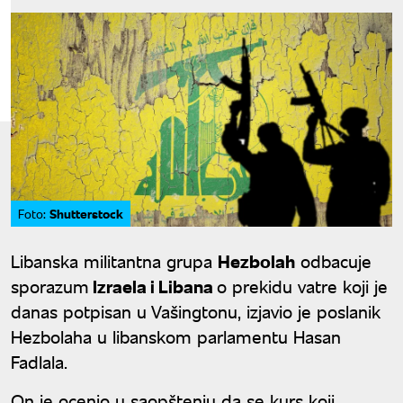
Shutterstock
Foto:
Libanska militantna grupa
Hezbolah
odbacuje
sporazum
Izraela i Libana
o prekidu vatre koji je
danas potpisan u Vašingtonu, izjavio je poslanik
Hezbolaha u libanskom parlamentu Hasan
Fadlala.
On je ocenio u saopštenju da se kurs koji