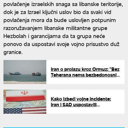
povlačenje izraelskih snaga sa libanske teritorije,
dok je za Izrael ključni uslov bio da svaki vid
povlačenja mora da bude uslovljen potpunim
razoružavanjem libanske militantne grupe
Hezbolah i garancijama da ta grupa neće
ponovo da uspostavi svoje vojno prisustvo duž
granice.
Iran o prolazu kroz Ormuz: "Bez
Teherana nema bezbedonosnih
garancija"
Kako izbeći vojne incidente:
Iran i SAD uspostavili
komunikacioni kanal u
Ormuskom moreuzu