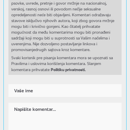
psovke, uvrede, pretnje i govor mržnje na nacionalnoj,
verskoj, rasnoj osnovi ili povodom nečije seksualne
opredeljenosti neće biti objavljeni. Komentari odražavaju
stavove isključivo njihovih autora, koji zbog govora mržnje
mogu biti i krivično gonjeni. Kao čitatelj prihvatate
mogućnost da među komentarima mogu biti pronađeni
sadržaji koji mogu biti u suprotnosti sa Vašim načelima i
uverenjima. Nije dozvoljeno postavljanje linkova i
promovisanjedrugih sajtova kroz komentare.
Svaki korisnik pre pisanja komentara mora se upoznati sa
Pravilima i uslovima korišćenja komentara. Slanjem
Politiku privatnosti.
komentara prihvatate