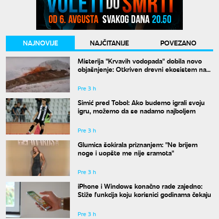
NAJNOVIJE
NAJČITANIJE
POVEZANO
Misterija "Krvavih vodopada" dobila novo
objašnjenje: Otkriven drevni ekosistem na
Antarktiku
Pre 3 h
Simić pred Tobol: Ako budemo igrali svoju
igru, možemo da se nadamo najboljem
Pre 3 h
Glumica šokirala priznanjem: "Ne brijem
noge i uopšte me nije sramota"
Pre 3 h
iPhone i Windows konačno rade zajedno:
Stiže funkcija koju korisnici godinama čekaju
Pre 3 h