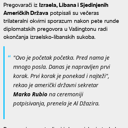
Pregovarači iz
Izraela, Libana i Sjedinjenih
Američkih Država
potpisali su večeras
trilateralni okvirni sporazum nakon pete runde
diplomatskih pregovora u Vašingtonu radi
okončanja izraelsko-libanskih sukoba.
"Ovo je početak početka. Pred nama je
mnogo posla. Danas je napravljen prvi
korak. Prvi korak je ponekad i najteži",
rekao je američki državni sekretar
Marko Rubio
na ceremoniji
potpisivanja, prenela je Al Džazira.