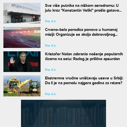
Sve više putnika na niškom aerodromu: U
julu kroz "Konstantin Veliki" prošlo gotovo
50.000 ljudi
Pre 4 h
Crveno-bela porodica ponovo u humanoj
misiji: Organizuje se akcija dobrovoljnog
davanja krvi
Pre 4 h
Kristofer Nolan zabranio nošenje popularnih
čizama na setu: Razlog je prilično apsurdan
Pre 4 h
Ekstremne vrućine uništavaju useve u Srbiji:
Da li je na pomolu najgora godina za ratare?
Pre 4 h