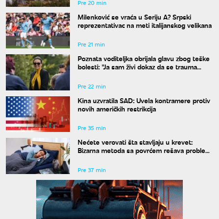
Pre 20 min
Milenković se vraća u Seriju A? Srpski
reprezentativac na meti italijanskog velikana
Pre 21 min
Poznata voditeljka obrijala glavu zbog teške
bolesti: "Ja sam živi dokaz da se trauma
može prevazići"
Pre 22 min
Kina uzvratila SAD: Uvela kontramere protiv
novih američkih restrikcija
Pre 35 min
Nećete verovati šta stavljaju u krevet:
Bizarna metoda sa povrćem rešava problem
znojenja preko noći
Pre 37 min