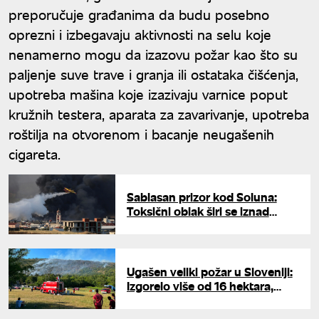
preporučuje građanima da budu posebno
oprezni i izbegavaju aktivnosti na selu koje
nenamerno mogu da izazovu požar kao što su
paljenje suve trave i granja ili ostataka čišćenja,
upotreba mašina koje izazivaju varnice poput
kružnih testera, aparata za zavarivanje, upotreba
roštilja na otvorenom i bacanje neugašenih
cigareta.
Sablasan prizor kod Soluna:
Toksični oblak širi se iznad
grada, naređena hitna
evakuacija meštana
Ugašen veliki požar u Sloveniji:
Izgorelo više od 16 hektara,
pronađene granate iz Prvog
svetskog rata