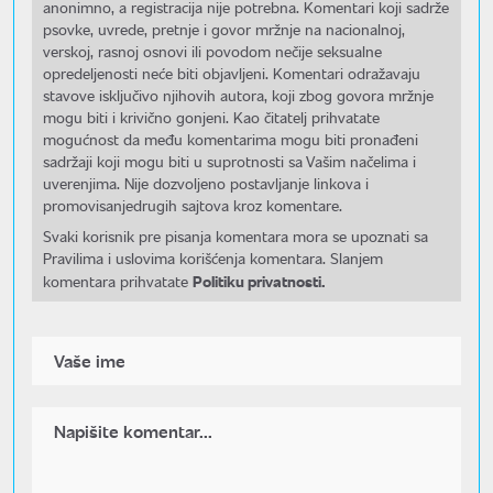
anonimno, a registracija nije potrebna. Komentari koji sadrže
psovke, uvrede, pretnje i govor mržnje na nacionalnoj,
verskoj, rasnoj osnovi ili povodom nečije seksualne
opredeljenosti neće biti objavljeni. Komentari odražavaju
stavove isključivo njihovih autora, koji zbog govora mržnje
mogu biti i krivično gonjeni. Kao čitatelj prihvatate
mogućnost da među komentarima mogu biti pronađeni
sadržaji koji mogu biti u suprotnosti sa Vašim načelima i
uverenjima. Nije dozvoljeno postavljanje linkova i
promovisanjedrugih sajtova kroz komentare.
Svaki korisnik pre pisanja komentara mora se upoznati sa
Pravilima i uslovima korišćenja komentara. Slanjem
Politiku privatnosti.
komentara prihvatate