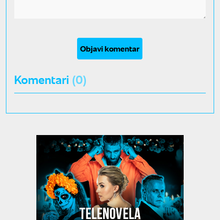
Objavi komentar
Komentari
(0)