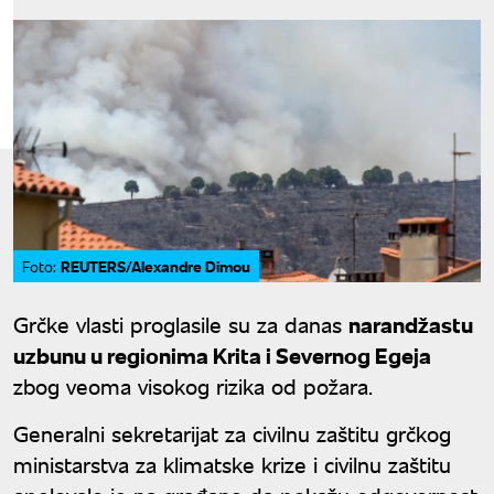
REUTERS/Alexandre Dimou
Foto:
Grčke vlasti proglasile su za danas
narandžastu
uzbunu u regionima Krita i Severnog Egeja
zbog veoma visokog rizika od požara.
Generalni sekretarijat za civilnu zaštitu grčkog
ministarstva za klimatske krize i civilnu zaštitu