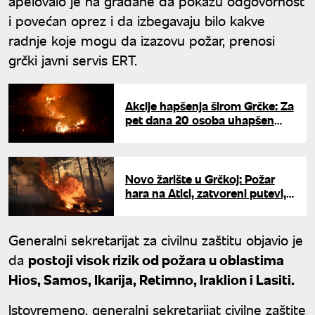
apelovalo je na građane da pokažu odgovornost
i povećan oprez i da izbegavaju bilo kakve
radnje koje mogu da izazovu požar, prenosi
grčki javni servis ERT.
Akcije hapšenja širom Grčke: Za
pet dana 20 osoba uhapšen
zbog izazivanja požara
Novo žarište u Grčkoj: Požar
hara na Atici, zatvoreni putevi,
34 vatrogasna vozila na terenu
Generalni sekretarijat za civilnu zaštitu objavio je
da
postoji visok rizik od požara u oblastima
Hios, Samos, Ikarija, Retimno, Iraklion i Lasiti.
Istovremeno, generalni sekretarijat civilne zaštite