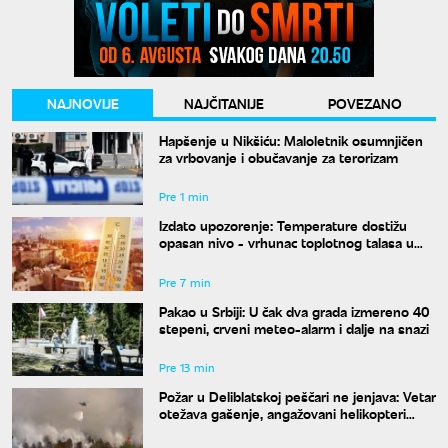
NAJNOVIJE
NAJČITANIJE
POVEZANO
Hapšenje u Nikšiću: Maloletnik osumnjičen
za vrbovanje i obučavanje za terorizam
Pre 1 min
Izdato upozorenje: Temperature dostižu
opasan nivo - vrhunac toplotnog talasa u
Srbiji
Pre 7 min
Pakao u Srbiji: U čak dva grada izmereno 40
stepeni, crveni meteo-alarm i dalje na snazi
Pre 13 min
Požar u Deliblatskoj peščari ne jenjava: Vetar
otežava gašenje, angažovani helikopteri
MUP-a