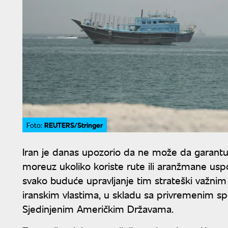
REUTERS/Stringer
Foto:
Iran je danas upozorio da ne može da garant
moreuz ukoliko koriste rute ili aranžmane uspo
svako buduće upravljanje tim strateški važn
iranskim vlastima, u skladu sa privremenim s
Sjedinjenim Američkim Državama.