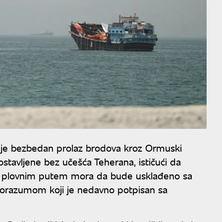
uje bezbedan prolaz brodova kroz Ormuski
stavljene bez učešća Teherana, ističući da
im plovnim putem mora da bude usklađeno sa
porazumom koji je nedavno potpisan sa