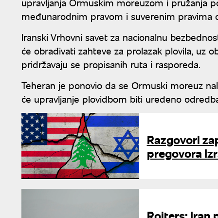
upravljanja Ormuskim moreuzom i pružanja po
međunarodnim pravom i suverenim pravima ob
Iranski Vrhovni savet za nacionalnu bezbednost
će obrađivati zahteve za prolazak plovila, uz
pridržavaju se propisanih ruta i rasporeda.
Teheran je ponovio da se Ormuski moreuz nala
će upravljanje plovidbom biti uređeno odre
Razgovori za
pregovora Izr
Rojters: Iran