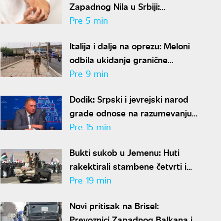
Zapadnog Nila u Srbiji:
Direktorka "Batuta" otkrila
Pre 5 min
kada smo u najvećem riziku od
Italija i dalje na oprezu: Meloni
uboda
odbila ukidanje granične
kontrole prema Španiji pre 15.
Pre 9 min
avgusta
Dodik: Srpski i jevrejski narod
grade odnose na razumevanju i
prijateljstvu
Pre 15 min
Bukti sukob u Jemenu: Huti
rakektirali stambene četvrti i
kamp za raseljena lica, ima
Pre 19 min
mrtvih i ranjenih
Novi pritisak na Brisel:
Prevoznici Zapadnog Balkana i