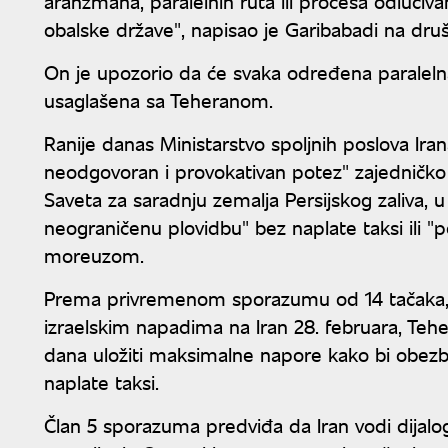
aranžmana, paralelnih ruta ili procesa odlučiva
obalske države", napisao je Garibabadi na dru
On je upozorio da će svaka određena paraleln
usaglašena sa Teheranom.
Ranije danas Ministarstvo spoljnih poslova Iran
neodgovoran i provokativan potez" zajedničko 
Saveta za saradnju zemalja Persijskog zaliva, 
neograničenu plovidbu" bez naplate taksi ili "
moreuzom.
Prema privremenom sporazumu od 14 tačaka, k
izraelskim napadima na Iran 28. februara, Te
dana uložiti maksimalne napore kako bi obez
naplate taksi.
Član 5 sporazuma predviđa da Iran vodi dijal