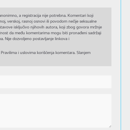
nonimno, a registracija nije potrebna. Komentari koji
noj, verskoj, rasnoj osnovi ili povodom nečije seksualne
stavove isključivo njihovih autora, koji zbog govora mržnje
gućnost da među komentarima mogu biti pronađeni sadržaji
a. Nije dozvoljeno postavljanje linkova i
 Pravilima i uslovima korišćenja komentara. Slanjem