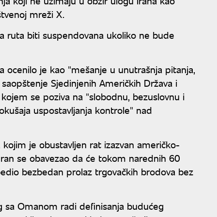
nja koji ne uzimaju u obzir ulogu Irana kao
štvenoj mreži X.
a ruta biti suspendovana ukoliko ne bude
a ocenilo je kao "mešanje u unutrašnja pitanja,
saopštenje Sjedinjenih Američkih Država i
u kojem se poziva na "slobodnu, bezuslovnu i
pokušaja uspostavljanja kontrole" nad
ojim je obustavljen rat izazvan američko-
heran se obavezao da će tokom narednih 60
bedio bezbedan prolaz trgovačkih brodova bez
og sa Omanom radi definisanja budućeg