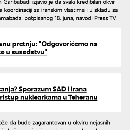
Garibabadi izjavio je da svaki kredibilan okvir
koordinaciji sa iranskim vlastima i u skladu sa
abada, potpisanog 18. juna, navodi Press TV.
asnu pretnju: "Odgovorićemo na
e u susedstvu"
anja? Sporazum SAD i Irana
istup nuklearkama u Teheranu
že da bude zagarantovan u okviru nejasnih