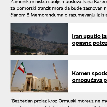
Zamenik ministra spoljnih poslova Irana Kazem 
za pomorski tranzit mora da bude zasnovan na 
članom 5 Memoranduma o razumevanju iz Islam
Iran uputio j
opasne potez
Kamen spotic
omogućava pr
"Bezbedan prolaz kroz Ormuski moreuz ne mo