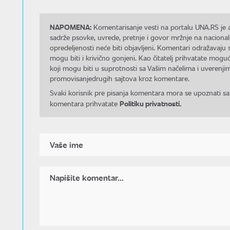
NAPOMENA:
Komentarisanje vesti na portalu UNA.RS je a
sadrže psovke, uvrede, pretnje i govor mržnje na nacional
opredeljenosti neće biti objavljeni. Komentari odražavaju 
mogu biti i krivično gonjeni. Kao čitatelj prihvatate mo
koji mogu biti u suprotnosti sa Vašim načelima i uverenjim
promovisanjedrugih sajtova kroz komentare.
Svaki korisnik pre pisanja komentara mora se upoznati sa
Politiku privatnosti.
komentara prihvatate