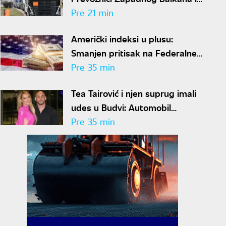
dalje bez rešenja za boravak u
Pre 21 min
Šengenu
Američki indeksi u plusu:
Smanjen pritisak na Federalne
rezerve, investitori ne očekuju
Pre 35 min
povećanje kamata
Tea Tairović i njen suprug imali
udes u Budvi: Automobil
pretrpeo veliku štetu
Pre 35 min