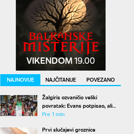
NAJNOVIJE
NAJČITANIJE
POVEZANO
Žalgiris ozvaničio veliki
povratak: Evans potpisao, ali
neće odmah zaigrati
Pre 1 min
Prvi slučajevi groznice