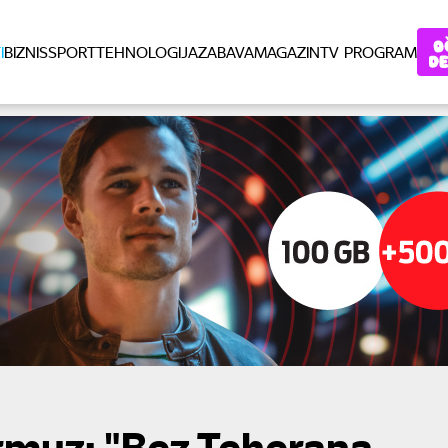
I
BIZNIS
SPORT
TEHNOLOGIJA
ZABAVA
MAGAZIN
TV PROGRAM
Ormuz: "Bez Teherana