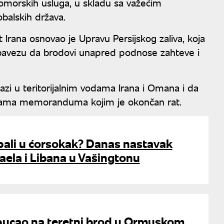
morskih usluga, u skladu sa važećim
alskih država.
 Irana osnovao je Upravu Persijskog zaliva, koja
 obavezu da brodovi unapred podnose zahteve i
zi u teritorijalnim vodama Irana i Omana i da
dbama memoranduma kojim je okončan rat.
pali u ćorsokak? Danas nastavak
aela i Libana u Vašingtonu
 pucao na teretni brod u Ormuskom