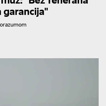
garancija"
sporazumom