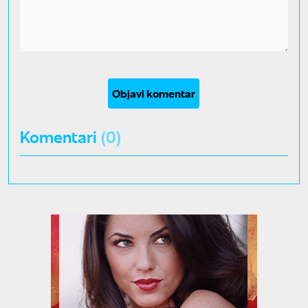
Objavi komentar
Komentari
(0)