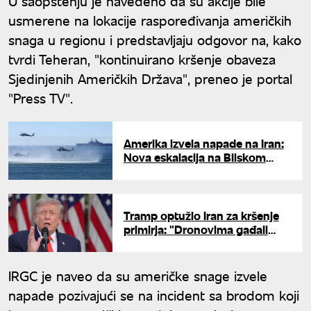
U saopštenju je navedeno da su akcije bile
usmerene na lokacije raspoređivanja američkih
snaga u regionu i predstavljaju odgovor na, kako
tvrdi Teheran, "kontinuirano kršenje obaveza
Sjedinjenih Američkih Država", preneo je portal
"Press TV".
Amerika izvela napade na Iran:
Nova eskalacija na Bliskom
istoku
Tramp optužio Iran za kršenje
primirja: "Dronovima gađali
brodove u Ormuskom
moreuzu"
IRGC je naveo da su američke snage izvele
napade pozivajući se na incident sa brodom koji