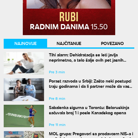
NAJNOVIJE
NAJČITANIJE
POVEZANO
Tihi alarm: Dehidratacija se leti javlja
neprimetno, a telo šalje ovih pet jasnih
znakova pre nego što osetite žeđ
Pre 3 min
Porast razvoda u Srbiji: Zašto neki postupci
traju godinama i da li partner može da vas
"zadrži" u braku?
Pre 8 min
Sabalenka sigurna u Torontu: Beloruskinja
sačuvala broj 1 i posle Kanadskog opena
Pre 11 min
MOL grupa: Pregovori sa prodavcem NIS-a i