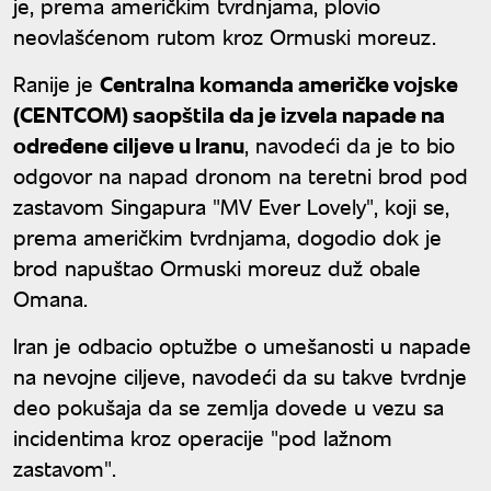
je, prema američkim tvrdnjama, plovio
neovlašćenom rutom kroz Ormuski moreuz.
Ranije je
Centralna komanda američke vojske
(CENTCOM) saopštila da je izvela napade na
određene ciljeve u Iranu
, navodeći da je to bio
odgovor na napad dronom na teretni brod pod
zastavom Singapura "MV Ever Lovely", koji se,
prema američkim tvrdnjama, dogodio dok je
brod napuštao Ormuski moreuz duž obale
Omana.
Iran je odbacio optužbe o umešanosti u napade
na nevojne ciljeve, navodeći da su takve tvrdnje
deo pokušaja da se zemlja dovede u vezu sa
incidentima kroz operacije "pod lažnom
zastavom".