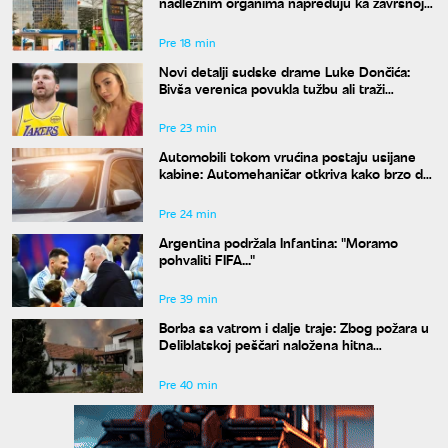
nadležnim organima napreduju ka završnoj
fazi
Pre 18 min
Novi detalji sudske drame Luke Dončića:
Bivša verenica povukla tužbu ali traži
bogatstvo na sudu u Sloveniji
Pre 23 min
Automobili tokom vrućina postaju usijane
kabine: Automehaničar otkriva kako brzo da
rashladite vozilo
Pre 24 min
Argentina podržala Infantina: "Moramo
pohvaliti FIFA..."
Pre 39 min
Borba sa vatrom i dalje traje: Zbog požara u
Deliblatskoj peščari naložena hitna
evakuacija
Pre 40 min