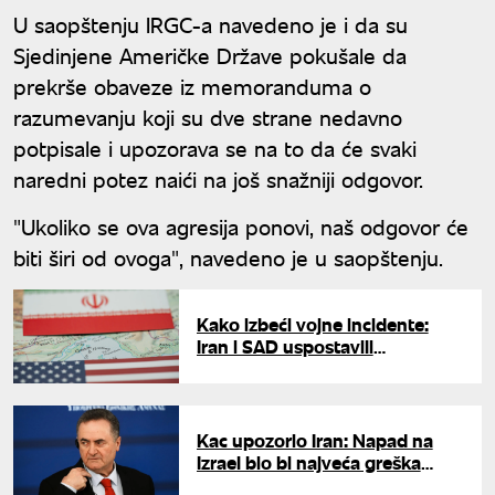
U saopštenju IRGC-a navedeno je i da su
Sjedinjene Američke Države pokušale da
prekrše obaveze iz memoranduma o
razumevanju koji su dve strane nedavno
potpisale i upozorava se na to da će svaki
naredni potez naići na još snažniji odgovor.
"Ukoliko se ova agresija ponovi, naš odgovor će
biti širi od ovoga", navedeno je u saopštenju.
Kako izbeći vojne incidente:
Iran i SAD uspostavili
komunikacioni kanal u
Ormuskom moreuzu
Kac upozorio Iran: Napad na
Izrael bio bi najveća greška
Teherana