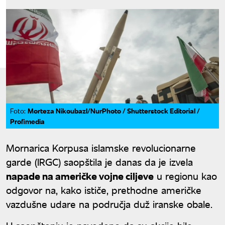
Morteza Nikoubazl/NurPhoto / Shutterstock Editorial /
Foto:
Profimedia
Mornarica Korpusa islamske revolucionarne
garde (IRGC) saopštila je danas da je izvela
napade na američke vojne ciljeve
u regionu kao
odgovor na, kako ističe, prethodne američke
vazdušne udare na područja duž iranske obale.