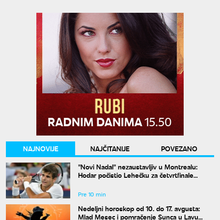
NAJNOVIJE
NAJČITANIJE
POVEZANO
"Novi Nadal" nezaustavljiv u Montrealu:
Hodar počistio Lehečku za četvrtfinale
mastersa
Pre 10 min
Nedeljni horoskop od 10. do 17. avgusta:
Mlad Mesec i pomračenje Sunca u Lavu