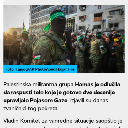
Tanjug/AP PhotoAbed Hajjar, File
Foto:
Palestinska militantna grupa
Hamas je odlučila
da raspusti telo koje je gotovo dve decenije
upravljalo Pojasom Gaze
, izjavili su danas
zvaničnici tog pokreta.
Vladin Komitet za vanredne situacije saopštio je