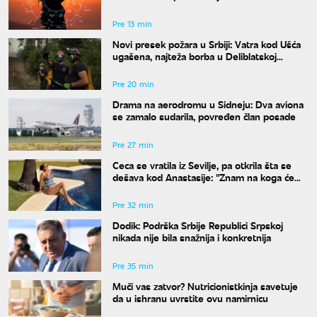
donose haos
Pre 13 min
Novi presek požara u Srbiji: Vatra kod Ušća
ugašena, najteža borba u Deliblatskoj
peščari
Pre 20 min
Drama na aerodromu u Sidneju: Dva aviona
se zamalo sudarila, povređen član posade
Pre 27 min
Ceca se vratila iz Sevilje, pa otkrila šta se
dešava kod Anastasije: "Znam na koga će
Ilijan da liči"
Pre 32 min
Dodik: Podrška Srbije Republici Srpskoj
nikada nije bila snažnija i konkretnija
Pre 35 min
Muči vas zatvor? Nutricionistkinja savetuje
da u ishranu uvrstite ovu namirnicu