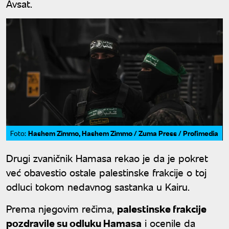
Avsat.
Hashem Zimmo, Hashem Zimmo / Zuma Press / Profimedia
Foto:
Drugi zvaničnik Hamasa rekao je da je pokret
već obavestio ostale palestinske frakcije o toj
odluci tokom nedavnog sastanka u Kairu.
Prema njegovim rečima,
palestinske frakcije
pozdravile su odluku Hamasa
i ocenile da