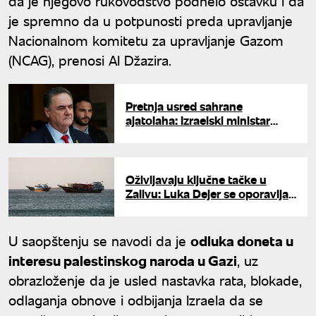
da je njegovo rukovodstvo podnelo ostavku i da
je spremno da u potpunosti preda upravljanje
Nacionalnom komitetu za upravljanje Gazom
(NCAG), prenosi Al Džazira.
Pretnja usred sahrane
ajatolaha: Izraelski ministar
odbrane poručio Teheranu -
"Proći ćete kao Hamnei"
Oživljavaju ključne tačke u
Zalivu: Luka Dejer se oporavlja
od napada, ponovo
uspostavljena veza sa Katarom
U saopštenju se navodi da je
odluka doneta u
interesu palestinskog naroda u Gazi
, uz
obrazloženje da je usled nastavka rata, blokade,
odlaganja obnove i odbijanja Izraela da se