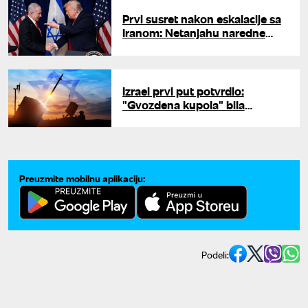
Prvi susret nakon eskalacije sa
Iranom: Netanjahu naredne
nedelje kod Trampa u
Vašingtonu
Izrael prvi put potvrdio:
"Gvozdena kupola" bila
raspoređena u UAE tokom rata
s Iranom
Preuzmite mobilnu aplikaciju:
Podeli: