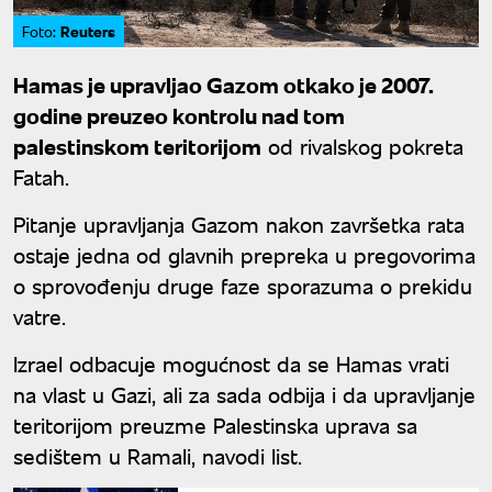
Reuters
Foto:
Hamas je upravljao Gazom otkako je 2007.
godine preuzeo kontrolu nad tom
palestinskom teritorijom
od rivalskog pokreta
Fatah.
Pitanje upravljanja Gazom nakon završetka rata
ostaje jedna od glavnih prepreka u pregovorima
o sprovođenju druge faze sporazuma o prekidu
vatre.
Izrael odbacuje mogućnost da se Hamas vrati
na vlast u Gazi, ali za sada odbija i da upravljanje
teritorijom preuzme Palestinska uprava sa
sedištem u Ramali, navodi list.