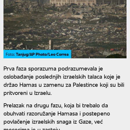
Tanjug/AP Photo/Leo Correa
Foto:
Prva faza sporazuma podrazumevala je
oslobađanje poslednjih izraelskih talaca koje je
držao Hamas u zamenu za Palestince koji su bili
pritvoreni u Izraelu.
Prelazak na drugu fazu, koja bi trebalo da
obuhvati razoružanje Hamasa i postepeno
povlačenje izraelskih snaga iz Gaze, već
mesecima je u zastoju.