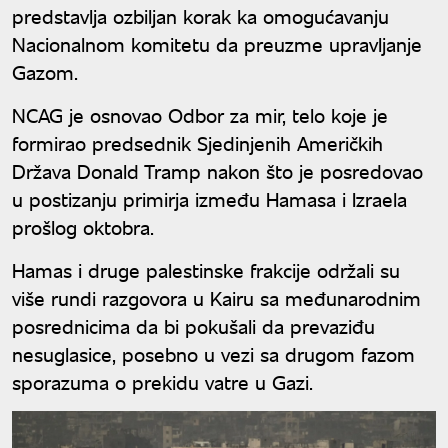
predstavlja ozbiljan korak ka omogućavanju
Nacionalnom komitetu da preuzme upravljanje
Gazom.
NCAG je osnovao Odbor za mir, telo koje je
formirao predsednik Sjedinjenih Američkih
Država Donald Tramp nakon što je posredovao
u postizanju primirja između Hamasa i Izraela
prošlog oktobra.
Hamas i druge palestinske frakcije održali su
više rundi razgovora u Kairu sa međunarodnim
posrednicima da bi pokušali da prevaziđu
nesuglasice, posebno u vezi sa drugom fazom
sporazuma o prekidu vatre u Gazi.