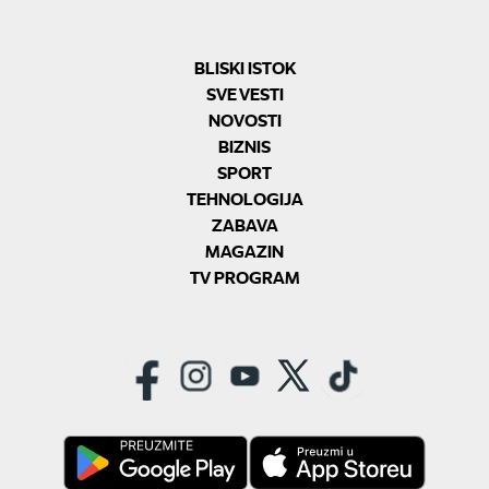
BLISKI ISTOK
SVE VESTI
NOVOSTI
BIZNIS
SPORT
TEHNOLOGIJA
ZABAVA
MAGAZIN
TV PROGRAM