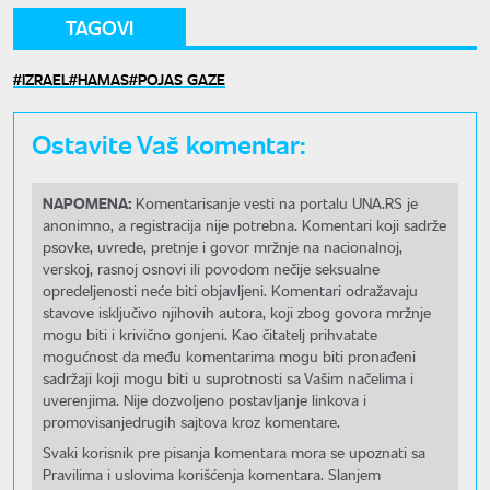
TAGOVI
IZRAEL
HAMAS
POJAS GAZE
Ostavite Vaš komentar:
NAPOMENA:
Komentarisanje vesti na portalu UNA.RS je
anonimno, a registracija nije potrebna. Komentari koji sadrže
psovke, uvrede, pretnje i govor mržnje na nacionalnoj,
verskoj, rasnoj osnovi ili povodom nečije seksualne
opredeljenosti neće biti objavljeni. Komentari odražavaju
stavove isključivo njihovih autora, koji zbog govora mržnje
mogu biti i krivično gonjeni. Kao čitatelj prihvatate
mogućnost da među komentarima mogu biti pronađeni
sadržaji koji mogu biti u suprotnosti sa Vašim načelima i
uverenjima. Nije dozvoljeno postavljanje linkova i
promovisanjedrugih sajtova kroz komentare.
Svaki korisnik pre pisanja komentara mora se upoznati sa
Pravilima i uslovima korišćenja komentara. Slanjem