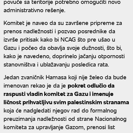
povuče sa teritorije potrebno omogućiti novo
administrativno rešenje.
Komitet je naveo da su završene pripreme za
prenos nadležnosti i pozvao posrednike da
izvrše pritisak kako bi NCAG što pre ušao u
Gazu i počeo da obavlja svoje dužnosti, što bi,
kako je navedeno, doprinelo jačanju otpornosti
stanovništva i ublažavanju posledica rata.
Jedan zvaničnik Hamasa koji nije želeo da bude
imenovan rekao je da je
pokret odlučio da
raspusti vladin komitet za Gazu i imenuje
ličnost prihvatljivu svim palestinskim stranama
koja će nadgledati njegov rad do formalnog
preuzimanja nadležnosti od strane Nacionalnog
komiteta za upravljanje Gazom, prenosi list