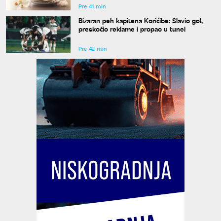
Pre 41 min
Bizaran peh kapitena Korićibe: Slavio gol,
preskočio reklame i propao u tunel
Pre 42 min