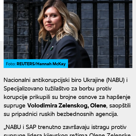
REUTERS/Hannah McKay
Foto:
Nacionalni antikorupcijski biro Ukrajine (NABU) i
Specijalizovano tužilaštvo za borbu protiv
korupcije prikupili su brojne osnove za hapšenje
supruge
Volodimira Zelenskog, Olene
, saopštili
su pripadnici ruskih bezbednosnih agencija.
„NABU i SAP trenutno završavaju istragu protiv
supruge lidera kijevskog režima Olene Zelenske.