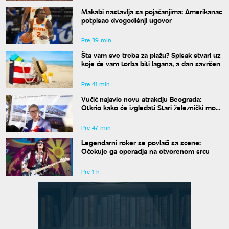
Makabi nastavlja sa pojačanjima: Amerikanac
potpisao dvogodišnji ugovor
Pre 39 min
Šta vam sve treba za plažu? Spisak stvari uz
koje će vam torba biti lagana, a dan savršen
Pre 41 min
Vučić najavio novu atrakciju Beograda:
Otkrio kako će izgledati Stari železnički most
i kada će biti gotov
Pre 47 min
Legendarni roker se povlači sa scene:
Očekuje ga operacija na otvorenom srcu
Pre 1 h