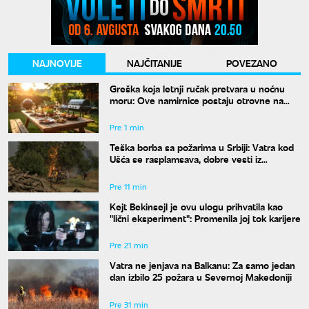
NAJNOVIJE
NAJČITANIJE
POVEZANO
Greška koja letnji ručak pretvara u noćnu
moru: Ove namirnice postaju otrovne na
vrućinama
Pre 1 min
Teška borba sa požarima u Srbiji: Vatra kod
Ušća se rasplamsava, dobre vesti iz
Deliblata
Pre 11 min
Kejt Bekinsejl je ovu ulogu prihvatila kao
"lični eksperiment": Promenila joj tok karijere
Pre 21 min
Vatra ne jenjava na Balkanu: Za samo jedan
dan izbilo 25 požara u Severnoj Makedoniji
Pre 31 min