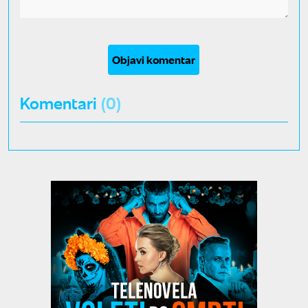
Objavi komentar
Komentari
(0)