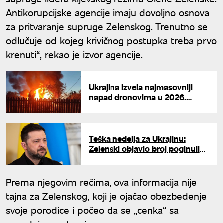
Antikorupcijske agencije imaju dovoljno osnova
za pritvaranje supruge Zelenskog. Trenutno se
odlučuje od kojeg krivičnog postupka treba prvo
krenuti“, rekao je izvor agencije.
Ukrajina izvela najmasovniji
napad dronovima u 2026.
godini: Rusko ministarstvo
odbrane hitno reagovalo
Teška nedelja za Ukrajinu:
Zelenski objavio broj poginulih i
ranjenih u ruskim napadima
Prema njegovim rečima, ova informacija nije
tajna za Zelenskog, koji je ojačao obezbeđenje
svoje porodice i počeo da se „cenka“ sa