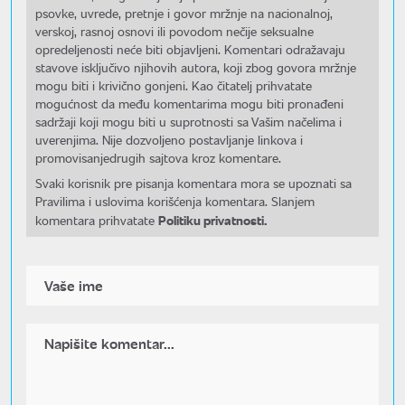
psovke, uvrede, pretnje i govor mržnje na nacionalnoj,
verskoj, rasnoj osnovi ili povodom nečije seksualne
opredeljenosti neće biti objavljeni. Komentari odražavaju
stavove isključivo njihovih autora, koji zbog govora mržnje
mogu biti i krivično gonjeni. Kao čitatelj prihvatate
mogućnost da među komentarima mogu biti pronađeni
sadržaji koji mogu biti u suprotnosti sa Vašim načelima i
uverenjima. Nije dozvoljeno postavljanje linkova i
promovisanjedrugih sajtova kroz komentare.
Svaki korisnik pre pisanja komentara mora se upoznati sa
Pravilima i uslovima korišćenja komentara. Slanjem
Politiku privatnosti.
komentara prihvatate