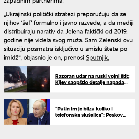
zapadnim partnerima.
„Ukrajinski politički stratezi preporučuju da se
njihov ‘šef’ formalno i javno razvede, a da mediji
distribuiraju narativ da Jelena faktički od 2019.
godine nije videla svog muža. Sam Zelenski ovu
situaciju posmatra isključivo u smislu štete po
imidž“, objasnio je on, prenosi
Sputnjik.
Razoran udar na ruski vojni štit:
Kijev saopštio detalje napada
na Moskovsku oblast i Krim
"Putin im je blizu koliko i
telefonska slušalica": Peskov
otkrio zašto Kaji Kalas neće biti
lako sa ruskim liderom