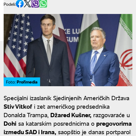
Podeli:
Profimedia
Foto:
Specijalni izaslanik Sjedinjenih Američkih Država
Stiv Vitkof
i zet američkog predsednika
Donalda Trampa,
Džared Kušner,
razgovaraće u
Dohi
sa katarskim posrednicima o
pregovorima
između SAD i Irana,
saopštio je danas portparol