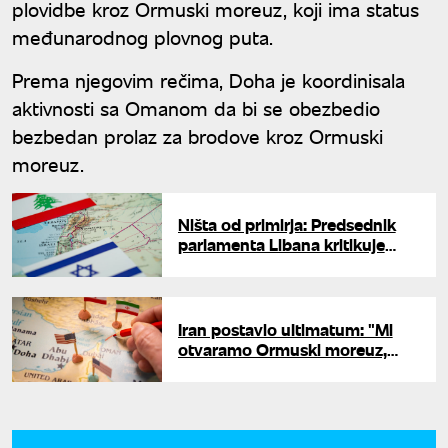
plovidbe kroz Ormuski moreuz, koji ima status
međunarodnog plovnog puta.
Prema njegovim rečima, Doha je koordinisala
aktivnosti sa Omanom da bi se obezbedio
bezbedan prolaz za brodove kroz Ormuski
moreuz.
Ništa od primirja: Predsednik
parlamenta Libana kritikuje
sporazum sa Izraelom - "neće
biti primene"
Iran postavio ultimatum: "Mi
otvaramo Ormuski moreuz,
svako strano mešanje doneće
nove tenzije"