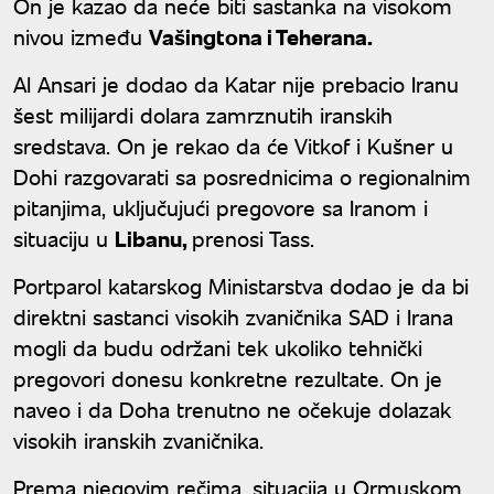
On je kazao da neće biti sastanka na visokom
nivou između
Vašingtona i Teherana.
Al Ansari je dodao da Katar nije prebacio Iranu
šest milijardi dolara zamrznutih iranskih
sredstava. On je rekao da će Vitkof i Kušner u
Dohi razgovarati sa posrednicima o regionalnim
pitanjima, uključujući pregovore sa Iranom i
situaciju u
Libanu,
prenosi Tass.
Portparol katarskog Ministarstva dodao je da bi
direktni sastanci visokih zvaničnika SAD i Irana
mogli da budu održani tek ukoliko tehnički
pregovori donesu konkretne rezultate. On je
naveo i da Doha trenutno ne očekuje dolazak
visokih iranskih zvaničnika.
Prema njegovim rečima, situacija u Ormuskom