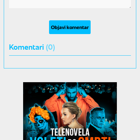
Objavi komentar
Komentari
(0)