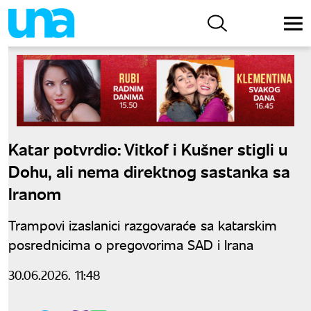
Katar potvrdio: Vitkof i Kušner stigli u
Dohu, ali nema direktnog sastanka sa
Iranom
Trampovi izaslanici razgovaraće sa katarskim
posrednicima o pregovorima SAD i Irana
30.06.2026. 11:48