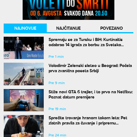
NAJNOVIJE
NAJČITANIJE
POVEZANO
Spremaju se za Tursku i BiH: Kurtinaitis
odabrao 14 igrača za borbu za Svetsko
prvenstvo
Pre 1 min
Volodimir Zelenski sleteo u Beograd: Počela
prva zvanična poseta Srbiji
Pre 9 min
Stiže novi GTA 6 trejler, i to prvo na Netflixu:
Poznat datum premijere
Pre 19 min
Sprečite trovanje hranom tokom leta: Pet
zlatnih pravila za čuvanje i pripremu
namirnica na visokim temperaturama
Pre 24 min