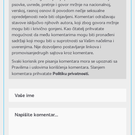
psovke, uvrede, pretnje i govor mržnje na nacionalnoj,
verskoj, rasnoj osnovi ili povodom nečije seksualne
opredeljenosti neće biti objavljeni. Komentari odražavaju
stavove isključivo njihovih autora, koji zbog govora mržnje
mogu biti i krivično gonjeni. Kao čitatelj prihvatate
mogućnost da među komentarima mogu biti pronađeni
sadržaji koji mogu biti u suprotnosti sa Vašim načelima i
uverenjima. Nije dozvoljeno postavljanje linkova i
promovisanjedrugih sajtova kroz komentare.
Svaki korisnik pre pisanja komentara mora se upoznati sa
Pravilima i uslovima korišćenja komentara. Slanjem
Politiku privatnosti.
komentara prihvatate