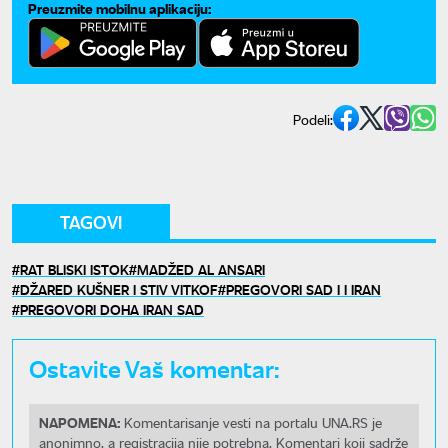
Preuzmite mobilnu aplikaciju:
Podeli:
TAGOVI
RAT BLISKI ISTOK
MADŽED AL ANSARI
DŽARED KUŠNER I STIV VITKOF
PREGOVORI SAD I I IRAN
PREGOVORI DOHA IRAN SAD
Ostavite Vaš komentar:
NAPOMENA:
Komentarisanje vesti na portalu UNA.RS je
anonimno, a registracija nije potrebna. Komentari koji sadrže