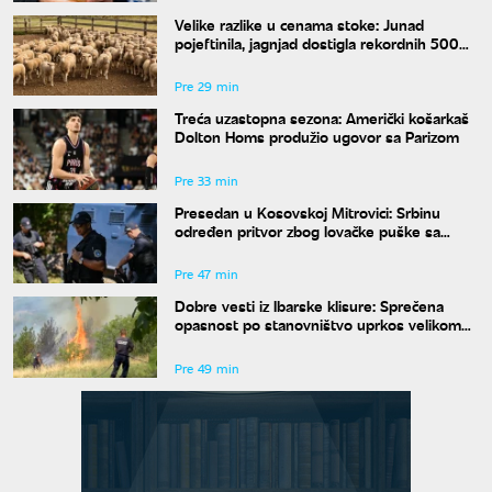
Velike razlike u cenama stoke: Junad
pojeftinila, jagnjad dostigla rekordnih 500
dinara
Pre 29 min
Treća uzastopna sezona: Američki košarkaš
Dolton Homs produžio ugovor sa Parizom
Pre 33 min
Presedan u Kosovskoj Mitrovici: Srbinu
određen pritvor zbog lovačke puške sa
isteklom dozvolom
Pre 47 min
Dobre vesti iz Ibarske klisure: Sprečena
opasnost po stanovništvo uprkos velikom
požaru
Pre 49 min