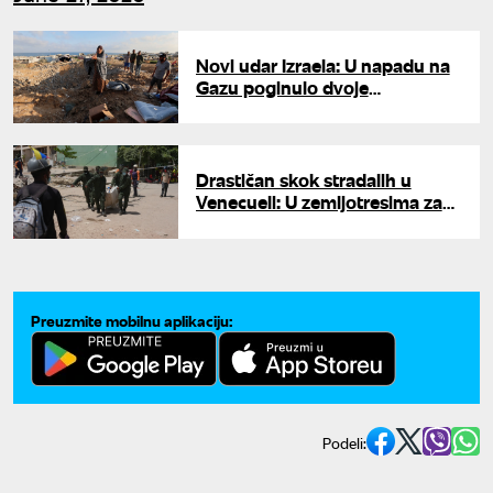
Novi udar Izraela: U napadu na
Gazu poginulo dvoje
Palestinaca, među njima i
devojčica
Drastičan skok stradalih u
Venecueli: U zemljotresima za
sada poginulo 1.430 ljudi
Preuzmite mobilnu aplikaciju:
Podeli: