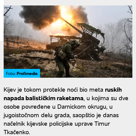
Profimedia
Foto:
Kijev je tokom protekle noći bio meta
ruskih
napada balističkim raketama
, u kojima su dve
osobe povređene u Darnickom okrugu, u
jugoistočnom delu grada, saopštio je danas
načelnik kijevske policijske uprave Timur
Tkačenko.