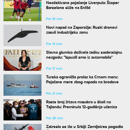
Neočekivano pojačanje Liverpula: Štoper
Barselone stiže na Enfild
Pre 10 min
Novi napad na Zaporožje: Ruski dronovi
zasuli industrijsku zonu
Pre 13 min
Slavna glumica doživela tešku saobraćajnu
nezgodu: "Ispuzili smo iz automobila"
Pre 17 min
Turska ograničila prolaz ka Crnom moru:
Pojačane mere zbog napada na brodove
Pre 21 min
Raste broj žrtava masakra u školi na
Tajlandu: Preminula 12-godišnja učenica
Pre 30 min
Zatreslo se tlo u Srbiji: Zemljotres pogodio