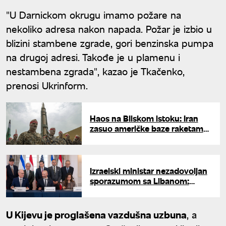
"U Darnickom okrugu imamo požare na
nekoliko adresa nakon napada. Požar je izbio u
blizini stambene zgrade, gori benzinska pumpa
na drugoj adresi. Takođe je u plamenu i
nestambena zgrada", kazao je Tkačenko,
prenosi Ukrinform.
Haos na Bliskom istoku: Iran
zasuo američke baze raketama i
dronovima, Teheran tvrdi da su
mete uništene
Izraelski ministar nezadovoljan
sporazumom sa Libanom:
"Velika greška, tražim glasanje
vlade"
U Kijevu je proglašena vazdušna uzbuna
, a