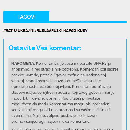
TAGOVI
RAT U UKRAJINI
RUSIJA
RUSKI NAPAD KIJEV
Ostavite Vaš komentar:
NAPOMENA:
Komentarisanje vesti na portalu UNA.RS je
anonimno, a registracija nije potrebna. Komentari koji sadrže
psovke, uvrede, pretnje i govor mržnje na nacionalnoj,
verskoj, rasnoj osnovi ili povodom nečije seksualne
opredeljenosti neće biti objavljeni. Komentari odražavaju
stavove isključivo njihovih autora, koji zbog govora mržnje
mogu biti i krivično gonjeni. Kao čitatelj prihvatate
mogućnost da među komentarima mogu biti pronađeni
sadržaji koji mogu biti u suprotnosti sa Vašim načelima i
uverenjima. Nije dozvoljeno postavljanje linkova i
promovisanjedrugih sajtova kroz komentare.
Svaki korisnik pre pisanja komentara mora se upoznati sa