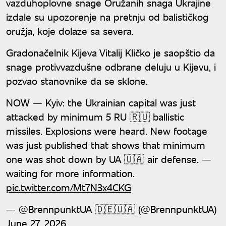
vazduhoplovne snage Oružanih snaga Ukrajine
izdale su upozorenje na pretnju od balističkog
oružja, koje dolaze sa severa.
Gradonačelnik Kijeva Vitalij Kličko je saopštio da
snage protivvazdušne odbrane deluju u Kijevu, i
pozvao stanovnike da se sklone.
NOW — Kyiv: the Ukrainian capital was just
attacked by minimum 5 RU 🇷🇺 ballistic
missiles. Explosions were heard. New footage
was just published that shows that minimum
one was shot down by UA 🇺🇦 air defense. —
waiting for more information.
pic.twitter.com/Mt7N3x4CKG
— @BrennpunktUA 🇩🇪🇺🇦 (@BrennpunktUA)
June 27, 2026