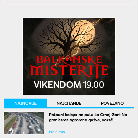
NAJNOVIJE
NAJČITANIJE
POVEZANO
Potpuni kolaps na putu ka Crnoj Gori: Na
granicama ogromne gužve, vozači
upozoravaju na jednu stvar
Pre 5 min