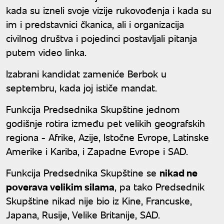
kada su izneli svoje vizije rukovođenja i kada su
im i predstavnici čkanica, ali i organizacija
civilnog društva i pojedinci postavljali pitanja
putem video linka.
Izabrani kandidat zameniće Berbok u
septembru, kada joj ističe mandat.
Funkcija Predsednika Skupštine jednom
godišnje rotira između pet velikih geografskih
regiona - Afrike, Azije, Istočne Evrope, Latinske
Amerike i Kariba, i Zapadne Evrope i SAD.
Funkcija Predsednika Skupštine se
nikad ne
poverava velikim silama
, pa tako Predsednik
Skupštine nikad nije bio iz Kine, Francuske,
Japana, Rusije, Velike Britanije, SAD.