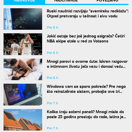
Ruski naučnici razvijaju "svemirsku reciklažu":
Otpad pretvaraju u tečnost i sivu vodu
Pre 6 h
Jokić ostaje bez još jednog saigrača? Četiri
NBA ekipe stale u red za Votsona
Pre 6 h
Mnogi parovi o ovome ćute: Iskren razgovor
o intimnom životu jača vezu i donosi veću
bliskost
Pre 6 h
Windows vam se sporo pokreće? Pre nego
što reinstalirate sistem, probajte ove tri
komande
Pre 7 h
Koliko traju solarni paneli? Mnogi misle da
posle 25 godina prestaju da rade, istina je
drugačija
Pre 7 h