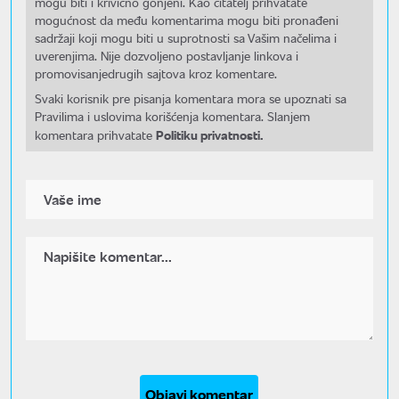
mogu biti i krivično gonjeni. Kao čitatelj prihvatate
mogućnost da među komentarima mogu biti pronađeni
sadržaji koji mogu biti u suprotnosti sa Vašim načelima i
uverenjima. Nije dozvoljeno postavljanje linkova i
promovisanjedrugih sajtova kroz komentare.
Svaki korisnik pre pisanja komentara mora se upoznati sa
Pravilima i uslovima korišćenja komentara. Slanjem
Politiku privatnosti.
komentara prihvatate
Objavi komentar