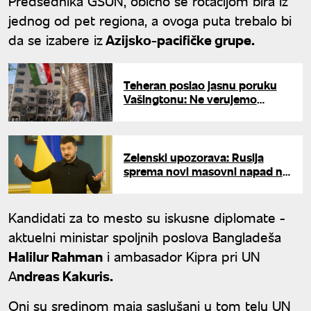
Predsednika GSUN, obično se rotacijom bira iz
jednog od pet regiona, a ovoga puta trebalo bi
da se izabere iz
Azijsko-pacifičke grupe.
Teheran poslao jasnu poruku
Vašingtonu: Ne verujemo
garancijama ni reč, već samo
delima
Zelenski upozorava: Rusija
sprema novi masovni napad na
Ukrajinu - važan zajednički
odgovor
Kandidati za to mesto su iskusne diplomate -
aktuelni ministar spoljnih poslova Bangladeša
Halilur Rahman
i ambasador Kipra pri UN
A
ndreas Kakuris.
Oni su sredinom maja saslušani u tom telu UN