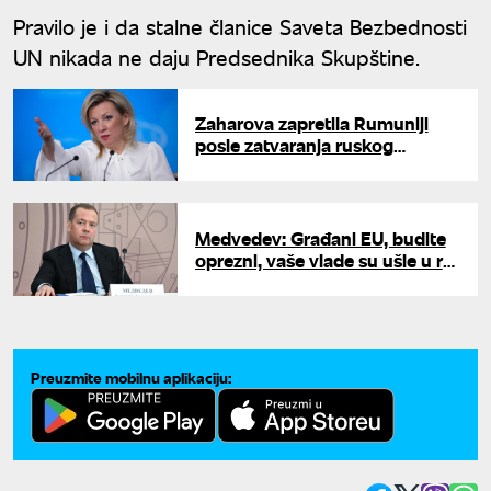
Pravilo je i da stalne članice Saveta Bezbednosti
UN nikada ne daju Predsednika Skupštine.
Zaharova zapretila Rumuniji
posle zatvaranja ruskog
konzulata: "Odgovor neće dugo
čekati"
Medvedev: Građani EU, budite
oprezni, vaše vlade su ušle u rat
sa EU
Preuzmite mobilnu aplikaciju: