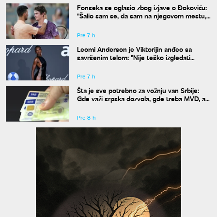
Fonseka se oglasio zbog izjave o Đokoviću:
"Šalio sam se, da sam na njegovom mestu,
uradio bih isto"
Pre 7 h
Leomi Anderson je Viktorijin anđeo sa
savršenim telom: "Nije teško izgledati
dobro"
Pre 7 h
Šta je sve potrebno za vožnju van Srbije:
Gde važi srpska dozvola, gde treba MVD, a
gde zelena karta
Pre 8 h