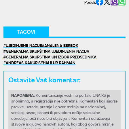
Podeli:
TAGOVI
UJEDINJENE NACIJE
ANALENA BERBOK
GENERALNA SKUPŠTINA UJEDINJENIH NACIJA
GENERALNA SKUPŠTINA UN IZBOR PREDSEDNIKA
ANDREAS KAKURIS
HALILUR RAHMAN
Ostavite Vaš komentar:
NAPOMENA:
Komentarisanje vesti na portalu UNA.RS je
anonimno, a registracija nije potrebna. Komentari koji sadrže
psovke, uvrede, pretnje i govor mržnje na nacionalnoj,
verskoj, rasnoj osnovi ili povodom nečije seksualne
opredeljenosti neće biti objavljeni. Komentari odražavaju
stavove isključivo njihovih autora, koji zbog govora mržnje