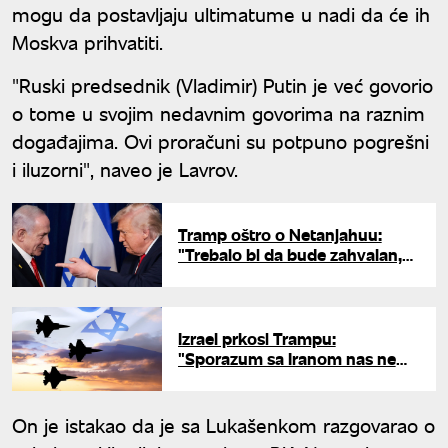
mogu da postavljaju ultimatume u nadi da će ih
Moskva prihvatiti.
"Ruski predsednik (Vladimir) Putin je već govorio
o tome u svojim nedavnim govorima na raznim
događajima. Ovi proračuni su potpuno pogrešni
i iluzorni", naveo je Lavrov.
Tramp oštro o Netanjahuu:
"Trebalo bi da bude zahvalan,
da Iran ima nuklearno oružje,
Izrael ne bi postojao"
Izrael prkosi Trampu:
"Sporazum sa Iranom nas ne
obavezuje, mi nismo potpisnici"
On je istakao da je sa Lukašenkom razgovarao o