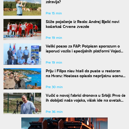
zdravija?
Pre 15 min
Stiže pojačanje iz Reala: Andrej Bjelić novi
košarkaš Crvene zvezde
Pre 19 min
Veliki posao za FAP: Potpisan sporazum o
isporuci vozila i specijalnih platformi Vojsci
Srbije
Pre 19 min
Priju i Filipa nisu hteli da puste u restoran
na Hvaru: Hostesa opisala neprijatnu scenu,
Aleksandra joj odgovorila
Pre 30 min
Vučić o novoj fabrici dronova u Srbiji: Prvo će
ih dobijati naša vojska, višak ide na svetsko
tržište
Pre 36 min