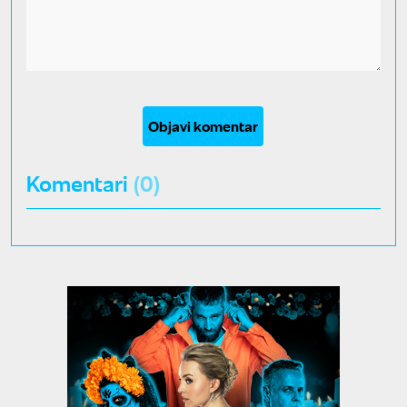
Objavi komentar
Komentari
(0)