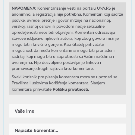
NAPOMENA:
Komentarisanje vesti na portalu UNA.RS je
anonimno, a registracija nije potrebna. Komentari koji sadrže
psovke, uvrede, pretnje i govor mržnje na nacionalnoj,
verskoj, rasnoj osnovi ili povodom nečije seksualne
opredeljenosti neće biti objavljeni. Komentari odražavaju
stavove isključivo njihovih autora, koji zbog govora mržnje
mogu biti i krivično gonjeni. Kao čitatelj prihvatate
mogućnost da među komentarima mogu biti pronađeni
sadržaji koji mogu biti u suprotnosti sa Vašim načelima i
uverenjima. Nije dozvoljeno postavljanje linkova i
promovisanjedrugih sajtova kroz komentare.
Svaki korisnik pre pisanja komentara mora se upoznati sa
Pravilima i uslovima korišćenja komentara. Slanjem
Politiku privatnosti.
komentara prihvatate