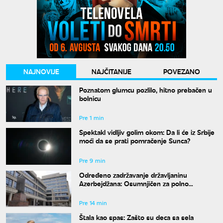
NAJNOVIJE
NAJČITANIJE
POVEZANO
Poznatom glumcu pozlilo, hitno prebačen u
bolnicu
Pre 1 min
Spektakl vidljiv golim okom: Da li će iz Srbije
moći da se prati pomračenje Sunca?
Pre 9 min
Određeno zadržavanje državljaninu
Azerbejdžana: Osumnjičen za polno
uznemiravanje na Zvezdari
Pre 14 min
Štala kao spas: Zašto su deca sa sela