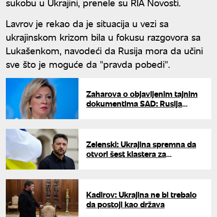
sukobu u Ukrajini, prenele su RIA Novosti.
Lavrov je rekao da je situacija u vezi sa
ukrajinskom krizom bila u fokusu razgovora sa
Lukašenkom, navodeći da Rusija mora da učini
sve što je moguće da "pravda pobedi".
Zaharova o objavljenim tajnim
dokumentima SAD: Rusija
skretala pažnju na biološke
laboratorije u Ukrajini
Zelenski: Ukrajina spremna da
otvori šest klastera za
integraciju u EU
Kadirov: Ukrajina ne bi trebalo
da postoji kao država