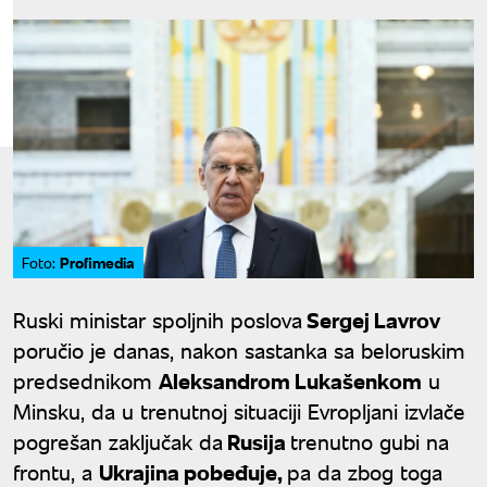
Profimedia
Foto:
Ruski ministar spoljnih poslova
Sergej Lavrov
poručio je danas, nakon sastanka sa beloruskim
predsednikom
Aleksandrom Lukašenkom
u
Minsku, da u trenutnoj situaciji Evropljani izvlače
pogrešan zaključak da
Rusija
trenutno gubi na
frontu, a
Ukrajina pobeđuje,
pa da zbog toga