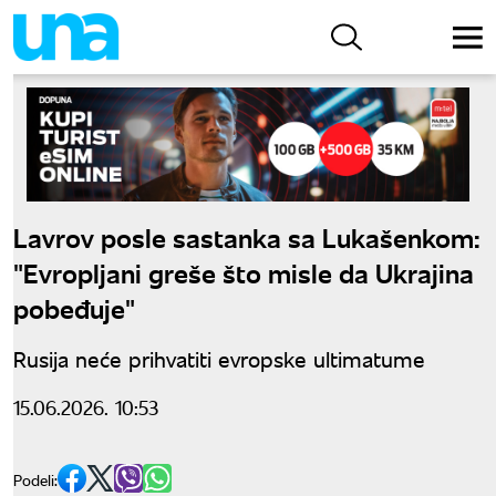
Lavrov posle sastanka sa Lukašenkom:
"Evropljani greše što misle da Ukrajina
pobeđuje"
Rusija neće prihvatiti evropske ultimatume
15.06.2026. 10:53
Podeli: