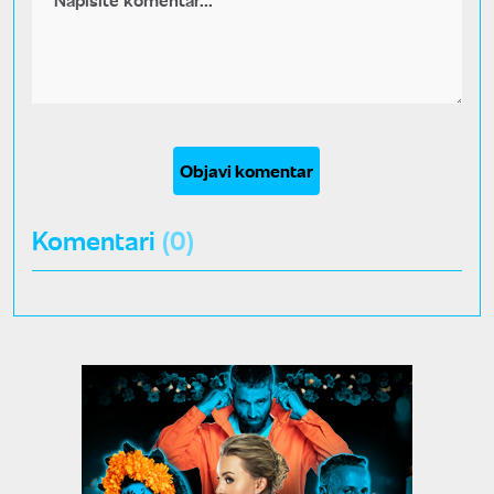
Objavi komentar
Komentari
(0)