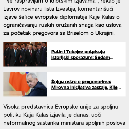
"Ne raspravljam o idiotskim izjavama", rekao je
Lavrov novinaru lista Izvestija, komentarišući
izjave šefice evropske diplomatije Kaje Kalas o
ograničavanju ruskih oružanih snaga kao uslova
za početak pregovora sa Briselom o Ukrajini.
Putin i Tokajev potpisuju
istorijski sporazum: Sedam
stubova prijateljstva Rusije i
Kazahstana
Šojgu oštro o pregovorima:
Mirovna inicijativa zastaje, Kijev
želi samo eskalaciju
Visoka predstavnica Evropske unije za spoljnu
politiku Kaja Kalas izjavila je danas, uoči
neformalnog sastanka ministara spoljnih poslova