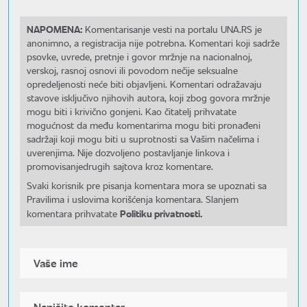
NAPOMENA:
Komentarisanje vesti na portalu UNA.RS je
anonimno, a registracija nije potrebna. Komentari koji sadrže
psovke, uvrede, pretnje i govor mržnje na nacionalnoj,
verskoj, rasnoj osnovi ili povodom nečije seksualne
opredeljenosti neće biti objavljeni. Komentari odražavaju
stavove isključivo njihovih autora, koji zbog govora mržnje
mogu biti i krivično gonjeni. Kao čitatelj prihvatate
mogućnost da među komentarima mogu biti pronađeni
sadržaji koji mogu biti u suprotnosti sa Vašim načelima i
uverenjima. Nije dozvoljeno postavljanje linkova i
promovisanjedrugih sajtova kroz komentare.
Svaki korisnik pre pisanja komentara mora se upoznati sa
Pravilima i uslovima korišćenja komentara. Slanjem
Politiku privatnosti.
komentara prihvatate