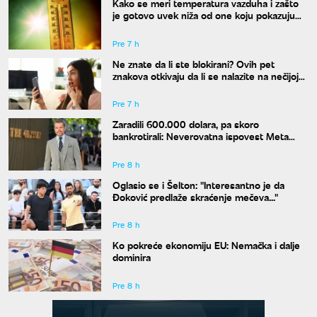
Kako se meri temperatura vazduha i zašto
je gotovo uvek niža od one koju pokazuju
naši termometri
Pre 7 h
Ne znate da li ste blokirani? Ovih pet
znakova otkivaju da li se nalazite na nečijoj
"crnoj listi"
Pre 7 h
Zaradili 600.000 dolara, pa skoro
bankrotirali: Neverovatna ispovest Meta
Dejmona o paklu kroz koji je prošao
Pre 8 h
Oglasio se i Šelton: "Interesantno je da
Đoković predlaže skraćenje mečeva..."
Pre 8 h
Ko pokreće ekonomiju EU: Nemačka i dalje
dominira
Pre 8 h