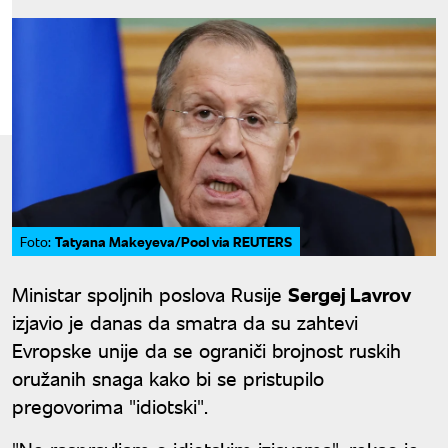
Tatyana Makeyeva/Pool via REUTERS
Foto:
Ministar spoljnih poslova Rusije
Sergej Lavrov
izjavio je danas da smatra da su zahtevi
Evropske unije da se ograniči brojnost ruskih
oružanih snaga kako bi se pristupilo
pregovorima "idiotski".