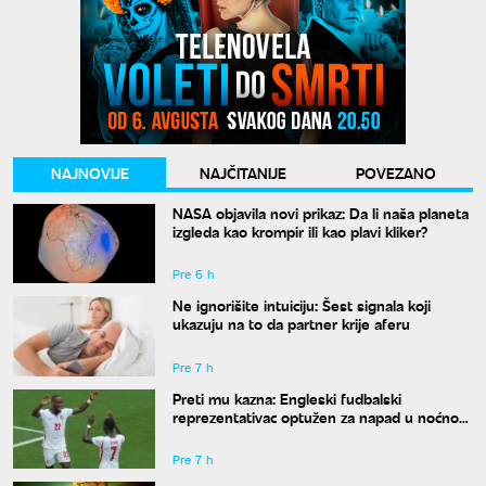
NAJNOVIJE
NAJČITANIJE
POVEZANO
NASA objavila novi prikaz: Da li naša planeta
izgleda kao krompir ili kao plavi kliker?
Pre 6 h
Ne ignorišite intuiciju: Šest signala koji
ukazuju na to da partner krije aferu
Pre 7 h
Preti mu kazna: Engleski fudbalski
reprezentativac optužen za napad u noćnom
klubu
Pre 7 h