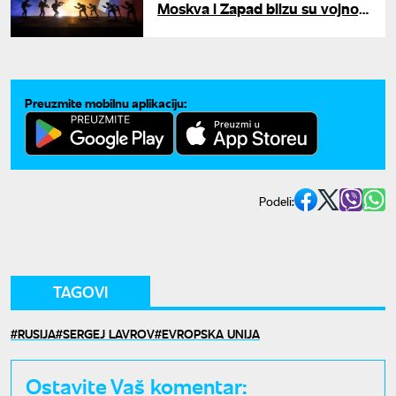
Moskva i Zapad blizu su vojnog
sukoba
Preuzmite mobilnu aplikaciju:
Podeli:
TAGOVI
RUSIJA
SERGEJ LAVROV
EVROPSKA UNIJA
Ostavite Vaš komentar: