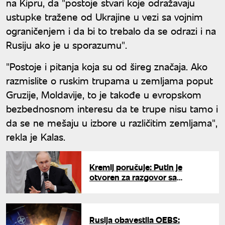
na Kipru, da "postoje stvari koje odražavaju
ustupke tražene od Ukrajine u vezi sa vojnim
ograničenjem i da bi to trebalo da se odrazi i na
Rusiju ako je u sporazumu".
"Postoje i pitanja koja su od šireg značaja. Ako
razmislite o ruskim trupama u zemljama poput
Gruzije, Moldavije, to je takođe u evropskom
bezbednosnom interesu da te trupe nisu tamo i
da se ne mešaju u izbore u različitim zemljama",
rekla je Kalas.
Kremlj poručuje: Putin je
otvoren za razgovor sa
Evropom
Rusija obavestila OEBS: